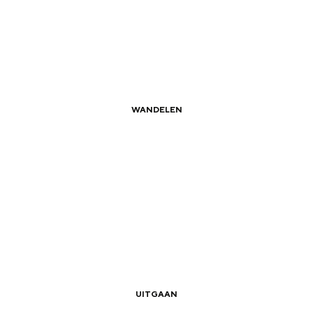
Dagtripjes zonder auto
WANDELEN
veranderlijke landschap. Binen een mum van tijd sta je vanuit de stad 
|
|
Zomerwandelingen in Groningen
UITGAAN