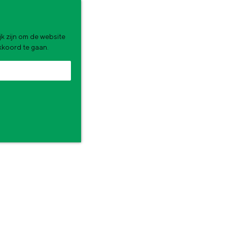
k zijn om de website
akkoord te gaan.
zomervakantie. Wat ga jij doen?