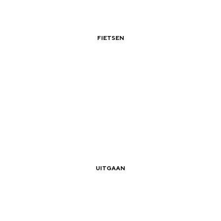
FIETSEN
|
|
agtripje naar de Ommelanden vanuit de st
and
UITGAAN
n stad
|
|
Nieuwe winkels en horeca in Groningen