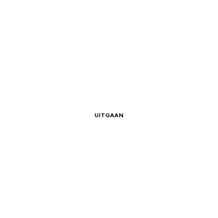
|
|
it het internationale hoofdprogramma van N
UITGAAN
|
|
Zomerstad Groningen