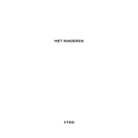
MET KINDEREN
|
|
Met de kano van camping naar camping
STAD
|
|