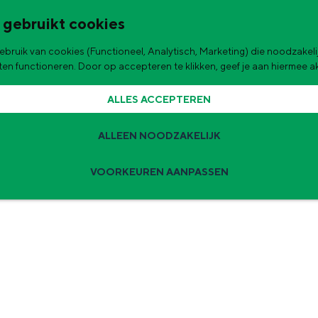
 gebruikt cookies
bruik van cookies (Functioneel, Analytisch, Marketing) die noodzakelij
de stad
aten functioneren. Door op accepteren te klikken, geef je aan hiermee 
ALLES ACCEPTEREN
ALLEEN NOODZAKELIJK
VOORKEUREN AANPASSEN
Zomervakantie tips
 zijn de leukste uitjes voor kinderen in Stad en Ommeland voor deze 
ingen