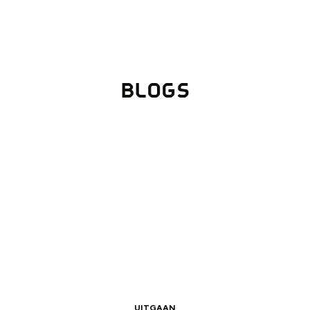
BLOGS
Top 10 bezienswaardighed
allend dicht bij elkaar. De levendigheid van de stad, de stilte van ee
UITGAAN