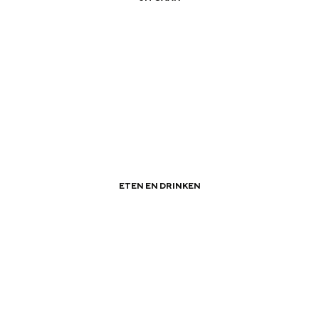
|
|
Groningens Ontzet
ETEN EN DRINKEN
|
|
Vegetarische restaurants in Groningen
Bijzonder overnachten
. Van slapen in een voormalige graanzolder van een molen tot overnach