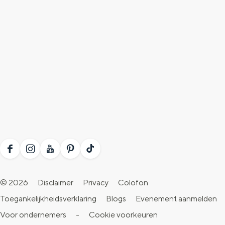
F
I
Y
P
T
a
n
o
i
i
© 2026
Disclaimer
Privacy
Colofon
c
s
u
n
k
Toegankelijkheidsverklaring
Blogs
Evenement aanmelden
e
t
T
t
T
Voor ondernemers
-
Cookie voorkeuren
b
a
u
e
o