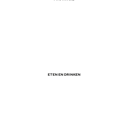
|
|
Vissen over de grens
ETEN EN DRINKEN
|
|
Adressen met een goed verhaal
Bijzonder overnachten
. Van slapen in een voormalige graanzolder van een molen tot overnach