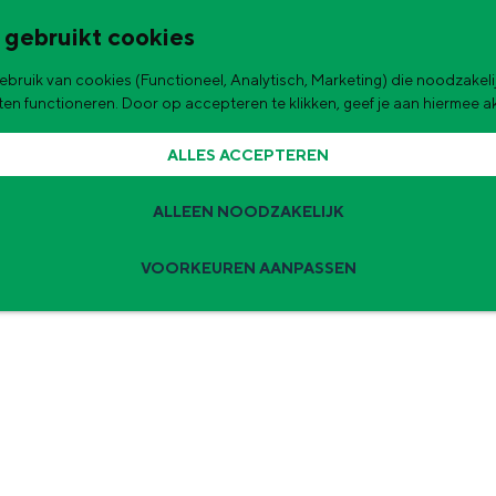
 gebruikt cookies
bruik van cookies (Functioneel, Analytisch, Marketing) die noodzakelij
de stad
aten functioneren. Door op accepteren te klikken, geef je aan hiermee 
ALLES ACCEPTEREN
ALLEEN NOODZAKELIJK
VOORKEUREN AANPASSEN
Zomervakantie tips
 zijn de leukste uitjes voor kinderen in Stad en Ommeland voor deze 
ingen