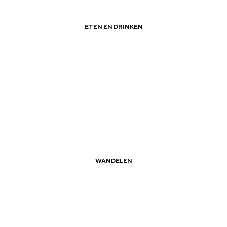
ETEN EN DRINKEN
|
|
Gronings kerstdessert
WANDELEN
|
|
Routes om de provincie mee te ontdekken