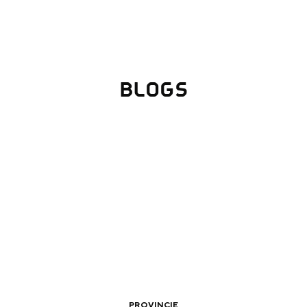
BLOGS
Top 10 bezienswaardighed
allend dicht bij elkaar. De levendigheid van de stad, de stilte van ee
PROVINCIE