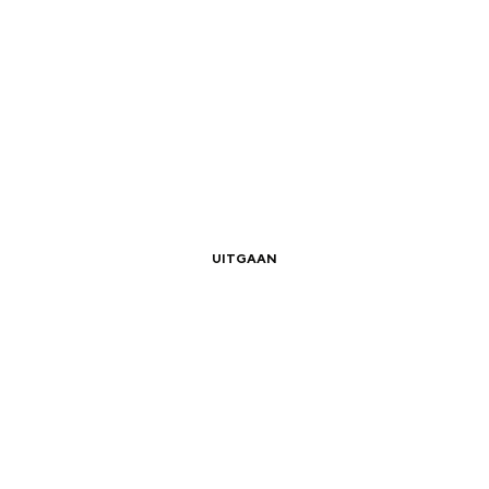
|
|
Uitkijktorens in Groningen
UITGAAN
|
|
Vanaf de diepen zie je meer