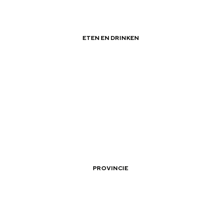
ETEN EN DRINKEN
|
|
Groninger garnalenkroket maken
and
PROVINCIE
n stad
|
|
Vis it Groningen: Lauwersmeer