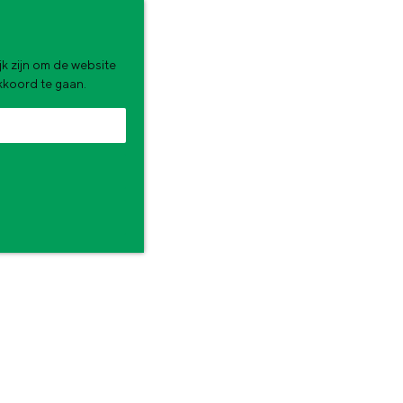
k zijn om de website
akkoord te gaan.
zomervakantie. Wat ga jij doen?