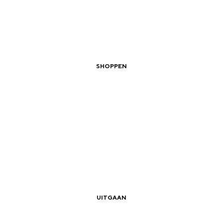
SHOPPEN
|
|
Conceptstores in Groningen
UITGAAN
|
|