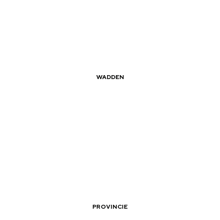
Dagtripjes zonder auto
WADDEN
veranderlijke landschap. Binen een mum van tijd sta je vanuit de stad 
|
|
Vissen naar wat het Wad schaft
PROVINCIE