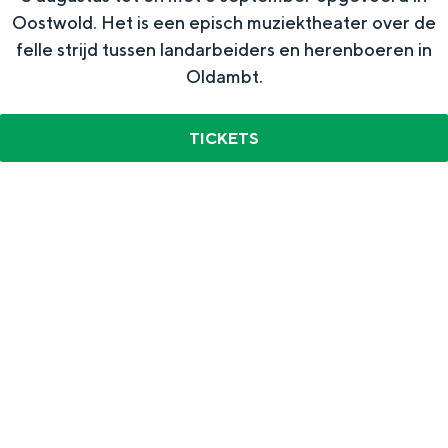
i
Oostwold. Het is een episch muziektheater over de
c
n
felle strijd tussen landarbeiders en herenboeren in
h
g
Oldambt.
e
i
TICKETS
n
f
o
r
m
a
t
i
e