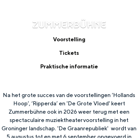
ZUMMERBÜHNE
Voorstelling
V
Tickets
o
T
Praktische informatie
o
i
P
r
c
r
s
k
Na het grote succes van de voorstellingen ‘Hollands
a
t
Hoop’, ‘Ripperda’ en 'De Grote Vloed' keert
e
k
e
Zummerbühne ook in 2026 weer terug met een
t
t
l
spectaculaire muziektheatervoorstelling in het
s
i
Groninger landschap. 'De Graanrepubliek' wordt van
l
5 augustus tot en met 6 september opgevoerd in
s