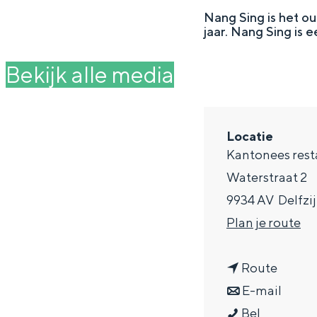
g
Nang Sing is het ou
jaar. Nang Sing is 
e
DIT IS GRONINGEN
Bekijk alle media
Locatie
Kantonees rest
Waterstraat 2
9934 AV
Delfzij
n
Plan je route
a
In Groningen ligt het allemaal opv
eeuwenoud verleden.
n
a
Route
a
n
r
E-mail
Stad
C
a
a
C
Bel
Provincie