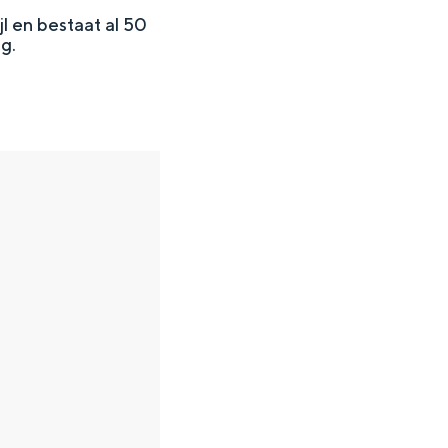
jl en bestaat al 50
g.
en
n hofje, de weidsheid van het ommeland en de sporen van een