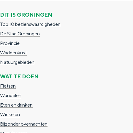
g
g
c
DIT IS GRONINGEN
e
e
h
Top 10 bezienswaardigheden
t
e
De Stad Groningen
a
n
Provincie
a
S
Waddenkust
l
e
Natuurgebieden
:
i
N
t
WAT TE DOEN
e
e
Fietsen
d
Wandelen
e
Eten en drinken
r
Winkelen
l
Bijzonder overnachten
a