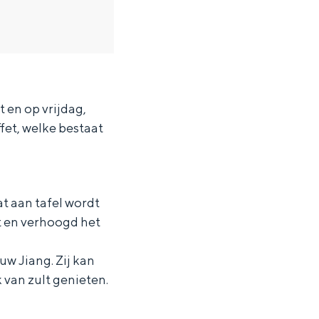
 en op vrijdag,
fet, welke bestaat
at aan tafel wordt
t en verhoogd het
uw Jiang. Zij kan
 van zult genieten.
ten in een iglo van stro: Groningen biedt voor ieder wat wils.