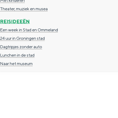
Met kinderen
n
Theater, muziek en musea
d
REISIDEEËN
s
Een week in Stad en Ommeland
24 uur in Groningen stad
Dagtripjes zonder auto
Lunchen in de stad
Naar het museum
TOERISTISCHE INFORMATIE
Groningen Store