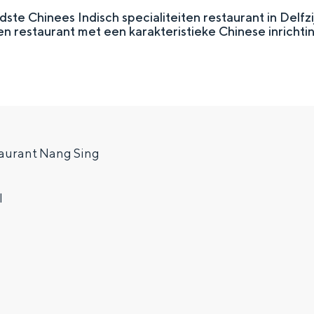
dste Chinees Indisch specialiteiten restaurant in Delfzi
een restaurant met een karakteristieke Chinese inrichtin
aurant Nang Sing
l
Top 10 bezienswaardighed
allend dicht bij elkaar. De levendigheid van de stad, de stilte van ee