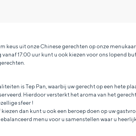
uim keus uit onze Chinese gerechten op onze menukaart
vanaf 17:00 uur kunt u ook kiezen voor ons lopend buf
 gerechten.
liteiten is Tep Pan, waarbij uw gerecht op een hete pla
erveerd. Hierdoor versterkt het aroma van het gerech
zellige sfeer !
lf kiezen dan kunt u ook een beroep doen op uw gastvro
Bijzonder overnachten
gebalanceerd menu voor u samenstellen waar u heerlijk
. Van slapen in een voormalige graanzolder van een molen tot overnach