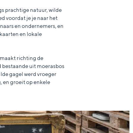
s prachtige natuur, wilde
d voordat je je naar het
tenaars en ondernemers, en
kaarten en lokale
 maakt richting de
ed bestaande uit moerasbos
ilde gagel werd vroeger
, en groeit op enkele
ten in een iglo van stro: Groningen biedt voor ieder wat wils.