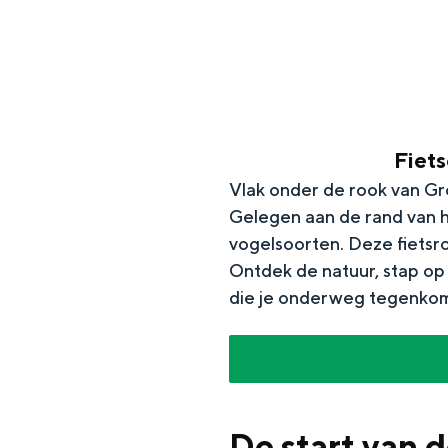
g
e
DIT IS GRONINGEN
Fiet
Vlak onder de rook van Gr
Gelegen aan de rand van h
vogelsoorten. Deze fietsr
Ontdek de natuur, stap op 
die je onderweg tegenkomt
In Groningen ligt het allemaal opv
eeuwenoud verleden.
Stad
De start van 
Provincie