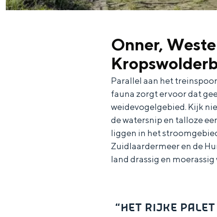
Onner, Weste
Kropswolderb
Parallel aan het treinspoor 
De rijkdom van Groningen is haar 
fauna zorgt ervoor dat gee
wierdedorp.
weidevogelgebied. Kijk nie
de watersnip en talloze 
Lunchen in de stad
liggen in het stroomgebie
Naar het museum
Zuidlaardermeer en de Hun
land drassig en moerassig 
S
n
nl
e
l
Nederlands
l
G
G
English
en
Deutsch
de
“HET RIJKE PALE
e
o
e