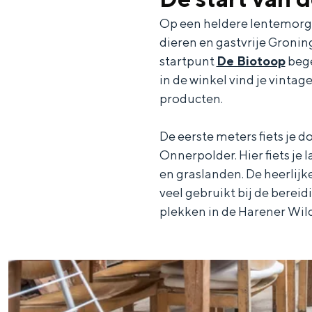
Waddenkust
Op een heldere lentemorgen
dieren en gastvrije Gronin
Natuurgebieden
startpunt
De Biotoop
bege
in de winkel vind je vinta
WAT TE DOEN
producten.
De eerste meters fiets je 
Onnerpolder. Hier fiets je
en graslanden. De heerlijk
veel gebruikt bij de berei
plekken in de Harener Wild
Overnachten was nog nooit zo leuk