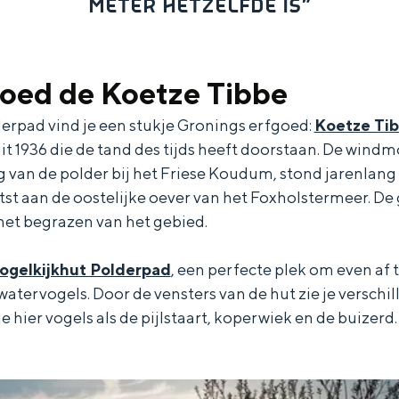
METER HETZELFDE IS”
goed de Koetze Tibbe
erpad vind je een stukje Gronings erfgoed:
Koetze Ti
 1936 die de tand des tijds heeft doorstaan. De windmo
van de polder bij het Friese Koudum, stond jarenlang 
tst aan de oostelijke oever van het Foxholstermeer. D
et begrazen van het gebied.
ogelkijkhut Polderpad
, een perfecte plek om even af t
atervogels. Door de vensters van de hut zie je verschil
e hier vogels als de pijlstaart, koperwiek en de buizerd.