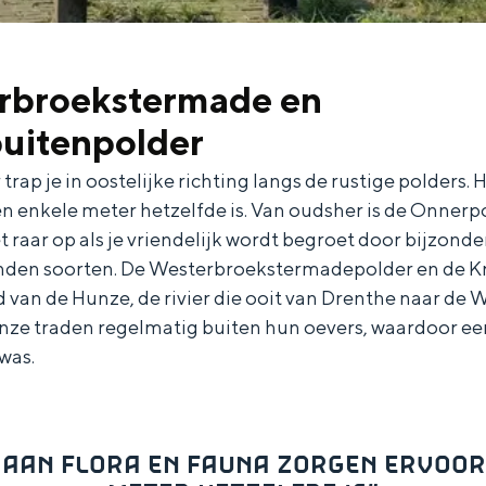
rbroekstermade en
uitenpolder
Dagtripjes zonder auto
trap je in oostelijke richting langs de rustige polders. H
veranderlijke landschap. Binen een mum van tijd sta je vanuit de stad 
n enkele meter hetzelfde is. Van oudsher is de Onnerp
t raar op als je vriendelijk wordt begroet door bijzonde
eenden soorten. De Westerbroekstermadepolder en de 
d van de Hunze, de rivier die ooit van Drenthe naar d
ze traden regelmatig buiten hun oevers, waardoor een
was.
T AAN FLORA EN FAUNA ZORGEN ERVOOR