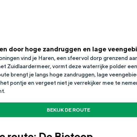
sen door hoge zandruggen en lage veengeb
oningen vind je Haren, een sfeervol dorp grenzend a
et Zuidlaardermeer, vormt deze waterrijke polder een 
oute brengt je langs hoge zandruggen, lage veengebi
het pontje en vergeet niet je verrekijker mee te neme
.​
Top 10 bezienswaardighed
allend dicht bij elkaar. De levendigheid van de stad, de stilte van ee
BEKIJK DE ROUTE
de route: De Biotoop