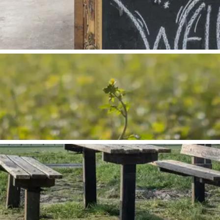
and
n stad