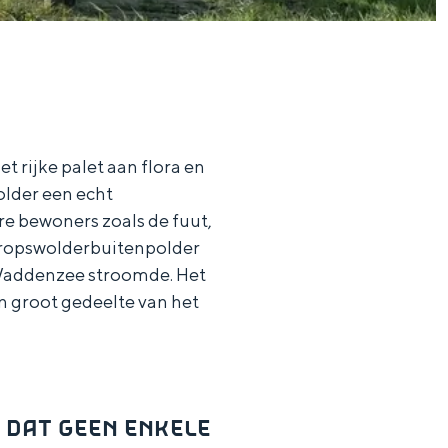
et rijke palet aan flora en
aan de Waddenzee, midden in het groen of bij een schattig
older een echt
re bewoners zoals de fuut,
Kropswolderbuitenpolder
e Waddenzee stroomde. Het
 groot gedeelte van het
 DAT GEEN ENKELE