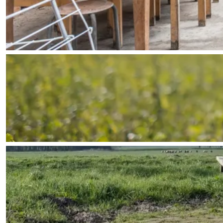
Fietsen
Wandelen
Eten & drinken
Winkelen
Overnachten
Met kinderen
Theater, muziek en musea
REISIDEEËN
Een week in Stad en Ommel
Een dag op pad in Groninge