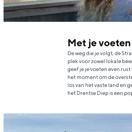
n
d
s
Met je voeten
De weg die je volgt, de St
plek voor zowel lokale bew
geef je je voeten even rust
het moment om de overstee
los van het vaste land en g
het Drentse Diep is een po