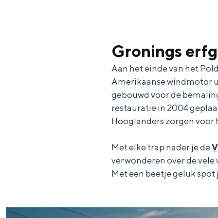
c
t
h
t
o
e
e
t
n
Gronings erf
e
h
S
Aan het einde van het Pold
r
e
i
Amerikaanse windmotor uit
t
E
e
gebouwd voor de bemaling 
a
n
z
restauratie in 2004 geplaa
Hooglanders zorgen voor h
a
g
u
l
l
r
Met elke trap nader je de
V
H
i
d
verwonderen over de vele w
u
s
e
Met een beetje geluk spot j
i
h
u
d
p
t
i
a
s