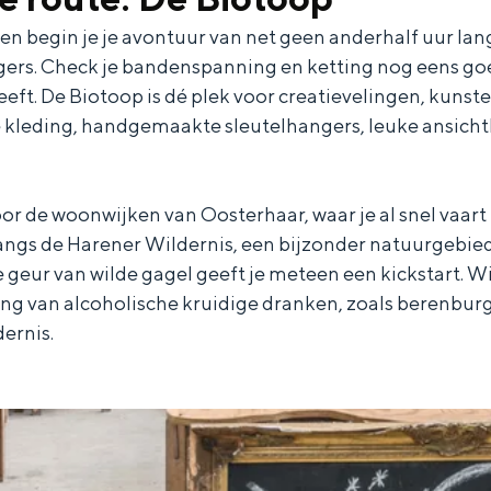
 begin je je avontuur van net geen anderhalf uur lang
gers. Check je bandenspanning en ketting nog eens goe
eft. De Biotoop is dé plek voor creatievelingen, kuns
ge kleding, handgemaakte sleutelhangers, leuke ansicht
door de woonwijken van Oosterhaar, waar je al snel vaart
 langs de Harener Wildernis, een bijzonder natuurgebi
e geur van wilde gagel geeft je meteen een kickstart. W
ding van alcoholische kruidige dranken, zoals berenburg
ernis.
Bijzonder overnachten
. Van slapen in een voormalige graanzolder van een molen tot overnach