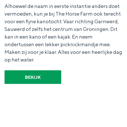
a
n
Alhoewel de naam in eerste instantie anders doet
a
S
vermoeden, kun je bij The Horse Farm ook terecht
voor een fijne kanotocht. Vaar richting Garnwerd,
l
e
Sauwerd of zelfs het centrum van Groningen. Dit
:
i
kan in een kano of een kajak. En neem
N
t
ondertussen een lekker picknickmandje mee.
e
e
Maken zij voor je klaar. Alles voor een heerlijke dag
d
op het water.
e
r
BEKIJK
l
a
n
d
s