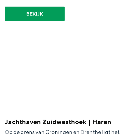
BEKIJK
Bijzonder overnachten
Overnachten was nog nooit zo leuk. Van
slapen in een voormalige graanzolder
van een molen tot overnachten in een
iglo van stro: Groningen biedt voor ieder
wat wils.
Fietsen
Wandelen
Eten & drinken
Winkelen
Jachthaven Zuidwesthoek | Haren
Overnachten
Op de grens van Groningen en Drenthe ligt het