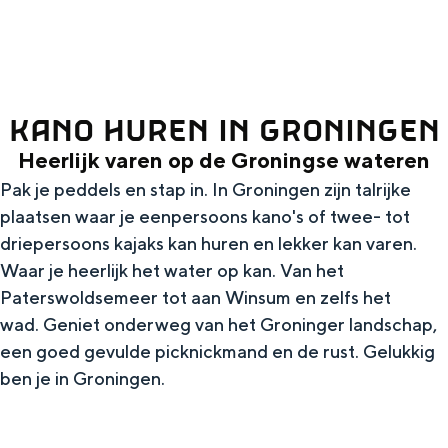
g
Wat ga jij doen?
e
Zomerwandelingen in Groningen
Zwemplekken
KANO HUREN IN GRONINGEN
Heerlijk varen op de Groningse wateren
DIT IS GRONINGEN
Pak je peddels en stap in. In Groningen zijn talrijke
plaatsen waar je eenpersoons kano's of twee- tot
driepersoons kajaks kan huren en lekker kan varen.
Waar je heerlijk het water op kan. Van het
Paterswoldsemeer tot aan Winsum en zelfs het
wad. Geniet onderweg van het Groninger landschap,
een goed gevulde picknickmand en de rust. Gelukkig
ben je in Groningen.
Top 10
bezienswaardigheden