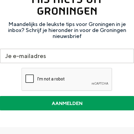
l
GRONINGEN
p
Maandelijks de leukste tips voor Groningen in je
l
inbox? Schrijf je hieronder in voor de Groningen
e
nieuwsbrief
k
k
e
n