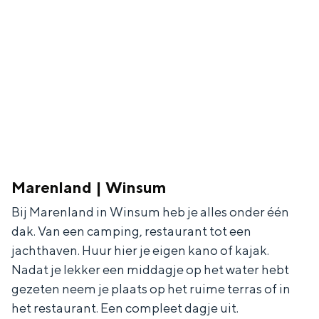
In Groningen ligt het allemaal opvallend
dicht bij elkaar. De levendigheid van de
stad, de stilte van een hofje, de
weidsheid van het ommeland en de
sporen van een eeuwenoud verleden.
Stad
Provincie
Waddenkust
Natuurgebieden
Marenland | Winsum
Bij Marenland in Winsum heb je alles onder één
WAT TE DOEN
dak. Van een camping, restaurant tot een
jachthaven. Huur hier je eigen kano of kajak.
Nadat je lekker een middagje op het water hebt
gezeten neem je plaats op het ruime terras of in
het restaurant. Een compleet dagje uit.