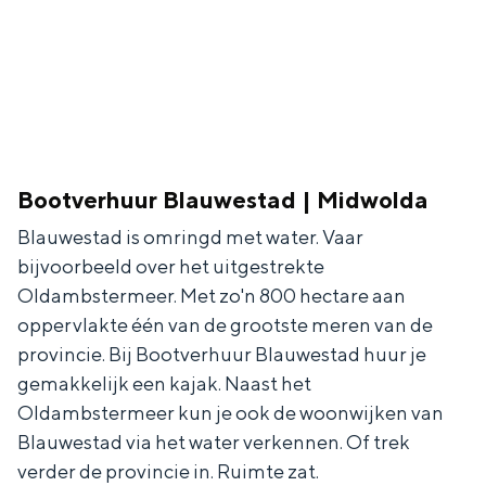
De rijkdom van Groningen is haar
veranderlijke landschap. Binen een mum
van tijd sta je vanuit de stad aan de
Waddenzee, midden in het groen of bij
een schattig wierdedorp.
Lunchen in de stad
Naar het museum
Bootverhuur Blauwestad | Midwolda
Blauwestad is omringd met water. Vaar
S
n
nl
bijvoorbeeld over het uitgestrekte
e
l
Nederlands
Oldambstermeer. Met zo'n 800 hectare aan
oppervlakte één van de grootste meren van de
l
G
G
English
en
Deutsch
de
provincie. Bij Bootverhuur Blauwestad huur je
e
o
e
gemakkelijk een kajak. Naast het
c
t
h
Oldambstermeer kun je ook de woonwijken van
t
o
e
Blauwestad via het water verkennen. Of trek
e
t
n
verder de provincie in. Ruimte zat.