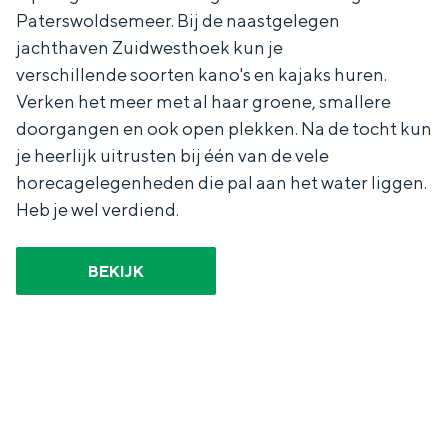
Met kinderen
Paterswoldsemeer. Bij de naastgelegen
Theater, muziek en musea
jachthaven Zuidwesthoek kun je
verschillende soorten kano's en kajaks huren.
Verken het meer met al haar groene, smallere
REISIDEEËN
doorgangen en ook open plekken. Na de tocht kun
Een week in Stad en Ommeland
je heerlijk uitrusten bij één van de vele
Een dag op pad in Groningen stad
horecagelegenheden die pal aan het water liggen.
Heb je wel verdiend.
BEKIJK
Dagtripjes zonder auto