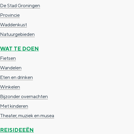
i
r
De Stad Groningen
n
w
Provincie
a
a
Waddenkust
r
Natuurgebieden
e
WAT TE DOEN
n
Fietsen
Wandelen
Eten en drinken
Winkelen
Bijzonder overnachten
Met kinderen
Theater, muziek en musea
REISIDEEËN