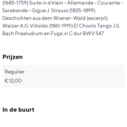
(1685-1759) Suite in d klein - Allemande - Courante -
r
r
V
Sarabande - Gigue J. Strauss (1825-1899)
t
t
i
Geschichten aus dem Wiener-Wald (excerpt)
Walzer A.G. Villoldo (1861-1919) El Choclo Tango J.S.
V
V
n
Bijzonder overnachten
Bach Praeludium en Fuga in C dur BWV 547
i
i
c
Overnachten was nog nooit zo leuk. Van
n
n
e
slapen in een voormalige graanzolder
c
c
n
Prijzen
van een molen tot overnachten in een
iglo van stro: Groningen biedt voor ieder
e
e
t
wat wils.
Regulier
n
n
H
€ 12,00
t
t
e
Fietsen
H
H
n
Wandelen
e
e
s
Eten & drinken
n
n
e
In de buurt
Winkelen
s
s
n
Overnachten
e
e
-