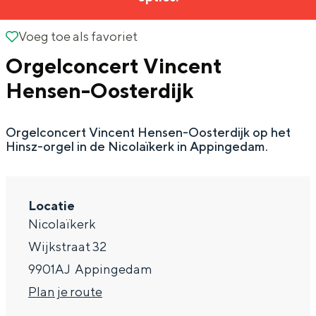
g
Wat ga jij doen?
e
Voeg toe als favoriet
Voeg toe als favoriet
Zomerwandelingen in Groningen
Orgelconcert Vincent
Zwemplekken
Hensen-Oosterdijk
DIT IS GRONINGEN
Orgelconcert Vincent Hensen-Oosterdijk op het
Hinsz-orgel in de Nicolaïkerk in Appingedam.
Locatie
Nicolaïkerk
Wijkstraat 32
9901AJ
Appingedam
Top 10
n
Plan je route
bezienswaardigheden
a