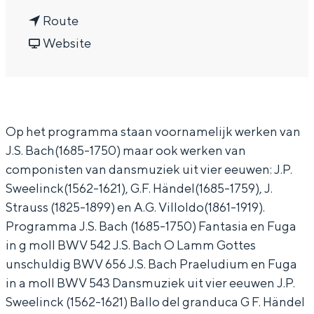
In Groningen ligt het allemaal opvallend
n
a
Route
dicht bij elkaar. De levendigheid van de
a
v
r
Website
stad, de stilte van een hofje, de
weidsheid van het ommeland en de
a
a
O
sporen van een eeuwenoud verleden.
r
n
r
Stad
O
O
g
Provincie
Op het programma staan voornamelijk werken van
r
r
e
J.S. Bach(1685-1750) maar ook werken van
Waddenkust
g
g
l
componisten van dansmuziek uit vier eeuwen: J.P.
Natuurgebieden
e
e
c
Sweelinck(1562-1621), G.F. Händel(1685-1759), J.
l
l
o
Strauss (1825-1899) en A.G. Villoldo(1861-1919).
c
c
n
WAT TE DOEN
Programma J.S. Bach (1685-1750) Fantasia en Fuga
o
o
c
in g moll BWV 542 J.S. Bach O Lamm Gottes
unschuldig BWV 656 J.S. Bach Praeludium en Fuga
n
n
e
in a moll BWV 543 Dansmuziek uit vier eeuwen J.P.
c
c
r
Sweelinck (1562-1621) Ballo del granduca G F. Händel
e
e
t