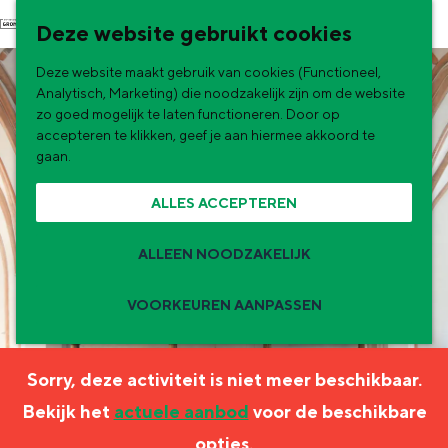
G
NU & NIEUW
Deze website gebruikt cookies
a
Uitagenda
Deze website maakt gebruik van cookies (Functioneel,
n
Nieuwe winkels & horeca in de stad
Analytisch, Marketing) die noodzakelijk zijn om de website
a
zo goed mogelijk te laten functioneren. Door op
accepteren te klikken, geef je aan hiermee akkoord te
a
gaan.
r
ALLES ACCEPTEREN
d
e
ALLEEN NOODZAKELIJK
h
o
VOORKEUREN AANPASSEN
m
Zomervakantie tips
e
Sorry, deze activiteit is niet meer beschikbaar.
p
De zomervakantie is begonnen! Dit zijn
Bekijk het
actuele aanbod
voor de beschikbare
de leukste uitjes voor kinderen in Stad en
a
opties.
Ommeland voor deze zomervakantie.