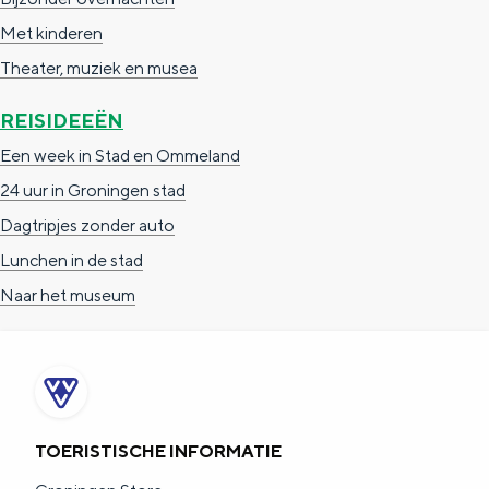
e
h
S
Met kinderen
r
e
i
Theater, muziek en musea
t
E
e
REISIDEEËN
a
n
z
a
g
u
Een week in Stad en Ommeland
l
l
r
24 uur in Groningen stad
H
i
d
Dagtripjes zonder auto
u
s
e
Lunchen in de stad
i
h
u
Naar het museum
d
p
t
i
a
s
g
g
c
e
e
h
TOERISTISCHE INFORMATIE
t
e