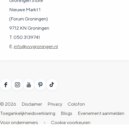
Groningen Store
a
n
Nieuwe Markt 1
a
S
(Forum Groningen)
l
e
9712 KN Groningen
:
i
T. 050 3139741
N
t
E.
info@vvvgroningen.nl
e
e
d
e
r
l
F
I
Y
P
T
a
a
n
o
i
i
© 2026
Disclaimer
Privacy
Colofon
n
c
s
u
n
k
Toegankelijkheidsverklaring
Blogs
Evenement aanmelden
d
e
t
T
t
T
Voor ondernemers
-
Cookie voorkeuren
s
b
a
u
e
o