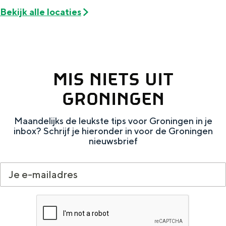
Met kinderen
Bekijk alle locaties
Theater, muziek en musea
REISIDEEËN
Een week in Stad en Ommeland
MIS NIETS UIT
Een dag op pad in Groningen stad
GRONINGEN
Maandelijks de leukste tips voor Groningen in je
inbox? Schrijf je hieronder in voor de Groningen
nieuwsbrief
Dagtripjes zonder auto