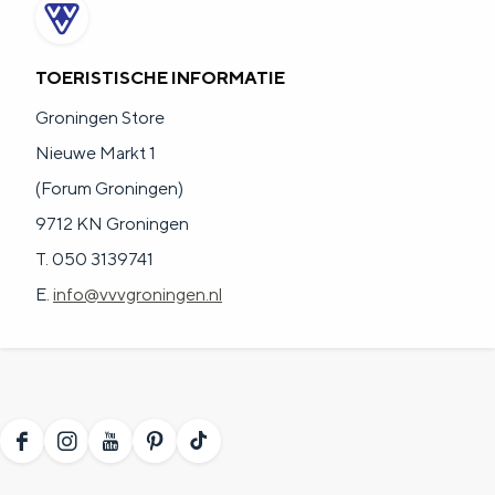
a
n
a
S
TOERISTISCHE INFORMATIE
l
e
Groningen Store
:
i
Nieuwe Markt 1
N
t
(Forum Groningen)
e
e
9712 KN Groningen
d
T. 050 3139741
e
E.
info@vvvgroningen.nl
r
l
a
n
d
F
I
Y
P
T
s
a
n
o
i
i