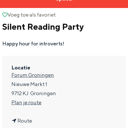
g
Wat ga jij doen?
e
Voeg toe als favoriet
Voeg toe als favoriet
Zomerwandelingen in Groningen
Silent Reading Party
Zwemplekken
Happy hour for introverts!
DIT IS GRONINGEN
Locatie
Forum Groningen
Nieuwe Markt 1
9712 KJ
Groningen
n
Plan je route
a
Top 10
n
a
bezienswaardigheden
Route