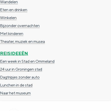
Wandelen
e
h
S
Eten en drinken
r
e
i
Winkelen
t
E
e
Bijzonder overnachten
a
n
z
Met kinderen
a
g
u
Theater, muziek en musea
l
l
r
H
i
d
REISIDEEËN
u
s
e
Een week in Stad en Ommeland
i
h
u
24 uur in Groningen stad
d
p
t
Dagtripjes zonder auto
i
a
s
Lunchen in de stad
g
g
c
Naar het museum
e
e
h
t
e