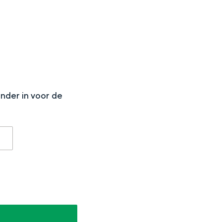
N
aan de Waddenzee, midden in het groen of bij een schattig
onder in voor de