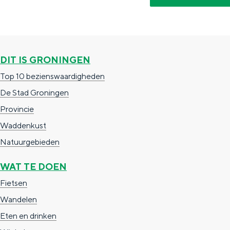
c
t
h
t
o
e
e
t
n
DIT IS GRONINGEN
e
h
S
Top 10 bezienswaardigheden
r
e
i
De Stad Groningen
t
E
e
Provincie
a
n
z
Waddenkust
a
g
u
Natuurgebieden
l
l
r
H
i
d
WAT TE DOEN
u
s
e
Fietsen
i
h
u
Wandelen
d
p
t
Eten en drinken
i
a
s