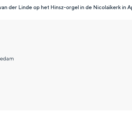
an der Linde op het Hinsz-orgel in de Nicolaïkerk in
gedam
Top 10 bezienswaardighed
allend dicht bij elkaar. De levendigheid van de stad, de stilte van ee