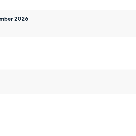
ember 2026
Bijzonder overnachten
. Van slapen in een voormalige graanzolder van een molen tot overnach