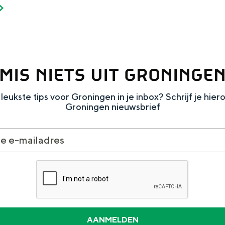
MIS NIETS UIT GRONINGE
Dagtripjes zonder auto
veranderlijke landschap. Binen een mum van tijd sta je vanuit de stad 
leukste tips voor Groningen in je inbox? Schrijf je hier
Groningen nieuwsbrief