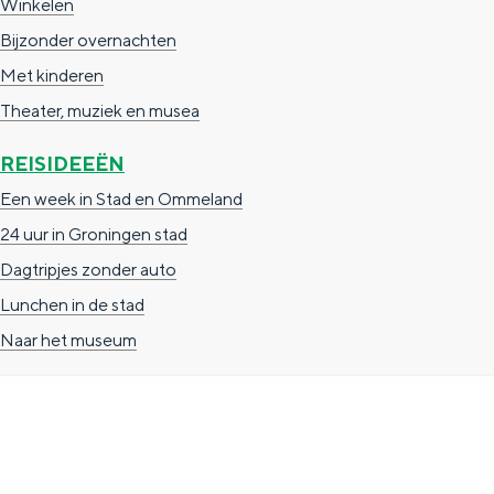
Winkelen
g
g
c
Bijzonder overnachten
e
e
h
Met kinderen
t
e
Theater, muziek en musea
a
n
REISIDEEËN
a
S
Een week in Stad en Ommeland
l
e
24 uur in Groningen stad
:
i
Dagtripjes zonder auto
N
t
Lunchen in de stad
e
e
Naar het museum
d
e
r
l
a