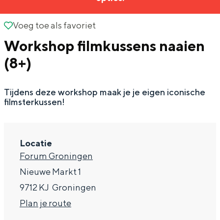
g
Wat ga jij doen?
e
Voeg toe als favoriet
Voeg toe als favoriet
Zomerwandelingen in Groningen
Workshop filmkussens naaien
Zwemplekken
(8+)
DIT IS GRONINGEN
Tijdens deze workshop maak je je eigen iconische
filmsterkussen!
Locatie
Forum Groningen
Nieuwe Markt 1
9712 KJ
Groningen
Top 10
n
Plan je route
bezienswaardigheden
a