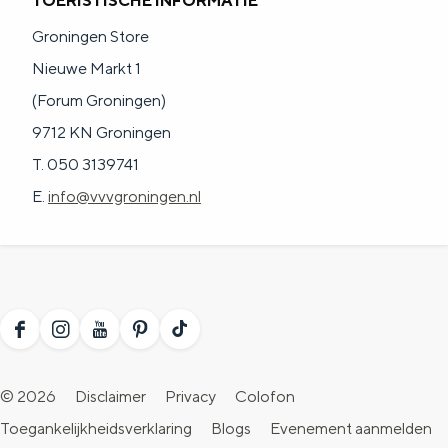
TOERISTISCHE INFORMATIE
Groningen Store
Nieuwe Markt 1
(Forum Groningen)
9712 KN Groningen
T. 050 3139741
E.
info@vvvgroningen.nl
F
I
Y
P
T
a
n
o
i
i
© 2026
Disclaimer
Privacy
Colofon
c
s
u
n
k
Toegankelijkheidsverklaring
Blogs
Evenement aanmelden
e
t
T
t
T