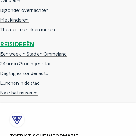
Winkelen
a
n
Bijzonder overnachten
a
S
Met kinderen
l
e
Theater, muziek en musea
:
i
N
t
REISIDEEËN
e
e
Een week in Stad en Ommeland
d
24 uur in Groningen stad
e
Dagtripjes zonder auto
r
Lunchen in de stad
l
Naar het museum
a
n
d
s