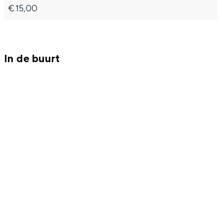
Met kinderen
€ 15,00
Theater, muziek en musea
REISIDEEËN
In de buurt
Een week in Stad en Ommeland
Een dag op pad in Groningen stad
Dagtripjes zonder auto