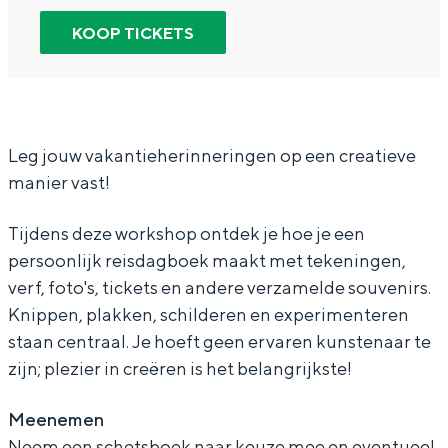
In Groningen ligt het allemaal opvallend
k
a
M
n
k
KOOP TICKETS
dicht bij elkaar. De levendigheid van de
j
a
a
M
j
stad, de stilte van een hofje, de
weidsheid van het ommeland en de
e
k
a
a
e
sporen van een eeuwenoud verleden.
e
j
k
a
e
Stad
i
e
j
k
i
Leg jouw vakantieherinneringen op een creatieve
manier vast!
Provincie
g
e
e
j
g
e
i
e
e
e
Waddenkust
Tijdens deze workshop ontdek je hoe je een
n
g
i
e
n
Natuurgebieden
persoonlijk reisdagboek maakt met tekeningen,
t
e
g
i
t
verf, foto's, tickets en andere verzamelde souvenirs.
r
n
e
g
r
Knippen, plakken, schilderen en experimenteren
WAT TE DOEN
staan centraal. Je hoeft geen ervaren kunstenaar te
a
t
n
e
a
zijn; plezier in creëren is het belangrijkste!
v
r
t
n
v
e
a
r
t
e
Meenemen
l
v
a
r
l
Neem een schetsboek naar keuze mee en eventueel