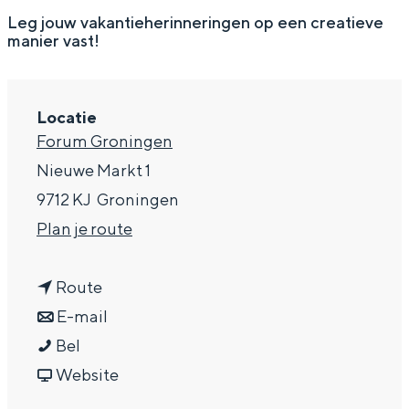
g
Wat ga jij doen?
Leg jouw vakantieherinneringen op een creatieve
manier vast!
e
Zomerwandelingen in Groningen
Zwemplekken
Locatie
Forum Groningen
DIT IS GRONINGEN
Nieuwe Markt 1
9712 KJ
Groningen
n
Plan je route
a
n
a
Route
a
n
r
E-mail
M
a
a
M
Bel
Top 10
a
r
a
v
a
Website
bezienswaardigheden
a
M
r
a
a