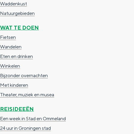
Waddenkust
a
n
Natuurgebieden
a
S
l
e
WAT TE DOEN
:
i
Fietsen
N
t
Wandelen
e
e
Eten en drinken
d
Winkelen
e
Bijzonder overnachten
r
Met kinderen
l
Theater, muziek en musea
a
REISIDEEËN
n
Een week in Stad en Ommeland
d
24 uur in Groningen stad
s