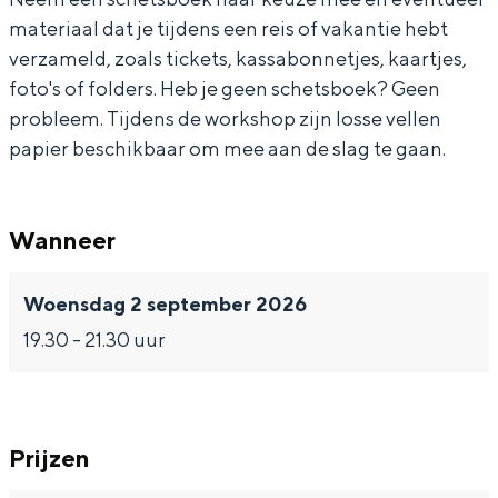
materiaal dat je tijdens een reis of vakantie hebt
j
e
v
a
j
verzameld, zoals tickets, kassabonnetjes, kaartjes,
o
l
e
v
o
foto's of folders. Heb je geen schetsboek? Geen
u
j
l
e
u
probleem. Tijdens de workshop zijn losse vellen
Bijzonder overnachten
r
o
j
l
r
papier beschikbaar om mee aan de slag te gaan.
n
u
o
j
n
Overnachten was nog nooit zo leuk. Van
slapen in een voormalige graanzolder
a
r
u
o
a
van een molen tot overnachten in een
Wanneer
l
n
r
u
l
iglo van stro: Groningen biedt voor ieder
wat wils.
a
n
r
Woensdag 2 september 2026
l
a
n
Fietsen
19.30 - 21.30 uur
l
a
Wandelen
l
Eten & drinken
Winkelen
Prijzen
Overnachten