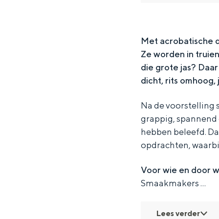
s
a
D
e
s
Waddenkust
e
n
a
D
e
Natuurgebieden
r
s
n
a
r
Met acrobatische d
Ze worden in truie
s
e
s
n
s
WAT TE DOEN
die grote jas? Daar
r
e
s
dicht, rits omhoog, j
s
r
e
s
r
Na de voorstelling s
s
grappig, spannend 
hebben beleefd. Da
opdrachten, waarbij
Voor wie en door w
Smaakmakers …
Overnachten was nog nooit zo leuk
Lees verder