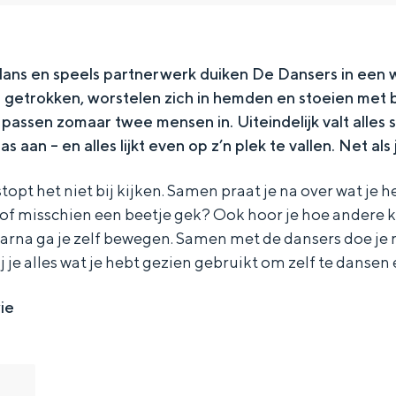
ans en speels partnerwerk duiken De Dansers in een w
n getrokken, worstelen zich in hemden en stoeien met 
 passen zomaar twee mensen in. Uiteindelijk valt alles
as aan – en alles lijkt even op z’n plek te vallen. Net als ji
topt het niet bij kijken. Samen praat je na over wat je 
of misschien een beetje gek? Ook hoor je hoe andere 
arna ga je zelf bewegen. Samen met de dansers doe je
 je alles wat je hebt gezien gebruikt om zelf te dansen
ie
Bijzonder overnachten
. Van slapen in een voormalige graanzolder van een molen tot overnach