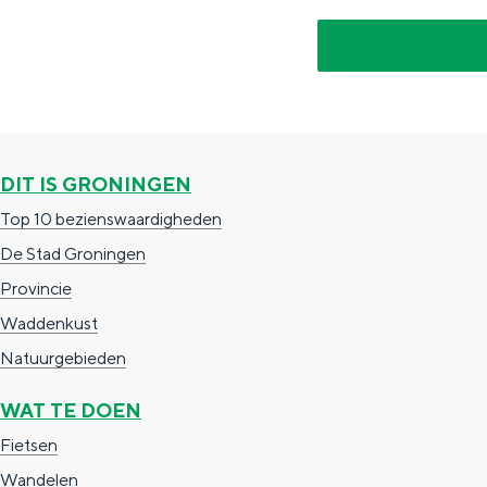
g
g
c
e
e
h
t
e
a
n
a
S
DIT IS GRONINGEN
l
e
Top 10 bezienswaardigheden
:
i
De Stad Groningen
N
t
Provincie
e
e
Waddenkust
d
Natuurgebieden
e
WAT TE DOEN
r
l
Fietsen
a
Wandelen