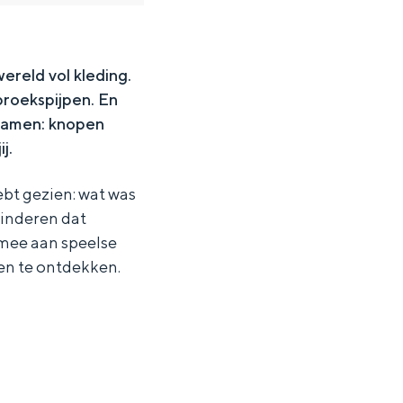
ereld vol kleding.
broekspijpen. En
 samen: knopen
j.
hebt gezien: wat was
kinderen dat
 mee aan speelse
 en te ontdekken.
ten in een iglo van stro: Groningen biedt voor ieder wat wils.