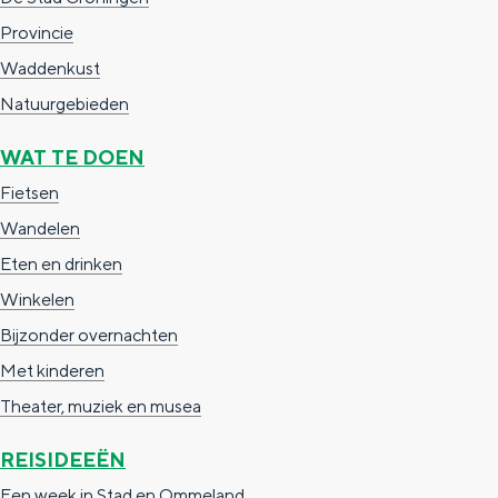
e
h
S
Provincie
r
e
i
Waddenkust
t
E
e
Natuurgebieden
a
n
z
WAT TE DOEN
a
g
u
Fietsen
l
l
r
H
Wandelen
i
d
u
Eten en drinken
s
e
i
Winkelen
h
u
d
Bijzonder overnachten
p
t
i
Met kinderen
a
s
g
Theater, muziek en musea
g
c
e
e
h
REISIDEEËN
t
e
Een week in Stad en Ommeland