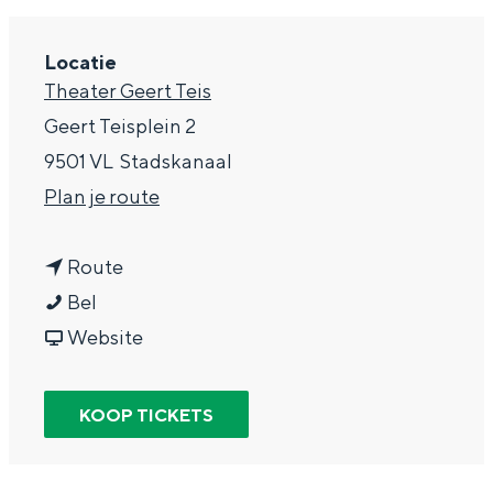
g
Wat ga jij doen?
e
Locatie
Zomerwandelingen in Groningen
Theater Geert Teis
Zwemplekken
Geert Teisplein 2
9501 VL
Stadskanaal
DIT IS GRONINGEN
n
Plan je route
a
n
a
Route
B
a
r
Bel
e
a
v
B
Website
e
r
a
e
G
B
n
e
KOOP TICKETS
Top 10
e
e
B
G
bezienswaardigheden
e
e
e
e