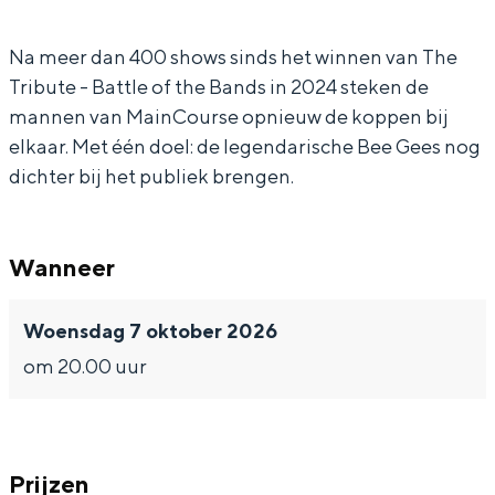
s
G
e
e
In Groningen ligt het allemaal opvallend
dicht bij elkaar. De levendigheid van de
b
e
G
s
Na meer dan 400 shows sinds het winnen van The
stad, de stilte van een hofje, de
Tribute - Battle of the Bands in 2024 steken de
y
e
e
b
weidsheid van het ommeland en de
mannen van MainCourse opnieuw de koppen bij
sporen van een eeuwenoud verleden.
M
s
e
y
elkaar. Met één doel: de legendarische Bee Gees nog
a
b
s
M
Stad
dichter bij het publiek brengen.
i
y
b
a
Provincie
n
M
y
i
Waddenkust
Wanneer
C
a
M
n
Natuurgebieden
o
i
a
C
Woensdag 7 oktober 2026
u
n
i
o
WAT TE DOEN
om 20.00 uur
r
C
n
u
s
o
C
r
e
u
o
s
r
u
e
Prijzen