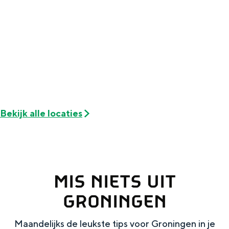
Met kinderen
Theater, muziek en musea
REISIDEEËN
Een week in Stad en Ommeland
Een dag op pad in Groningen stad
Bekijk alle locaties
MIS NIETS UIT
GRONINGEN
Dagtripjes zonder auto
Maandelijks de leukste tips voor Groningen in je