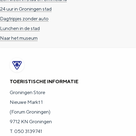
a
n
24 uur in Groningen stad
a
S
Dagtripjes zonder auto
l
e
Lunchen in de stad
:
i
Naar het museum
N
t
e
e
d
e
TOERISTISCHE INFORMATIE
r
l
Groningen Store
a
Nieuwe Markt 1
n
(Forum Groningen)
d
9712 KN Groningen
s
T. 050 3139741