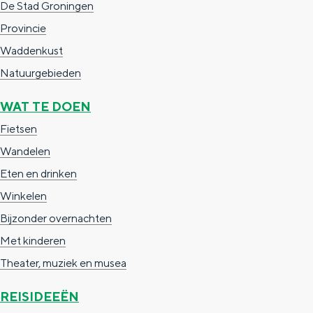
De Stad Groningen
a
n
Provincie
a
S
Waddenkust
l
e
Natuurgebieden
:
i
N
t
WAT TE DOEN
e
e
Fietsen
d
Wandelen
e
Eten en drinken
r
Winkelen
l
Bijzonder overnachten
a
Met kinderen
n
Theater, muziek en musea
d
REISIDEEËN
s