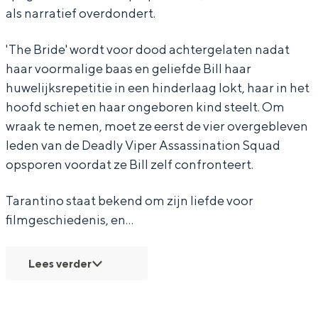
h
:
l
l
h
als narratief overdondert.
e
T
:
l
e
W
h
T
:
W
'The Bride' wordt voor dood achtergelaten nadat
haar voormalige baas en geliefde Bill haar
h
e
h
T
h
Bijzonder overnachten
huwelijksrepetitie in een hinderlaag lokt, haar in het
o
W
e
h
o
hoofd schiet en haar ongeboren kind steelt. Om
Overnachten was nog nooit zo leuk. Van
l
h
W
e
l
slapen in een voormalige graanzolder
wraak te nemen, moet ze eerst de vier overgebleven
e
o
h
W
e
van een molen tot overnachten in een
leden van de Deadly Viper Assassination Squad
iglo van stro: Groningen biedt voor ieder
B
l
o
h
B
opsporen voordat ze Bill zelf confronteert.
wat wils.
l
e
l
o
l
Tarantino staat bekend om zijn liefde voor
Fietsen
o
B
e
l
o
filmgeschiedenis, en…
Wandelen
o
l
B
e
o
Eten & drinken
d
o
l
B
d
Lees verder
Winkelen
y
o
o
l
y
Overnachten
A
d
o
o
A