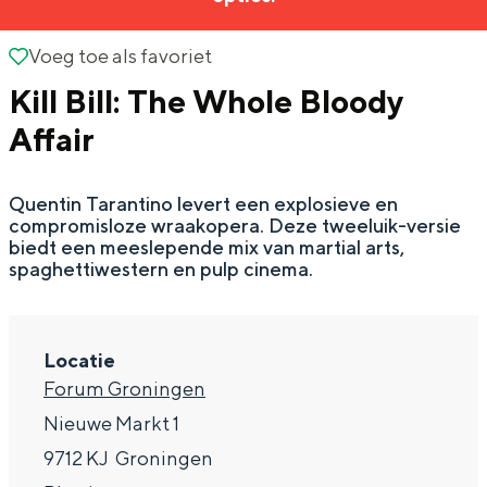
g
Wat ga jij doen?
e
Voeg toe als favoriet
Voeg toe als favoriet
Zomerwandelingen in Groningen
Kill Bill: The Whole Bloody
Zwemplekken
Affair
DIT IS GRONINGEN
Quentin Tarantino levert een explosieve en
compromisloze wraakopera. Deze tweeluik-versie
biedt een meeslepende mix van martial arts,
spaghettiwestern en pulp cinema.
Locatie
Forum Groningen
Nieuwe Markt 1
Top 10
9712 KJ
Groningen
bezienswaardigheden