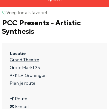
g
Wat ga jij doen?
e
Voeg toe als favoriet
Voeg toe als favoriet
Zomerwandelingen in Groningen
PCC Presents - Artistic
Zwemplekken
Synthesis
DIT IS GRONINGEN
Locatie
Grand Theatre
Grote Markt 35
9711 LV
Groningen
n
Plan je route
a
Top 10
n
a
Route
bezienswaardigheden
a
n
r
E-mail