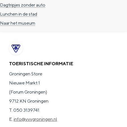
a
n
Dagtripjes zonder auto
a
S
Lunchen in de stad
l
e
Naar het museum
:
i
N
t
e
e
d
TOERISTISCHE INFORMATIE
e
Groningen Store
r
Nieuwe Markt 1
l
(Forum Groningen)
a
9712 KN Groningen
n
T. 050 3139741
d
E.
info@vvvgroningen.nl
s