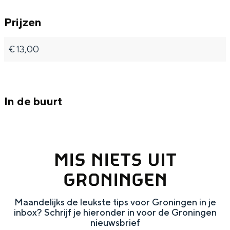
u
Met kinderen
Theater, muziek en musea
Prijzen
€ 13,00
REISIDEEËN
Een week in Stad en Ommeland
Een dag op pad in Groningen stad
In de buurt
MIS NIETS UIT
GRONINGEN
Maandelijks de leukste tips voor Groningen in je
Dagtripjes zonder auto
inbox? Schrijf je hieronder in voor de Groningen
nieuwsbrief