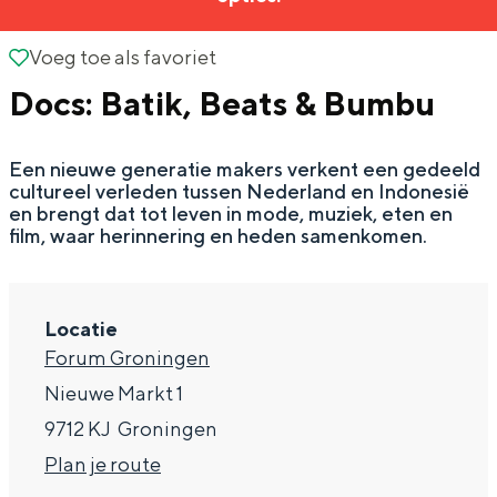
g
Wat ga jij doen?
e
Voeg toe als favoriet
Voeg toe als favoriet
Zomerwandelingen in Groningen
Docs: Batik, Beats & Bumbu
Zwemplekken
Een nieuwe generatie makers verkent een gedeeld
DIT IS GRONINGEN
cultureel verleden tussen Nederland en Indonesië
en brengt dat tot leven in mode, muziek, eten en
film, waar herinnering en heden samenkomen.
Locatie
Forum Groningen
Nieuwe Markt 1
9712 KJ
Groningen
Top 10
n
Plan je route
bezienswaardigheden