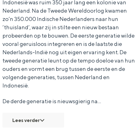
B
k
i
t
B
Indonesië was ruim 350 jaar lang een kolonie van
e
,
k
i
e
Nederland. Na de Tweede Wereldoorlog kwamen
zo’n 350.000 Indische Nederlanders naar hun
a
B
,
k
a
‘thuisland’, waar zij in stilte een nieuw bestaan
t
e
B
,
t
Bijzonder overnachten
probeerden op te bouwen. De eerste generatie wilde
s
a
e
B
s
vooral geruisloos integreren en is de laatste die
Overnachten was nog nooit zo leuk. Van
&
t
a
e
&
Nederlands-Indië nog uit eigen ervaring kent. De
slapen in een voormalige graanzolder
B
s
t
a
B
tweede generatie leunt op de tempo doeloe van hun
van een molen tot overnachten in een
iglo van stro: Groningen biedt voor ieder
ouders en vormt een brug tussen de eerste en de
u
&
s
t
u
wat wils.
volgende generaties, tussen Nederland en
m
B
&
s
m
Indonesië.
Fietsen
b
u
B
&
b
Wandelen
u
m
u
B
u
De derde generatie is nieuwsgierig na…
Eten & drinken
b
m
u
u
b
m
Winkelen
Lees verder
u
b
Overnachten