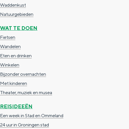
e
h
S
Waddenkust
r
e
i
Natuurgebieden
t
E
e
WAT TE DOEN
a
n
z
Fietsen
a
g
u
Wandelen
l
l
r
Eten en drinken
H
i
d
Winkelen
u
s
e
Bijzonder overnachten
i
h
u
Met kinderen
d
p
t
Theater, muziek en musea
i
a
s
g
g
c
REISIDEEËN
e
e
h
Een week in Stad en Ommeland
t
e
24 uur in Groningen stad