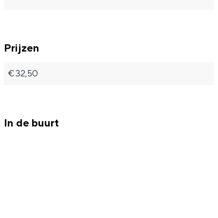
Met kinderen
Theater, muziek en musea
Prijzen
REISIDEEËN
Een week in Stad en Ommeland
€ 32,50
Een dag op pad in Groningen stad
In de buurt
Dagtripjes zonder auto