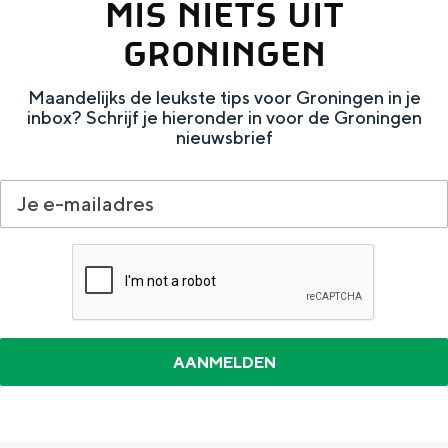
MIS NIETS UIT
e
h
S
GRONINGEN
r
e
i
t
E
e
Maandelijks de leukste tips voor Groningen in je
a
n
z
inbox? Schrijf je hieronder in voor de Groningen
nieuwsbrief
a
g
u
l
l
r
H
i
d
u
s
e
i
h
u
d
p
t
i
a
s
g
g
c
e
e
h
t
e