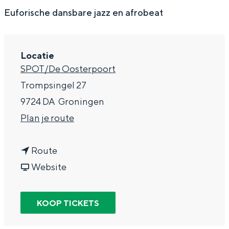
g
Wat ga jij doen?
Euforische dansbare jazz en afrobeat
e
Zomerwandelingen in Groningen
Zwemplekken
Locatie
SPOT/De Oosterpoort
DIT IS GRONINGEN
Trompsingel 27
9724 DA
Groningen
n
Plan je route
a
n
a
Route
a
v
r
Website
a
a
K
r
n
o
KOOP TICKETS
Top 10
K
K
k
bezienswaardigheden