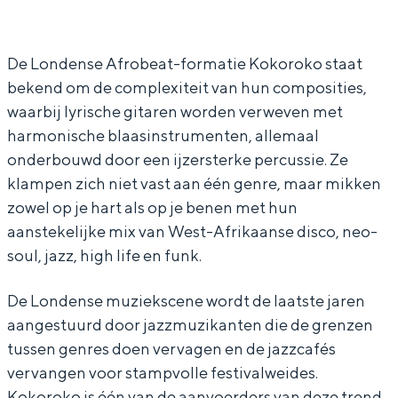
o
o
o
In Groningen ligt het allemaal opvallend
k
k
r
dicht bij elkaar. De levendigheid van de
stad, de stilte van een hofje, de
o
o
o
De Londense Afrobeat-formatie Kokoroko staat
weidsheid van het ommeland en de
bekend om de complexiteit van hun composities,
r
r
k
sporen van een eeuwenoud verleden.
waarbij lyrische gitaren worden verweven met
o
o
o
Stad
harmonische blaasinstrumenten, allemaal
k
k
onderbouwd door een ijzersterke percussie. Ze
Provincie
o
o
klampen zich niet vast aan één genre, maar mikken
Waddenkust
zowel op je hart als op je benen met hun
Natuurgebieden
aanstekelijke mix van West-Afrikaanse disco, neo-
soul, jazz, high life en funk.
WAT TE DOEN
De Londense muziekscene wordt de laatste jaren
aangestuurd door jazzmuzikanten die de grenzen
tussen genres doen vervagen en de jazzcafés
vervangen voor stampvolle festivalweides.
Kokoroko is één van de aanvoerders van deze trend.