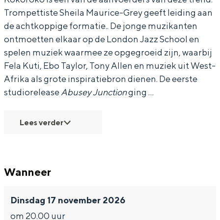
Trompettiste Sheila Maurice-Grey geeft leiding aan
de achtkoppige formatie.. De jonge muzikanten
ontmoetten elkaar op de London Jazz School en
spelen muziek waarmee ze opgegroeid zijn, waarbij
Bijzonder overnachten
Fela Kuti, Ebo Taylor, Tony Allen en muziek uit West-
Overnachten was nog nooit zo leuk. Van
Afrika als grote inspiratiebron dienen. De eerste
slapen in een voormalige graanzolder
studiorelease
Abusey Junction
ging …
van een molen tot overnachten in een
iglo van stro: Groningen biedt voor ieder
wat wils.
Lees verder
Fietsen
Wandelen
Wanneer
Eten & drinken
Winkelen
Dinsdag 17 november 2026
Overnachten
om 20.00 uur