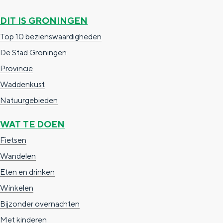
a
n
DIT IS GRONINGEN
a
S
Top 10 bezienswaardigheden
l
e
De Stad Groningen
:
i
Provincie
N
t
Waddenkust
e
e
Natuurgebieden
d
e
WAT TE DOEN
r
Fietsen
l
Wandelen
a
Eten en drinken
n
Winkelen
d
Bijzonder overnachten
s
Met kinderen