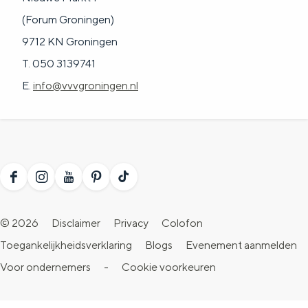
(Forum Groningen)
9712 KN Groningen
T. 050 3139741
E.
info@vvvgroningen.nl
F
I
Y
P
T
a
n
o
i
i
© 2026
Disclaimer
Privacy
Colofon
c
s
u
n
k
Toegankelijkheidsverklaring
Blogs
Evenement aanmelden
e
t
T
t
T
Voor ondernemers
-
Cookie voorkeuren
b
a
u
e
o
o
g
b
r
k