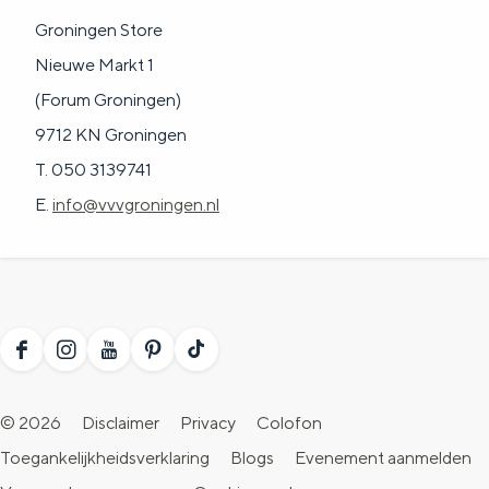
Groningen Store
Nieuwe Markt 1
(Forum Groningen)
9712 KN Groningen
T. 050 3139741
E.
info@vvvgroningen.nl
F
I
Y
P
T
a
n
o
i
i
© 2026
Disclaimer
Privacy
Colofon
c
s
u
n
k
Toegankelijkheidsverklaring
Blogs
Evenement aanmelden
e
t
T
t
T