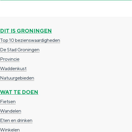
a
n
a
S
l
e
DIT IS GRONINGEN
:
i
Top 10 bezienswaardigheden
N
t
De Stad Groningen
e
e
Provincie
d
Waddenkust
e
Natuurgebieden
r
l
WAT TE DOEN
a
Fietsen
n
Wandelen
d
Eten en drinken
s
Winkelen