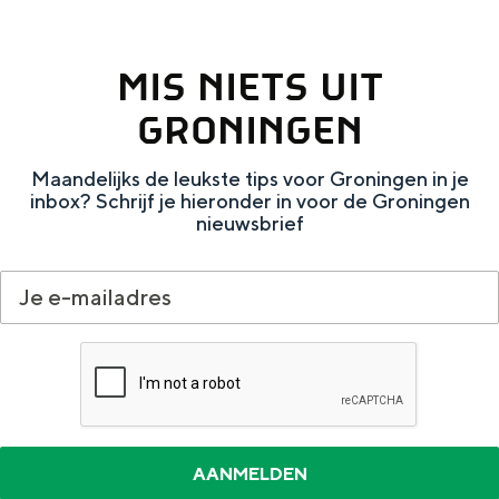
e
h
S
r
e
i
MIS NIETS UIT
t
E
e
GRONINGEN
a
n
z
a
g
u
Maandelijks de leukste tips voor Groningen in je
l
l
r
inbox? Schrijf je hieronder in voor de Groningen
nieuwsbrief
H
i
d
u
s
e
i
h
u
d
p
t
i
a
s
g
g
c
e
e
h
t
e