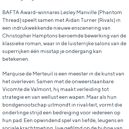
e
T
l
a
e
a
h
T
l
a
BAFTA Award-winnares Lesley Manville (Phantom
t
e
h
T
t
Thread) speelt samen met Aidan Turner (Rivals) in
een indrukwekkende nieuwe enscenering van
r
a
e
h
r
Bijzonder overnachten
Christopher Hamptons beroemde bewerking van de
e
t
a
e
e
klassieke roman, waar in de luisterrijke salons van de
Overnachten was nog nooit zo leuk. Van
L
r
t
a
L
slapen in een voormalige graanzolder
superrijken één misstap je ondergang kan
i
e
r
t
i
van een molen tot overnachten in een
betekenen.
iglo van stro: Groningen biedt voor ieder
v
L
e
r
v
wat wils.
Marquise de Merteuil is een meester in de kunst van
e
i
L
e
e
het overleven. Samen met de onweerstaanbare
Fietsen
:
v
i
L
:
Vicomte de Valmont, hij maakt verleiding tot
Wandelen
L
e
v
i
L
strategie en van wellust een wapen. Maar als hun
Eten & drinken
e
:
e
v
e
bondgenootschap uitmondt in rivaliteit, vormt die
Winkelen
s
L
:
e
s
onderlinge strijd een bedreiging voor iedereen op
hun pad. Een opwindend spel van liefde, leugens en
Overnachten
L
e
L
:
L
sociale krachtmeting, live gefilmd op de bühne van