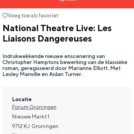
g
Wat ga jij doen?
e
Voeg toe als favoriet
Voeg toe als favoriet
Zomerwandelingen in Groningen
National Theatre Live: Les
Zwemplekken
Liaisons Dangereuses
DIT IS GRONINGEN
Indrukwekkende nieuwe enscenering van
Christopher Hamptons bewerking van de klassieke
roman, geregisseerd door Marianne Elliott. Met
Lesley Manville en Aidan Turner.
Locatie
Forum Groningen
Nieuwe Markt 1
Top 10
9712 KJ
Groningen
bezienswaardigheden