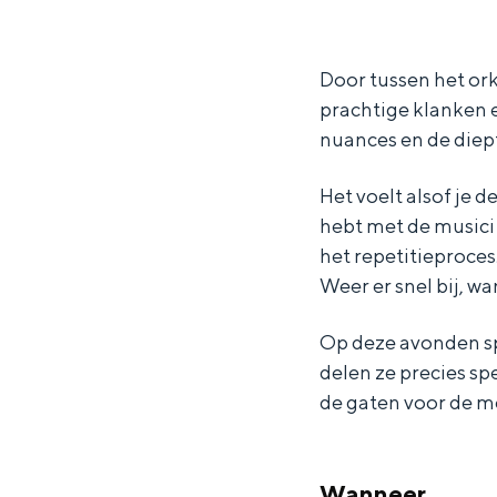
o
o
r
Waddenkust
o
o
d
Natuurgebieden
r
r
N
Door tussen het orke
prachtige klanken 
d
d
e
nuances en de diep
WAT TE DOEN
N
N
d
e
e
e
Het voelt alsof je d
d
d
r
hebt met de musici 
e
e
l
het repetitieproces
Weer er snel bij, wa
r
r
a
l
l
n
Op deze avonden sp
a
a
d
delen ze precies sp
n
n
s
de gaten voor de m
d
d
O
Overnachten was nog nooit zo leuk
s
s
r
Wanneer