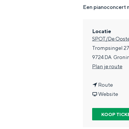
g
Een pianoconcert 
e
DIT IS GRONINGEN
Locatie
SPOT/De Ooste
Trompsingel 2
9724 DA
Groni
n
Plan je route
a
n
a
Route
a
v
r
Website
In Groningen ligt het allemaal opv
a
a
N
eeuwenoud verleden.
r
n
o
KOOP TICK
Stad
N
N
o
Provincie