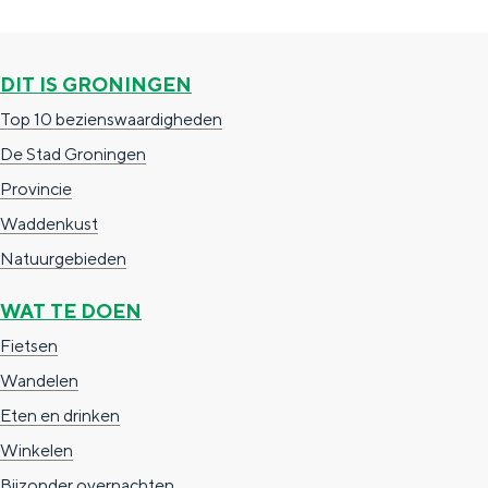
g
g
c
e
e
h
DIT IS GRONINGEN
t
e
Top 10 bezienswaardigheden
a
n
De Stad Groningen
a
S
Provincie
l
e
Waddenkust
:
i
Natuurgebieden
N
t
e
e
WAT TE DOEN
d
Fietsen
e
Wandelen
r
Eten en drinken
l
Winkelen
a
Bijzonder overnachten