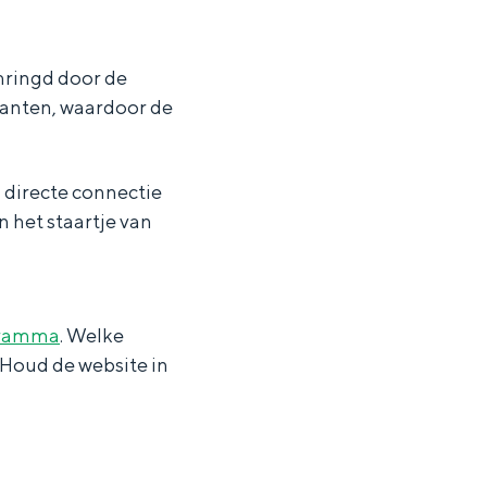
omringd door de
kanten, waardoor de
n directe connectie
n het staartje van
ramma
. Welke
 Houd de website in
ten in een iglo van stro: Groningen biedt voor ieder wat wils.