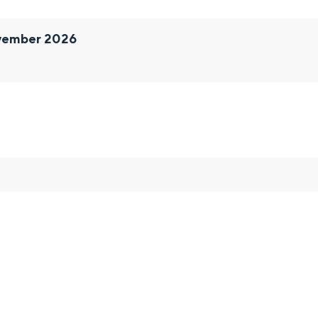
vember 2026
and
n stad