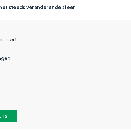
met steeds veranderende sfeer
rpoort
7
ngen
Top 10 bezienswaardighed
allend dicht bij elkaar. De levendigheid van de stad, de stilte van ee
ETS