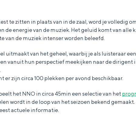
st te zitten in plaats van in de zaal, word je volledig 
en de energie van de muziek. Het geluid komt van alle 
te van de muziek intenser worden beleefd.
eel uitmaakt van het geheel, waarbij je als luisteraar ee
en vanuit hun perspectief meekijken naar de dirigent i
.
nt er zijn circa 100 plekken per avond beschikbaar.
eelt het NNO in circa 45min een selectie van het
prog
elen wordt in de loop van het seizoen bekend gemaakt.
eest actuele informatie.
Bijzonder overnachten
. Van slapen in een voormalige graanzolder van een molen tot overnach