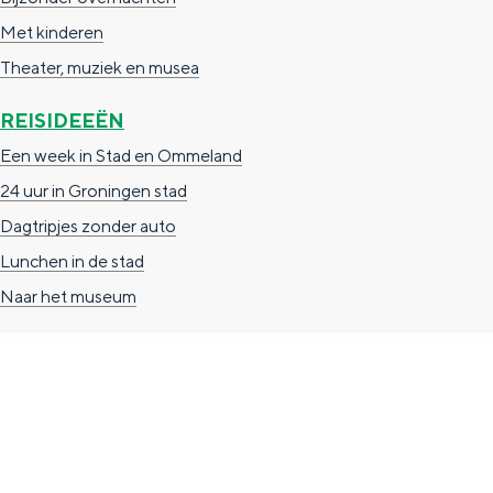
n
Met kinderen
d
Theater, muziek en musea
s
REISIDEEËN
Een week in Stad en Ommeland
24 uur in Groningen stad
Dagtripjes zonder auto
Lunchen in de stad
Naar het museum
TOERISTISCHE INFORMATIE