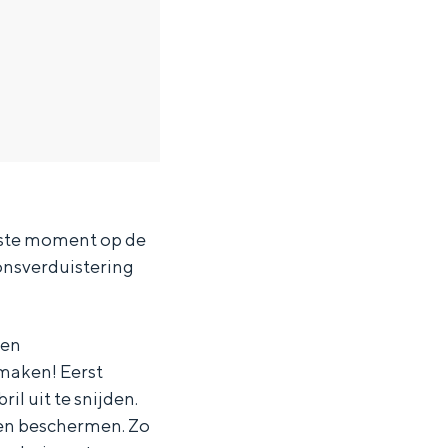
juiste moment op de
zonsverduistering
een
 maken! Eerst
il uit te snijden.
ten in een iglo van stro: Groningen biedt voor ieder wat wils.
ogen beschermen. Zo