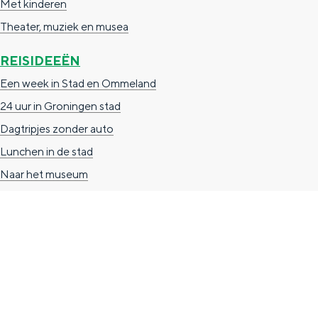
Met kinderen
n
Theater, muziek en musea
d
REISIDEEËN
s
Een week in Stad en Ommeland
24 uur in Groningen stad
Dagtripjes zonder auto
Lunchen in de stad
Naar het museum
TOERISTISCHE INFORMATIE
Groningen Store