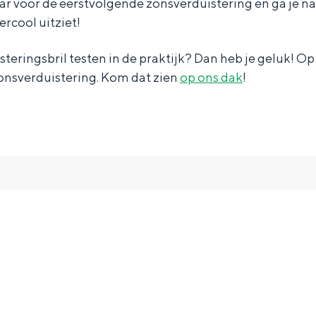
ar voor de eerstvolgende zonsverduistering en ga je n
ercool uitziet!
isteringsbril testen in de praktijk? Dan heb je geluk! Op
zonsverduistering. Kom dat zien
op ons dak
!
and
n stad