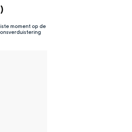
)
 juiste moment op de
zonsverduistering
en
n hofje, de weidsheid van het ommeland en de sporen van een