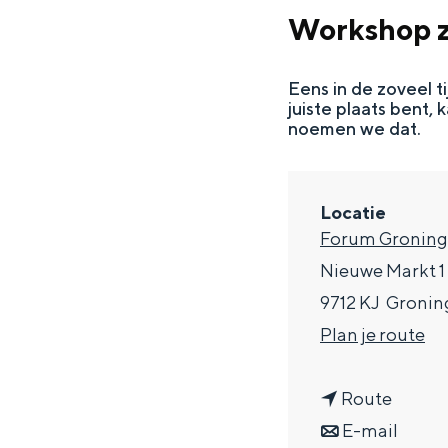
g
Workshop z
e
DIT IS GRONINGEN
Eens in de zoveel ti
juiste plaats bent,
noemen we dat.
Locatie
Forum Gronin
Nieuwe Markt 1
9712 KJ
Gronin
n
Plan je route
In Groningen ligt het allemaal opv
a
eeuwenoud verleden.
n
a
Route
Stad
a
n
r
E-mail
Provincie