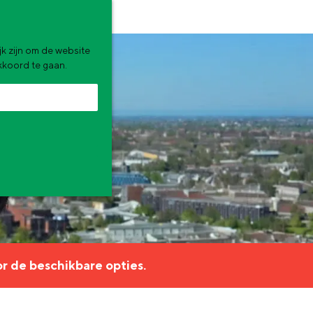
k zijn om de website
akkoord te gaan.
zomervakantie. Wat ga jij doen?
r de beschikbare opties.