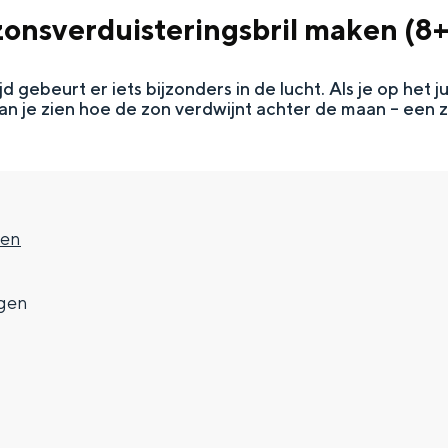
onsverduisteringsbril maken (8+
jd gebeurt er iets bijzonders in de lucht. Als je op het
 kan je zien hoe de zon verdwijnt achter de maan – een 
gen
Top 10 bezienswaardighed
gen
allend dicht bij elkaar. De levendigheid van de stad, de stilte van ee