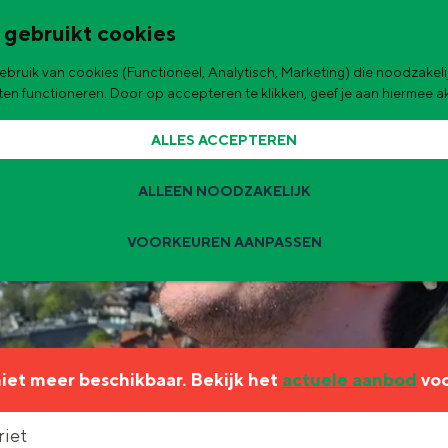
 gebruikt cookies
bruik van cookies (Functioneel, Analytisch, Marketing) die noodzakelij
de stad
aten functioneren. Door op accepteren te klikken, geef je aan hiermee 
ALLES ACCEPTEREN
ALLEEN NOODZAKELIJK
VOORKEUREN AANPASSEN
Zomervakantie tips
 zijn de leukste uitjes voor kinderen in Stad en Ommeland voor deze 
 niet meer beschikbaar. Bekijk het
actuele aanbod
voo
ingen
t
riet