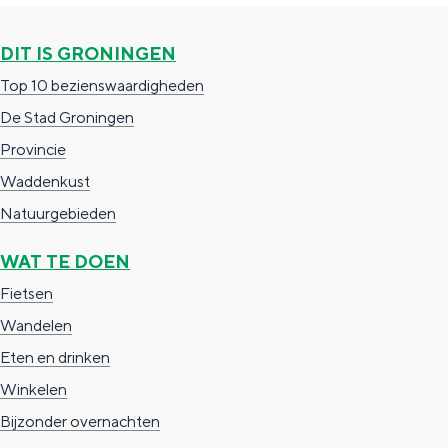
g
g
c
DIT IS GRONINGEN
e
e
h
Top 10 bezienswaardigheden
t
e
De Stad Groningen
a
n
Provincie
a
S
Waddenkust
l
e
Natuurgebieden
:
i
N
t
WAT TE DOEN
e
e
Fietsen
d
Wandelen
e
Eten en drinken
r
Winkelen
l
Bijzonder overnachten
a