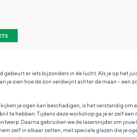
ETS
jd gebeurt er iets bijzonders in de lucht. Als je op het 
 kan je zien hoe de zon verdwijnt achter de maan – een 
kijken je ogen kan beschadigen, is het verstandig om 
Bijzonder overnachten
ril te hebben. Tijdens deze workshop ga je er zelf een
ontwerp. Daarna gebruiken we de lasersnijder om jouw br
. Van slapen in een voormalige graanzolder van een molen tot overnach
em zelf in elkaar zetten, met speciale glazen die je 