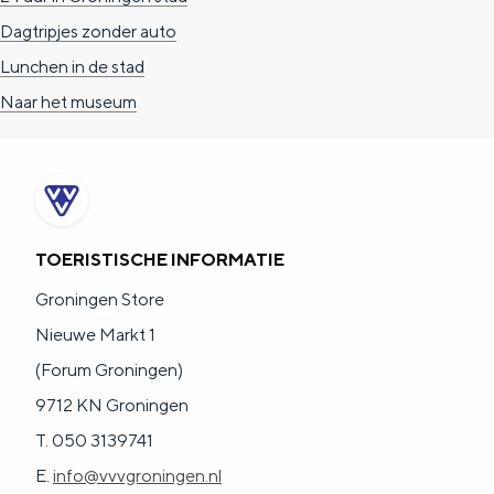
a
n
Dagtripjes zonder auto
a
S
Lunchen in de stad
l
e
Naar het museum
:
i
N
t
e
e
d
TOERISTISCHE INFORMATIE
e
r
Groningen Store
l
Nieuwe Markt 1
a
(Forum Groningen)
n
9712 KN Groningen
d
T. 050 3139741
s
E.
info@vvvgroningen.nl