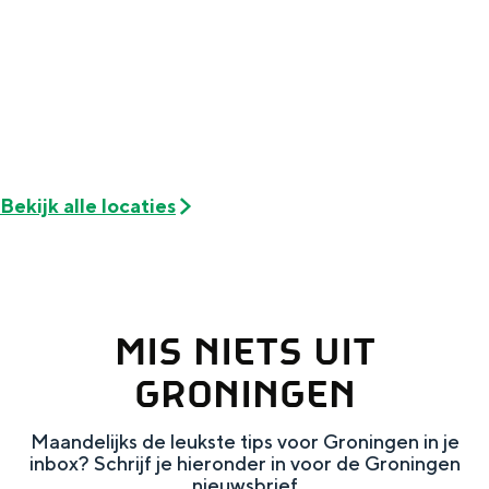
Met kinderen
!
t
Theater, muziek en musea
!
REISIDEEËN
Een week in Stad en Ommeland
Een dag op pad in Groningen stad
Bekijk alle locaties
MIS NIETS UIT
GRONINGEN
Maandelijks de leukste tips voor Groningen in je
Dagtripjes zonder auto
inbox? Schrijf je hieronder in voor de Groningen
nieuwsbrief