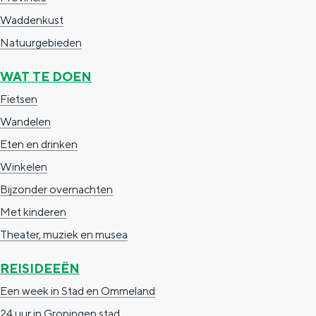
e
h
S
Waddenkust
r
e
i
Natuurgebieden
t
E
e
WAT TE DOEN
a
n
z
Fietsen
a
g
u
Wandelen
l
l
r
Eten en drinken
H
i
d
Winkelen
u
s
e
Bijzonder overnachten
i
h
u
Met kinderen
d
p
t
Theater, muziek en musea
i
a
s
g
g
c
REISIDEEËN
e
e
h
Een week in Stad en Ommeland
t
e
24 uur in Groningen stad