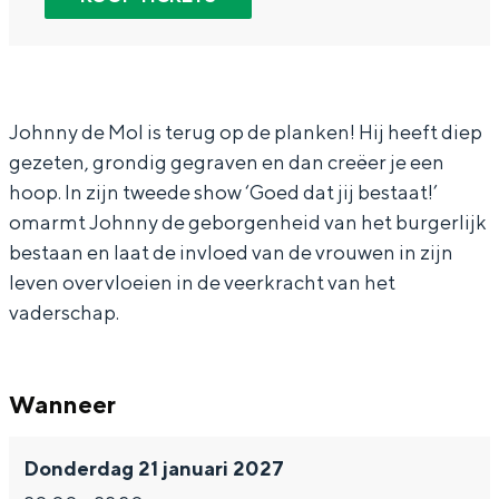
In Groningen ligt het allemaal opvallend
n
h
o
J
n
dicht bij elkaar. De levendigheid van de
y
n
h
o
y
stad, de stilte van een hofje, de
d
n
n
h
d
weidsheid van het ommeland en de
sporen van een eeuwenoud verleden.
e
y
n
n
e
Johnny de Mol is terug op de planken! Hij heeft diep
gezeten, grondig gegraven en dan creëer je een
M
d
y
n
M
Stad
hoop. In zijn tweede show ‘Goed dat jij bestaat!’
o
e
d
y
o
Provincie
omarmt Johnny de geborgenheid van het burgerlijk
l
M
e
d
l
Waddenkust
bestaan en laat de invloed van de vrouwen in zijn
-
o
M
e
-
Natuurgebieden
leven overvloeien in de veerkracht van het
G
l
o
M
G
vaderschap.
o
-
l
o
o
WAT TE DOEN
e
G
-
l
e
Wanneer
d
o
G
-
d
d
e
o
G
d
Donderdag 21 januari 2027
a
d
e
o
a