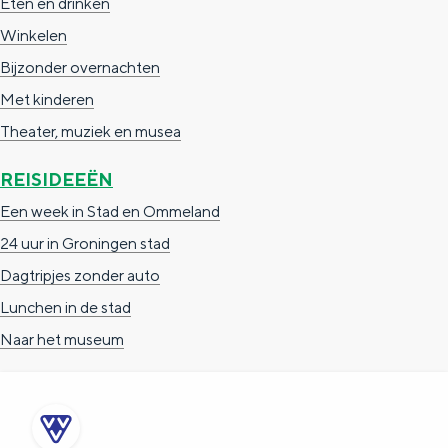
Wandelen
e
h
S
Eten en drinken
r
e
i
Winkelen
t
E
e
Bijzonder overnachten
a
n
z
Met kinderen
a
g
u
Theater, muziek en musea
l
l
r
H
i
d
REISIDEEËN
u
s
e
Een week in Stad en Ommeland
i
h
u
24 uur in Groningen stad
d
p
t
Dagtripjes zonder auto
i
a
s
Lunchen in de stad
g
g
c
Naar het museum
e
e
h
t
e