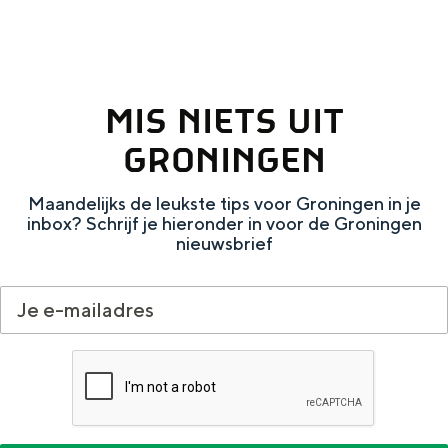
Met kinderen
Theater, muziek en musea
In de buurt
REISIDEEËN
Een week in Stad en Ommeland
MIS NIETS UIT
Een dag op pad in Groningen stad
GRONINGEN
Maandelijks de leukste tips voor Groningen in je
inbox? Schrijf je hieronder in voor de Groningen
nieuwsbrief
Dagtripjes zonder auto