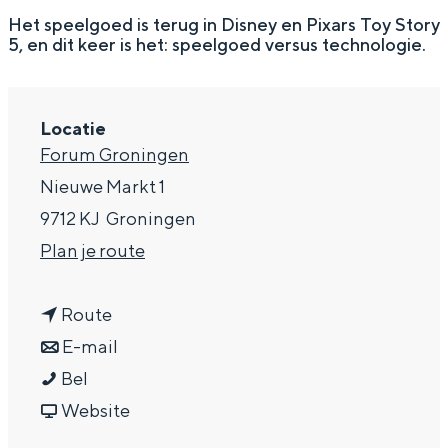
g
Wat ga jij doen?
Het speelgoed is terug in Disney en Pixars Toy Story
5, en dit keer is het: speelgoed versus technologie.
e
Zomerwandelingen in Groningen
Zwemplekken
Locatie
Forum Groningen
DIT IS GRONINGEN
Nieuwe Markt 1
9712 KJ
Groningen
n
Plan je route
a
n
a
Route
a
n
r
E-mail
T
a
a
T
Bel
Top 10
o
r
a
v
o
Website
bezienswaardigheden
y
T
r
a
y