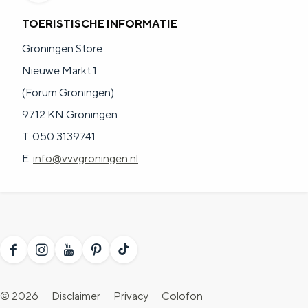
a
n
a
S
TOERISTISCHE INFORMATIE
l
e
:
i
Groningen Store
N
t
Nieuwe Markt 1
e
e
(Forum Groningen)
d
9712 KN Groningen
e
T. 050 3139741
r
E.
info@vvvgroningen.nl
l
a
n
d
F
I
Y
P
T
s