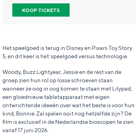
In Groningen ligt het allemaal opvallend
S
o
T
n
S
KOOP TICKETS
dicht bij elkaar. De levendigheid van de
t
y
o
T
t
stad, de stilte van een hofje, de
weidsheid van het ommeland en de
o
S
y
o
o
sporen van een eeuwenoud verleden.
r
t
S
y
r
Stad
y
o
t
S
y
Het speelgoed is terug in Disney en Pixars Toy Story
5, en dit keer is het: speelgoed versus technologie.
Provincie
5
r
o
t
5
(
y
r
o
(
Waddenkust
Woody, Buzz Lightyear, Jessie en de rest van de
O
5
y
r
O
Natuurgebieden
groep zien hun rol op losse schroeven staan
V
(
5
y
V
wanneer ze oog in oog komen te staan met Lilypad,
)
O
(
5
)
een gloednieuw tabletapparaat met eigen
WAT TE DOEN
ontwrichtende ideeën over wat het beste is voor hun
V
O
(
kind, Bonnie. Zal spelen ooit nog hetzelfde zijn? De
)
V
O
film is exclusief in de Nederlandse bioscopen te zien
)
V
vanaf 17 juni 2026.
)