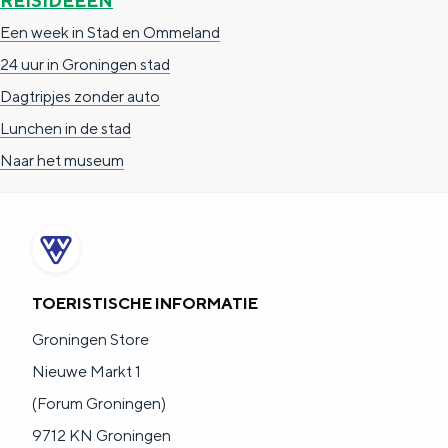
REISIDEEËN
a
n
Een week in Stad en Ommeland
a
S
24 uur in Groningen stad
l
e
Dagtripjes zonder auto
:
i
Lunchen in de stad
N
t
Naar het museum
e
e
d
e
r
l
TOERISTISCHE INFORMATIE
a
Groningen Store
n
Nieuwe Markt 1
d
(Forum Groningen)
s
9712 KN Groningen