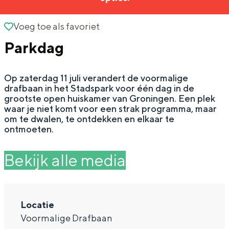
g
Wat ga jij doen?
e
Voeg toe als favoriet
Voeg toe als favoriet
Zomerwandelingen in Groningen
Parkdag
Zwemplekken
Op zaterdag 11 juli verandert de voormalige
DIT IS GRONINGEN
drafbaan in het Stadspark voor één dag in de
grootste open huiskamer van Groningen. Een plek
waar je niet komt voor een strak programma, maar
om te dwalen, te ontdekken en elkaar te
ontmoeten.
Bekijk alle media
Top 10
Locatie
bezienswaardigheden
Voormalige Drafbaan