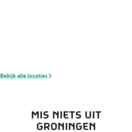
Met kinderen
Theater, muziek en musea
REISIDEEËN
Een week in Stad en Ommeland
Een dag op pad in Groningen stad
Bekijk alle locaties
MIS NIETS UIT
Dagtripjes zonder auto
GRONINGEN