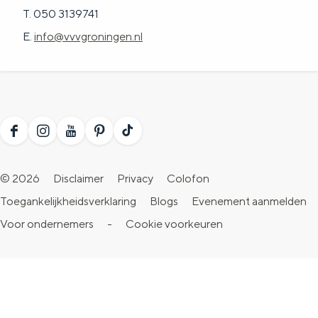
T. 050 3139741
E.
info@vvvgroningen.nl
F
I
Y
P
T
a
n
o
i
i
© 2026
Disclaimer
Privacy
Colofon
c
s
u
n
k
Toegankelijkheidsverklaring
Blogs
Evenement aanmelden
e
t
T
t
T
Voor ondernemers
-
Cookie voorkeuren
b
a
u
e
o
o
g
b
r
k
o
r
e
e
V
k
a
V
s
i