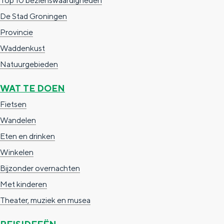
Top 10 bezienswaardigheden
e
h
S
De Stad Groningen
r
e
i
Provincie
t
E
e
Waddenkust
a
n
z
Natuurgebieden
a
g
u
l
l
r
WAT TE DOEN
H
i
d
Fietsen
u
s
e
Wandelen
i
h
u
Eten en drinken
d
p
t
Winkelen
i
a
s
Bijzonder overnachten
g
g
c
Met kinderen
e
e
h
Theater, muziek en musea
t
e