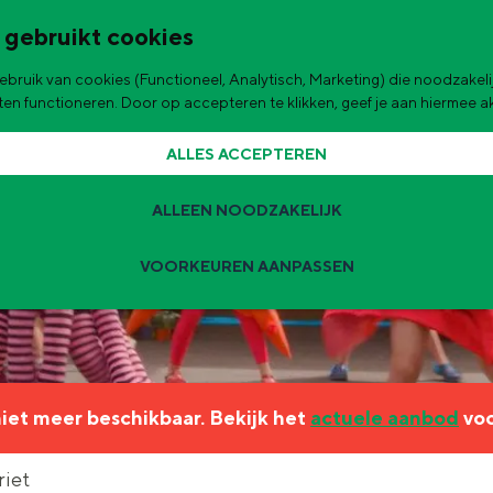
 gebruikt cookies
bruik van cookies (Functioneel, Analytisch, Marketing) die noodzakelij
de stad
aten functioneren. Door op accepteren te klikken, geef je aan hiermee 
ALLES ACCEPTEREN
ALLEEN NOODZAKELIJK
VOORKEUREN AANPASSEN
Zomervakantie tips
 zijn de leukste uitjes voor kinderen in Stad en Ommeland voor deze 
 niet meer beschikbaar. Bekijk het
actuele aanbod
voo
ingen
t
riet