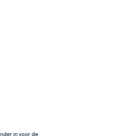
aan de Waddenzee, midden in het groen of bij een schattig
N
onder in voor de