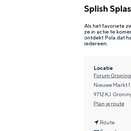
g
Splish Spla
e
DIT IS GRONINGEN
Als het favoriete z
ze in actie te kome
ontdekt Pola dat haa
iedereen.
Locatie
Forum Gronin
Nieuwe Markt 1
9712 KJ
Gronin
In Groningen ligt het allemaal opv
n
Plan je route
eeuwenoud verleden.
a
Stad
n
a
Route
Provincie