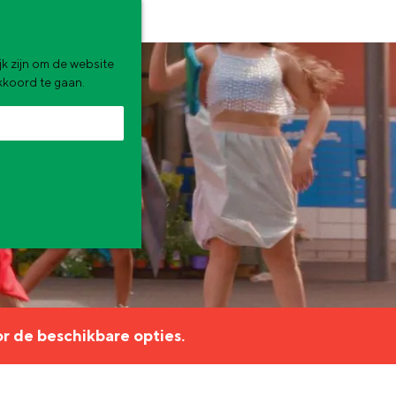
k zijn om de website
akkoord te gaan.
zomervakantie. Wat ga jij doen?
r de beschikbare opties.