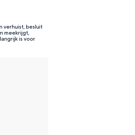
verhuist, besluit
n meekrijgt,
angrijk is voor
en
n hofje, de weidsheid van het ommeland en de sporen van een