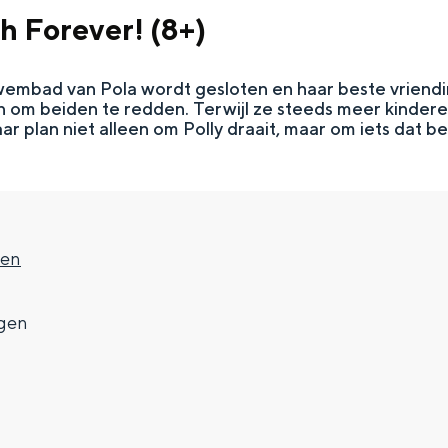
sh Forever! (8+)
wembad van Pola wordt gesloten en haar beste vriendin 
n om beiden te redden. Terwijl ze steeds meer kindere
r plan niet alleen om Polly draait, maar om iets dat bel
gen
Top 10 bezienswaardighed
gen
allend dicht bij elkaar. De levendigheid van de stad, de stilte van ee