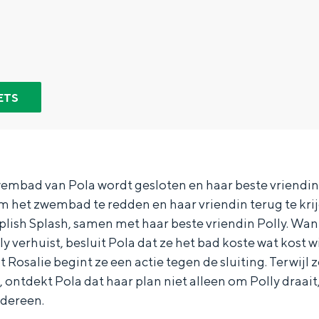
ETS
wembad van Pola wordt gesloten en haar beste vriendin 
m het zwembad te redden en haar vriendin terug te krijg
Splish Splash, samen met haar beste vriendin Polly. W
y verhuist, besluit Pola dat ze het bad koste wat kost w
 Rosalie begint ze een actie tegen de sluiting. Terwijl 
Bijzonder overnachten
 ontdekt Pola dat haar plan niet alleen om Polly draait
. Van slapen in een voormalige graanzolder van een molen tot overnach
edereen.