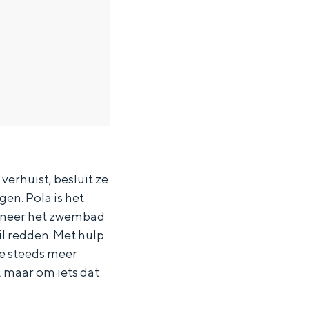
verhuist, besluit ze
en. Pola is het
anneer het zwembad
il redden. Met hulp
ze steeds meer
, maar om iets dat
ten in een iglo van stro: Groningen biedt voor ieder wat wils.