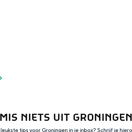
Dagtripjes zonder auto
veranderlijke landschap. Binen een mum van tijd sta je vanuit de stad 
MIS NIETS UIT GRONINGE
leukste tips voor Groningen in je inbox? Schrijf je hier