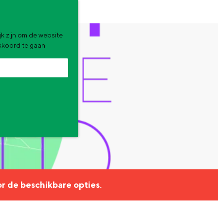
k zijn om de website
akkoord te gaan.
zomervakantie. Wat ga jij doen?
r de beschikbare opties.