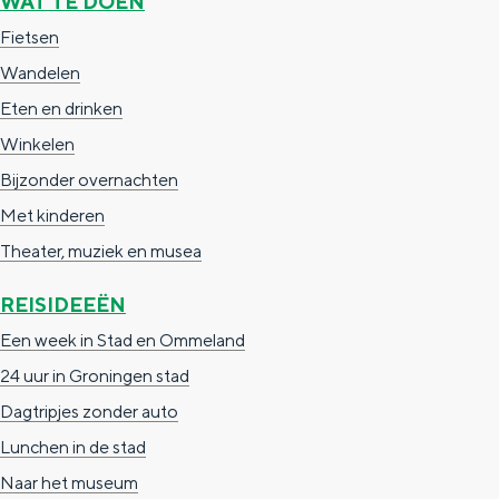
WAT TE DOEN
g
g
c
Fietsen
e
e
h
Wandelen
t
e
Eten en drinken
a
n
Winkelen
a
S
Bijzonder overnachten
l
e
Met kinderen
:
i
Theater, muziek en musea
N
t
REISIDEEËN
e
e
Een week in Stad en Ommeland
d
24 uur in Groningen stad
e
Dagtripjes zonder auto
r
Lunchen in de stad
l
Naar het museum
a