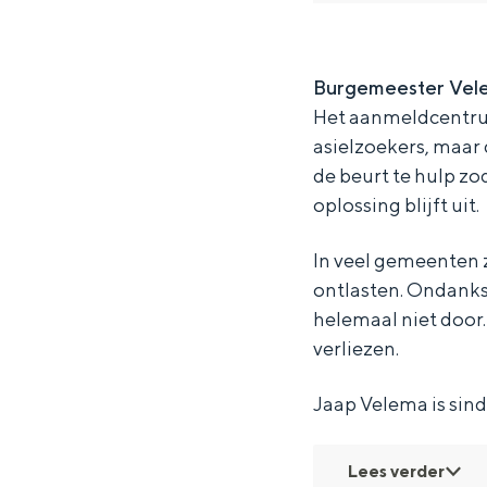
s
e
N
n
s
Waddenkust
n
w
e
N
n
Natuurgebieden
Burgemeester Vele
i
s
w
e
i
Het aanmeldcentrum 
g
n
s
w
g
WAT TE DOEN
asielzoekers, maar 
h
i
n
s
h
de beurt te hulp zo
t
g
i
n
t
oplossing blijft uit.
-
h
g
i
-
In veel gemeenten z
t
h
g
ontlasten. Ondanks
-
t
h
helemaal niet door. 
-
t
verliezen.
-
Jaap Velema is sin
Overnachten was nog nooit zo leuk
Lees verder