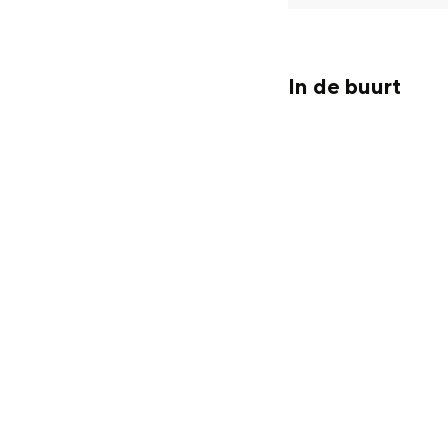
Fietsen
Wandelen
Eten & drinken
In de buurt
Winkelen
Overnachten
Met kinderen
Theater, muziek en musea
REISIDEEËN
Een week in Stad en Ommel
Een dag op pad in Groninge