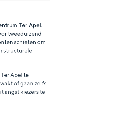
entrum Ter Apel.
voor tweeduizend
eenten schieten om
n structurele
 Ter Apel te
wakt of gaan zelfs
t angst kiezers te
ten in een iglo van stro: Groningen biedt voor ieder wat wils.