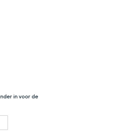
aan de Waddenzee, midden in het groen of bij een schattig
N
onder in voor de