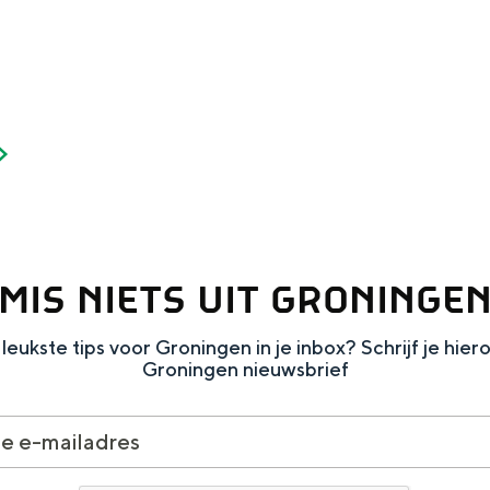
Dagtripjes zonder auto
veranderlijke landschap. Binen een mum van tijd sta je vanuit de stad 
MIS NIETS UIT GRONINGE
leukste tips voor Groningen in je inbox? Schrijf je hier
Groningen nieuwsbrief