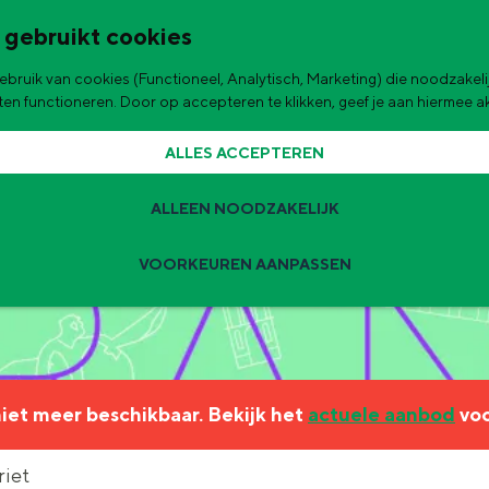
 gebruikt cookies
bruik van cookies (Functioneel, Analytisch, Marketing) die noodzakelij
de stad
aten functioneren. Door op accepteren te klikken, geef je aan hiermee 
ALLES ACCEPTEREN
ALLEEN NOODZAKELIJK
VOORKEUREN AANPASSEN
Zomervakantie tips
 zijn de leukste uitjes voor kinderen in Stad en Ommeland voor deze 
 niet meer beschikbaar. Bekijk het
actuele aanbod
voo
ingen
t
riet