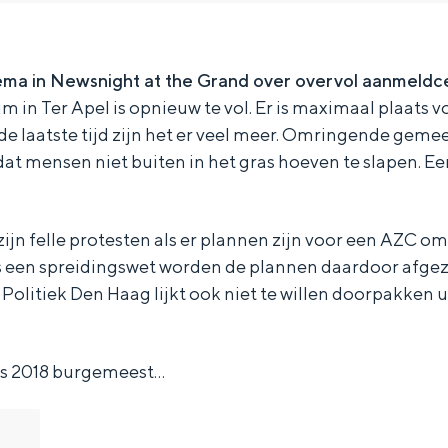
ma in Newsnight at the Grand over overvol aanmeldc
in Ter Apel is opnieuw te vol. Er is maximaal plaats 
de laatste tijd zijn het er veel meer. Omringende gem
dat mensen niet buiten in het gras hoeven te slapen. Ee
ijn felle protesten als er plannen zijn voor een AZC om
 een spreidingswet worden de plannen daardoor afgez
Politiek Den Haag lijkt ook niet te willen doorpakken ui
Bijzonder overnachten
ds 2018 burgemeest…
. Van slapen in een voormalige graanzolder van een molen tot overnach