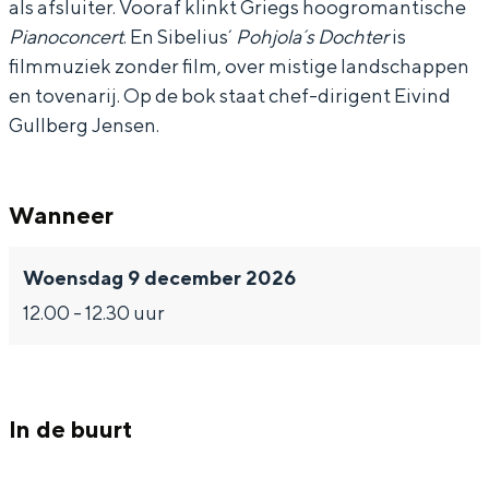
als afsluiter. Vooraf klinkt Griegs hoogromantische
s
s
r
Pianoconcert
. En Sibelius´
Pohjola´s Dochter
is
O
O
k
filmmuziek zonder film, over mistige landschappen
r
r
e
en tovenarij. Op de bok staat chef-dirigent Eivind
k
k
s
Bijzonder overnachten
Gullberg Jensen.
e
e
t
Overnachten was nog nooit zo leuk. Van
s
s
-
slapen in een voormalige graanzolder
Wanneer
van een molen tot overnachten in een
t
t
O
iglo van stro: Groningen biedt voor ieder
-
-
p
wat wils.
Woensdag 9 december 2026
O
O
e
Fietsen
12.00 - 12.30 uur
p
p
n
Wandelen
e
e
b
Eten & drinken
n
n
a
Winkelen
In de buurt
b
b
r
Overnachten
a
a
e