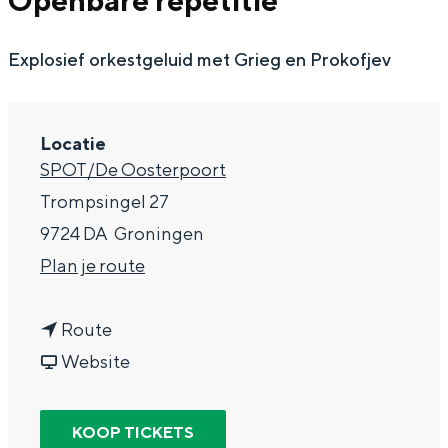
Openbare repetitie
g
Wat ga jij doen?
e
Explosief orkestgeluid met Grieg en Prokofjev
Zomerwandelingen in Groningen
Zwemplekken
Locatie
DIT IS GRONINGEN
SPOT/De Oosterpoort
Trompsingel 27
9724 DA
Groningen
n
Plan je route
a
n
a
Route
a
v
r
Website
a
a
N
Top 10
bezienswaardigheden
r
n
o
KOOP TICKETS