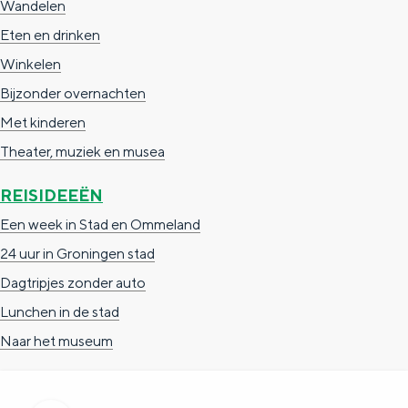
Wandelen
a
n
Eten en drinken
a
S
Winkelen
l
e
Bijzonder overnachten
:
i
Met kinderen
N
t
Theater, muziek en musea
e
e
d
REISIDEEËN
e
Een week in Stad en Ommeland
r
24 uur in Groningen stad
l
Dagtripjes zonder auto
a
Lunchen in de stad
n
Naar het museum
d
s