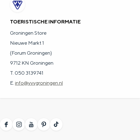
TOERISTISCHE INFORMATIE
Groningen Store
Nieuwe Markt 1
(Forum Groningen)
9712 KN Groningen
T. 050 3139741
E.
info@vvvgroningen.nl
F
I
Y
P
T
a
n
o
i
i