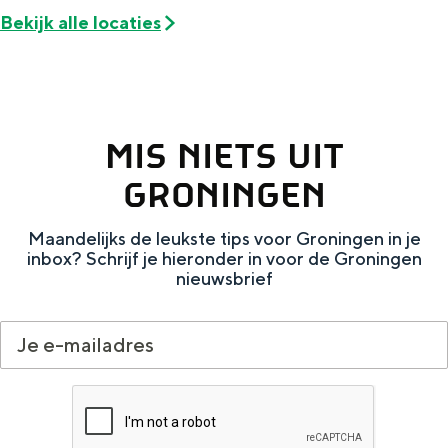
De rijkdom van Groningen is haar
Bekijk alle locaties
veranderlijke landschap. Binen een mum
van tijd sta je vanuit de stad aan de
Waddenzee, midden in het groen of bij
een schattig wierdedorp.
Lunchen in de stad
MIS NIETS UIT
Naar het museum
GRONINGEN
Maandelijks de leukste tips voor Groningen in je
S
n
nl
inbox? Schrijf je hieronder in voor de Groningen
e
l
Nederlands
nieuwsbrief
l
G
G
English
en
Deutsch
de
e
o
e
c
t
h
t
o
e
e
t
n