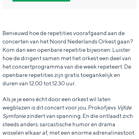
N
N
o
In Groningen ligt het allemaal opvallend
o
o
r
dicht bij elkaar. De levendigheid van de
stad, de stilte van een hofje, de
o
o
d
weidsheid van het ommeland en de
r
r
N
Benieuwd hoe de repetities voorafgaand aan de
sporen van een eeuwenoud verleden.
concerten van het Noord Nederlands Orkest gaan?
d
d
e
Stad
Kom dan een openbare repetitie bijwonen. Luister
N
N
d
Provincie
hoe de dirigent samen met het orkest een deel van
e
e
e
het concertprogramma van die week repeteert. De
Waddenkust
d
d
r
openbare repetities zijn gratis toegankelijk en
Natuurgebieden
e
e
l
duren van 12.00 tot 12.30 uur.
r
r
a
WAT TE DOEN
Als je je eens écht door een orkest wil laten
l
l
n
wegblazen is dit concert voor jou. Prokofjevs
Vijfde
a
a
d
Symfonie
zindert van spanning. En die ontlaadt zich
n
n
s
steeds anders: sarcastische humor en drama
d
d
O
wisselen elkaar af, met een enorme adrenalinestoot