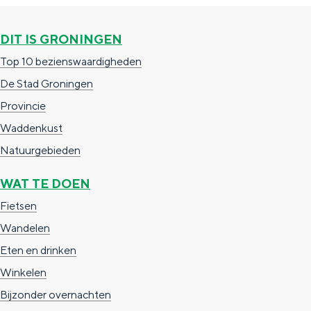
c
t
h
DIT IS GRONINGEN
t
o
e
Top 10 bezienswaardigheden
e
t
n
De Stad Groningen
e
h
S
Provincie
r
e
i
Waddenkust
t
E
e
Natuurgebieden
a
n
z
a
g
u
WAT TE DOEN
l
l
r
Fietsen
H
i
d
Wandelen
u
s
e
Eten en drinken
i
h
u
Winkelen
d
p
t
Bijzonder overnachten
i
a
s