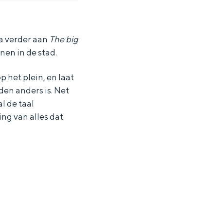
a verder aan
The big
nen in de stad.
 het plein, en laat
den anders is. Net
l de taal
ing van alles dat
ten in een iglo van stro: Groningen biedt voor ieder wat wils.