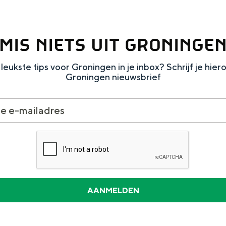
MIS NIETS UIT GRONINGE
leukste tips voor Groningen in je inbox? Schrijf je hier
Dagtripjes zonder auto
Groningen nieuwsbrief
veranderlijke landschap. Binen een mum van tijd sta je vanuit de stad 