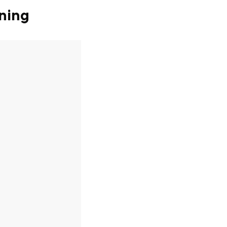
ning
en
n hofje, de weidsheid van het ommeland en de sporen van een