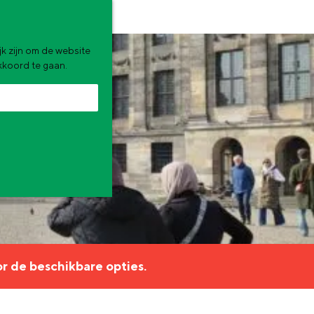
k zijn om de website
akkoord te gaan.
zomervakantie. Wat ga jij doen?
r de beschikbare opties.