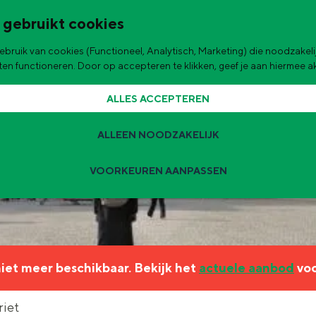
 gebruikt cookies
bruik van cookies (Functioneel, Analytisch, Marketing) die noodzakelij
de stad
aten functioneren. Door op accepteren te klikken, geef je aan hiermee 
ALLES ACCEPTEREN
ALLEEN NOODZAKELIJK
VOORKEUREN AANPASSEN
Zomervakantie tips
 zijn de leukste uitjes voor kinderen in Stad en Ommeland voor deze 
 niet meer beschikbaar. Bekijk het
actuele aanbod
voo
ingen
t
riet