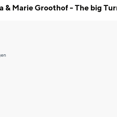
 & Marie Groothof - The big Tur
gen
Top 10 bezienswaardighed
allend dicht bij elkaar. De levendigheid van de stad, de stilte van ee