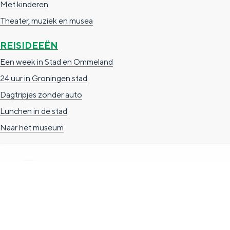
Met kinderen
g
g
c
Theater, muziek en musea
e
e
h
REISIDEEËN
t
e
Een week in Stad en Ommeland
a
n
24 uur in Groningen stad
a
S
Dagtripjes zonder auto
l
e
Lunchen in de stad
:
i
Naar het museum
N
t
e
e
d
e
r
TOERISTISCHE INFORMATIE
l
Groningen Store
a