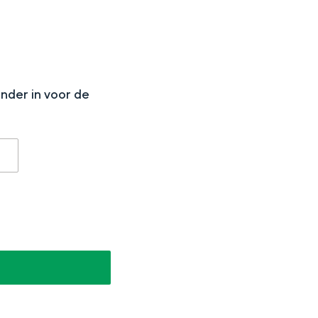
N
onder in voor de
aan de Waddenzee, midden in het groen of bij een schattig