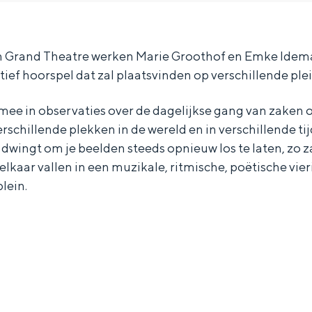
 in Grand Theatre werken Marie Groothof en Emke Idem
ctief hoorspel dat zal plaatsvinden op verschillende plei
ee in observaties over de dagelijkse gang van zaken op
erschillende plekken in de wereld en in verschillende tij
 dwingt om je beelden steeds opnieuw los te laten, zo za
 elkaar vallen in een muzikale, ritmische, poëtische vier
lein.
Bijzonder overnachten
. Van slapen in een voormalige graanzolder van een molen tot overnach