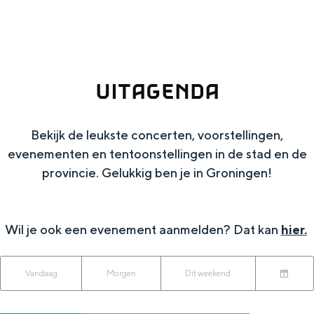
g
Wat ga jij doen?
e
Zomerwandelingen in Groningen
Zwemplekken
UITAGENDA
DIT IS GRONINGEN
Bekijk de leukste concerten, voorstellingen,
evenementen en tentoonstellingen in de stad en de
provincie. Gelukkig ben je in Groningen!
Wil je ook een evenement aanmelden? Dat kan
hier.
W
W
S
Vandaag
Morgen
Dit weekend
Top 10
K
a
o
a
bezienswaardigheden
i
n
r