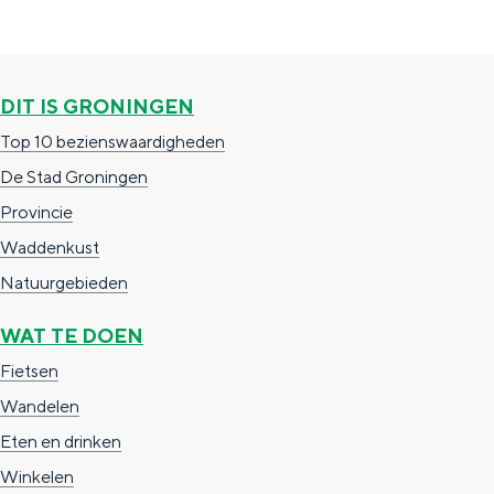
g
e
i
i
p
j
n
a
k
DIT IS GRONINGEN
a
g
Top 10 bezienswaardigheden
i
De Stad Groningen
n
Provincie
a
Waddenkust
Natuurgebieden
WAT TE DOEN
Fietsen
Wandelen
Eten en drinken
Winkelen