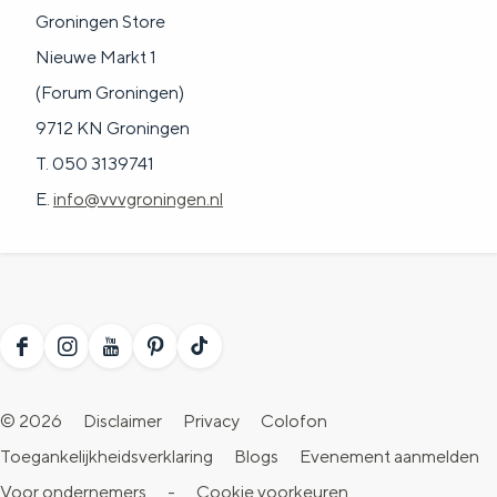
Groningen Store
Nieuwe Markt 1
(Forum Groningen)
9712 KN Groningen
T. 050 3139741
E.
info@vvvgroningen.nl
F
I
Y
P
T
a
n
o
i
i
© 2026
Disclaimer
Privacy
Colofon
c
s
u
n
k
Toegankelijkheidsverklaring
Blogs
Evenement aanmelden
e
t
T
t
T
Voor ondernemers
-
Cookie voorkeuren