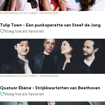
B
e
r
s
DONDERDAG 8 OKTOBER , GRONINGEN
e
b
Tulip Town - Een punkoperette van Steef de Jong
l
y
T
Voeg toe als favoriet
Voeg toe als favoriet
M
u
a
l
i
i
n
p
C
T
o
o
DONDERDAG 8 OKTOBER , GRONINGEN
u
w
Quatuor Ébène - Strijkkwartetten van Beethoven
r
n
Q
Voeg toe als favoriet
Voeg toe als favoriet
s
-
u
e