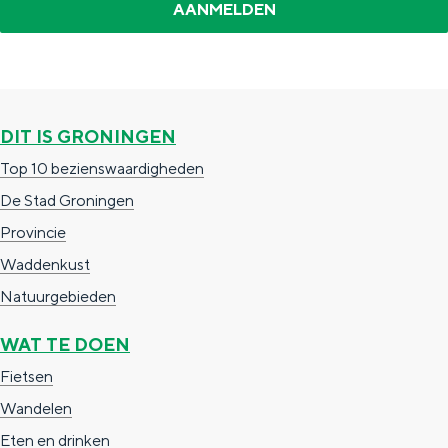
P
a
d
r
d
O
g
e
s
e
T
i
p
m
r
L
n
a
e
i
DIT IS GRONINGEN
u
a
g
e
k
Top 10 bezienswaardigheden
n
i
r
N
De Stad Groningen
c
n
o
Provincie
h
a
m
Waddenkust
b
d
Natuurgebieden
r
e
e
WAT TE DOEN
n
a
Fietsen
&
k
Wandelen
R
Eten en drinken
a