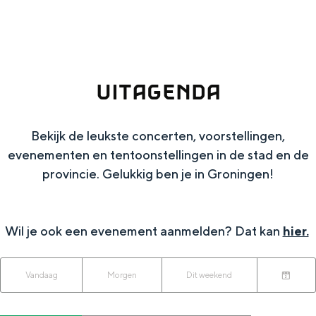
g
Wat ga jij doen?
e
Zomerwandelingen in Groningen
Zwemplekken
UITAGENDA
DIT IS GRONINGEN
Bekijk de leukste concerten, voorstellingen,
evenementen en tentoonstellingen in de stad en de
provincie. Gelukkig ben je in Groningen!
Wil je ook een evenement aanmelden? Dat kan
hier.
W
W
S
Vandaag
Morgen
Dit weekend
Top 10
K
a
o
a
bezienswaardigheden
i
n
r