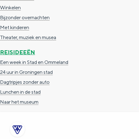
Winkelen
l
Bijzonder overnachten
p
Met kinderen
h
Theater, muziek en musea
M
u
REISIDEEËN
l
Een week in Stad en Ommeland
d
24 uur in Groningen stad
e
Dagtripjes zonder auto
r
Lunchen in de stad
)
Naar het museum