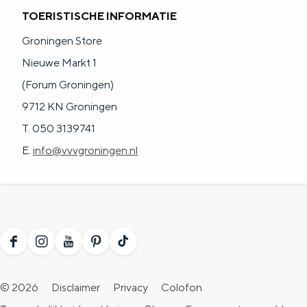
TOERISTISCHE INFORMATIE
Groningen Store
Nieuwe Markt 1
(Forum Groningen)
9712 KN Groningen
T. 050 3139741
E.
info@vvvgroningen.nl
F
I
Y
P
T
a
n
o
i
i
© 2026
Disclaimer
Privacy
Colofon
c
s
u
n
k