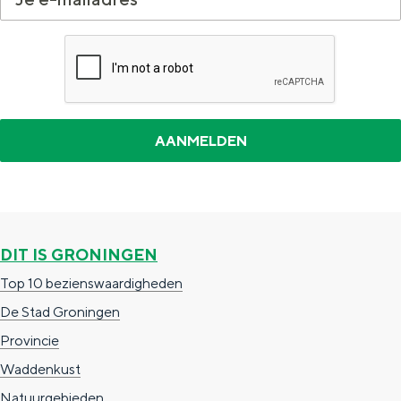
Met kinderen
Theater, muziek en musea
REISIDEEËN
Een week in Stad en Ommeland
Een dag op pad in Groningen stad
DIT IS GRONINGEN
Top 10 bezienswaardigheden
De Stad Groningen
Provincie
Dagtripjes zonder auto
Waddenkust
Natuurgebieden