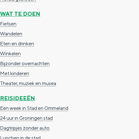
De rijkdom van Groningen is haar
veranderlijke landschap. Binen een mum
WAT TE DOEN
van tijd sta je vanuit de stad aan de
Waddenzee, midden in het groen of bij
Fietsen
een schattig wierdedorp.
Wandelen
Lunchen in de stad
Eten en drinken
Winkelen
Naar het museum
Bijzonder overnachten
Met kinderen
S
n
nl
Theater, muziek en musea
e
l
Nederlands
l
G
G
English
en
Deutsch
de
REISIDEEËN
e
o
e
Een week in Stad en Ommeland
c
t
h
24 uur in Groningen stad
t
o
e
Dagtripjes zonder auto
e
t
n
Lunchen in de stad