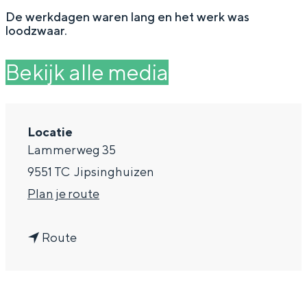
g
Wat ga jij doen?
De werkdagen waren lang en het werk was
loodzwaar.
e
Zomerwandelingen in Groningen
Zwemplekken
Bekijk alle media
DIT IS GRONINGEN
Locatie
Lammerweg 35
9551 TC
Jipsinghuizen
n
Plan je route
a
n
a
Route
a
r
Top 10
a
L
bezienswaardigheden
r
U