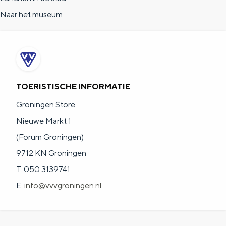
e
h
S
Naar het museum
r
e
i
t
E
e
a
n
z
a
g
u
TOERISTISCHE INFORMATIE
l
l
r
H
i
d
Groningen Store
u
s
e
Nieuwe Markt 1
i
h
u
(Forum Groningen)
d
p
t
9712 KN Groningen
i
a
s
T. 050 3139741
g
g
c
E.
info@vvvgroningen.nl
e
e
h
t
e