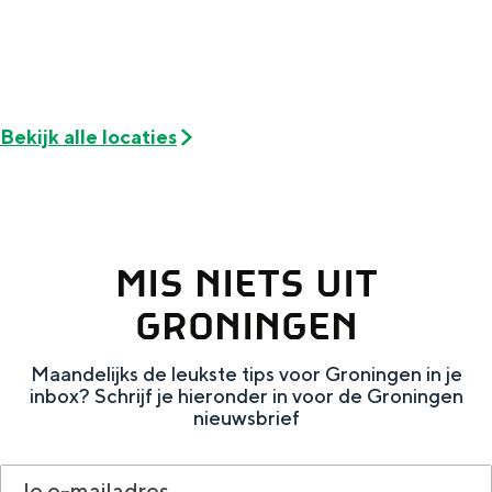
n
6
t
6
Bijzonder overnachten
Bekijk alle locaties
Overnachten was nog nooit zo leuk. Van
slapen in een voormalige graanzolder
van een molen tot overnachten in een
iglo van stro: Groningen biedt voor ieder
wat wils.
MIS NIETS UIT
Fietsen
GRONINGEN
Wandelen
Maandelijks de leukste tips voor Groningen in je
Eten & drinken
inbox? Schrijf je hieronder in voor de Groningen
nieuwsbrief
Winkelen
Overnachten