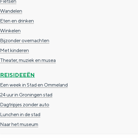
Fietsen
g
g
c
Wandelen
e
e
h
Eten en drinken
t
e
Winkelen
a
n
Bijzonder overnachten
a
S
Met kinderen
l
e
Theater, muziek en musea
:
i
REISIDEEËN
N
t
Een week in Stad en Ommeland
e
e
24 uur in Groningen stad
d
Dagtripjes zonder auto
e
Lunchen in de stad
r
Naar het museum
l
a