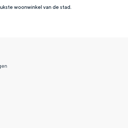
eukste woonwinkel van de stad.
gen
Top 10 bezienswaardighed
allend dicht bij elkaar. De levendigheid van de stad, de stilte van ee