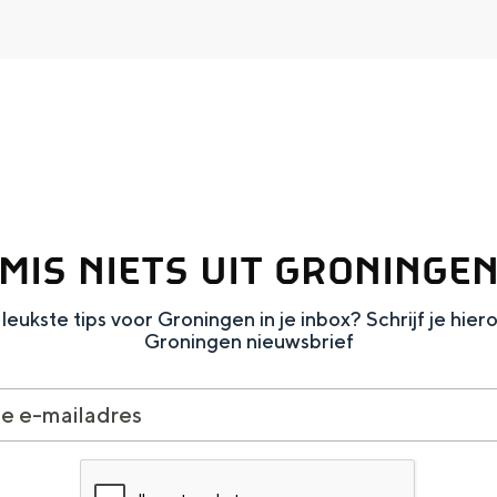
Dagtripjes zonder auto
veranderlijke landschap. Binen een mum van tijd sta je vanuit de stad 
MIS NIETS UIT GRONINGE
leukste tips voor Groningen in je inbox? Schrijf je hier
Groningen nieuwsbrief