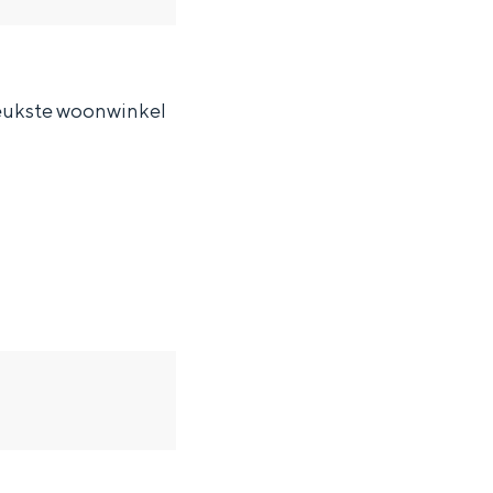
leukste woonwinkel
ten in een iglo van stro: Groningen biedt voor ieder wat wils.