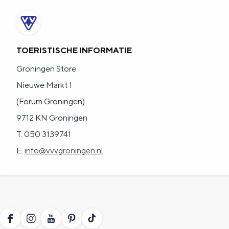
n
d
s
TOERISTISCHE INFORMATIE
Groningen Store
Nieuwe Markt 1
(Forum Groningen)
9712 KN Groningen
T. 050 3139741
E.
info@vvvgroningen.nl
F
I
Y
P
T