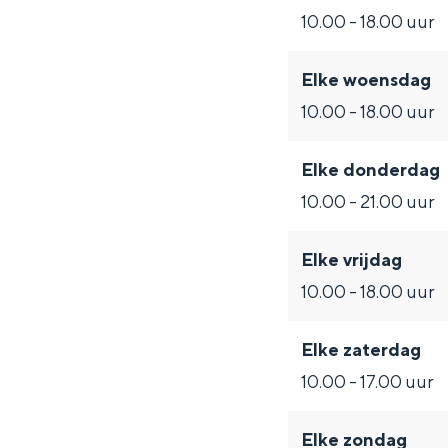
Fietsen
10.00 - 18.00 uur
Wandelen
Eten & drinken
Elke woensdag
10.00 - 18.00 uur
Winkelen
Overnachten
Elke donderdag
Met kinderen
10.00 - 21.00 uur
Theater, muziek en musea
Elke vrijdag
REISIDEEËN
10.00 - 18.00 uur
Een week in Stad en Ommel
Een dag op pad in Groninge
Elke zaterdag
10.00 - 17.00 uur
Elke zondag