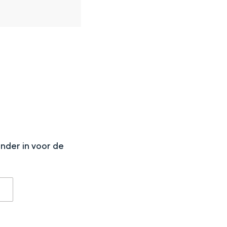
aan de Waddenzee, midden in het groen of bij een schattig
N
onder in voor de