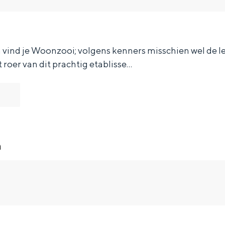
n vind je Woonzooi; volgens kenners misschien wel de 
 roer van dit prachtig etablisse…
n
Bijzonder overnachten
. Van slapen in een voormalige graanzolder van een molen tot overnach