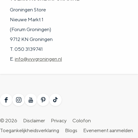
Groningen Store
Nieuwe Markt 1
(Forum Groningen)
9712 KN Groningen
T. 050 3139741
E.
info@vvvgroningen.nl
F
I
Y
P
T
a
n
o
i
i
© 2026
Disclaimer
Privacy
Colofon
c
s
u
n
k
Toegankelijkheidsverklaring
Blogs
Evenement aanmelden
e
t
T
t
T