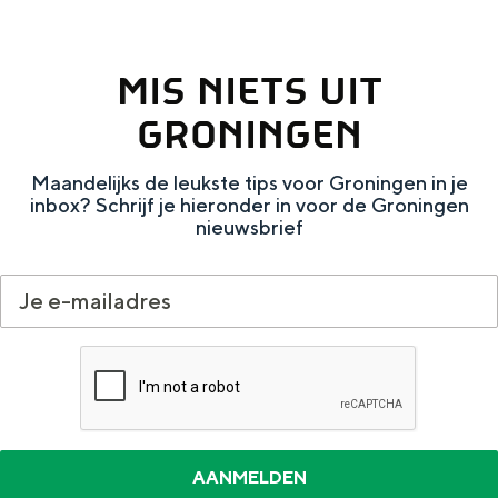
e
h
S
r
e
i
MIS NIETS UIT
t
E
e
GRONINGEN
a
n
z
a
g
u
Maandelijks de leukste tips voor Groningen in je
l
l
r
inbox? Schrijf je hieronder in voor de Groningen
nieuwsbrief
H
i
d
u
s
e
i
h
u
d
p
t
i
a
s
g
g
c
e
e
h
t
e