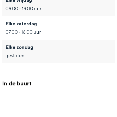
Elke vrijdag
Met kinderen
08.00 - 18.00 uur
Theater, muziek en musea
Elke zaterdag
REISIDEEËN
07.00 - 16.00 uur
Een week in Stad en Ommeland
Een dag op pad in Groningen stad
Elke zondag
gesloten
In de buurt
Dagtripjes zonder auto