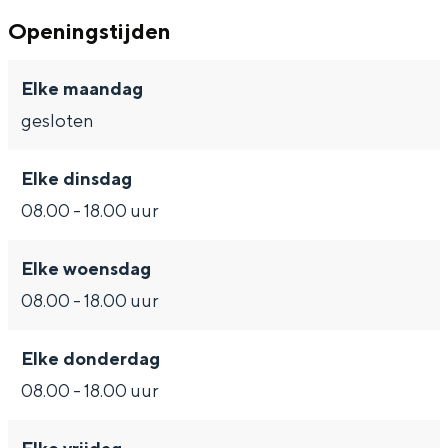
i
i
d
Openingstijden
n
n
s
d
d
Elke maandag
s
s
Bijzonder overnachten
gesloten
Overnachten was nog nooit zo leuk. Van
slapen in een voormalige graanzolder
Elke dinsdag
van een molen tot overnachten in een
08.00 - 18.00 uur
iglo van stro: Groningen biedt voor ieder
wat wils.
Elke woensdag
Fietsen
08.00 - 18.00 uur
Wandelen
Eten & drinken
Elke donderdag
Winkelen
08.00 - 18.00 uur
Overnachten