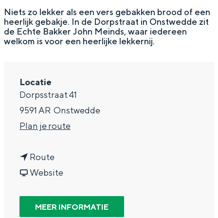
g
Wat ga jij doen?
Niets zo lekker als een vers gebakken brood of een
heerlijk gebakje. In de Dorpstraat in Onstwedde zit
e
Zomerwandelingen in Groningen
de Echte Bakker John Meinds, waar iedereen
welkom is voor een heerlijke lekkernij.
Zwemplekken
DIT IS GRONINGEN
Locatie
Dorpsstraat 41
9591 AR
Onstwedde
n
Plan je route
a
n
a
Route
a
v
r
Website
a
a
B
Top 10
r
n
a
bezienswaardigheden
MEER INFORMATIE