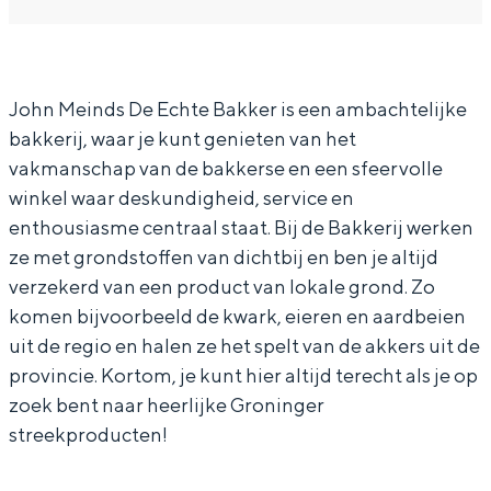
B
B
k
In Groningen ligt het allemaal opvallend
a
a
k
dicht bij elkaar. De levendigheid van de
stad, de stilte van een hofje, de
k
k
e
weidsheid van het ommeland en de
k
k
r
John Meinds De Echte Bakker is een ambachtelijke
sporen van een eeuwenoud verleden.
bakkerij, waar je kunt genieten van het
e
e
i
Stad
vakmanschap van de bakkerse en een sfeervolle
r
r
j
winkel waar deskundigheid, service en
Provincie
i
i
J
enthousiasme centraal staat. Bij de Bakkerij werken
Waddenkust
j
j
o
ze met grondstoffen van dichtbij en ben je altijd
Natuurgebieden
J
J
h
verzekerd van een product van lokale grond. Zo
komen bijvoorbeeld de kwark, eieren en aardbeien
o
o
n
uit de regio en halen ze het spelt van de akkers uit de
WAT TE DOEN
h
h
M
provincie. Kortom, je kunt hier altijd terecht als je op
n
n
e
zoek bent naar heerlijke Groninger
M
M
i
streekproducten!
e
e
n