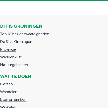
a
n
a
S
l
e
DIT IS GRONINGEN
:
i
Top 10 bezienswaardigheden
N
t
De Stad Groningen
e
e
Provincie
d
Waddenkust
e
Natuurgebieden
r
l
WAT TE DOEN
a
Fietsen
n
Wandelen
d
Eten en drinken
s
Winkelen