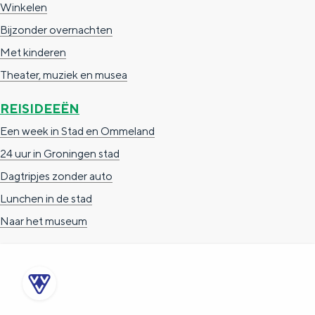
Winkelen
e
h
S
Bijzonder overnachten
r
e
i
Met kinderen
t
E
e
Theater, muziek en musea
a
n
z
a
g
u
REISIDEEËN
l
l
r
Een week in Stad en Ommeland
H
i
d
24 uur in Groningen stad
u
s
e
Dagtripjes zonder auto
i
h
u
Lunchen in de stad
d
p
t
Naar het museum
i
a
s
g
g
c
e
e
h
t
e