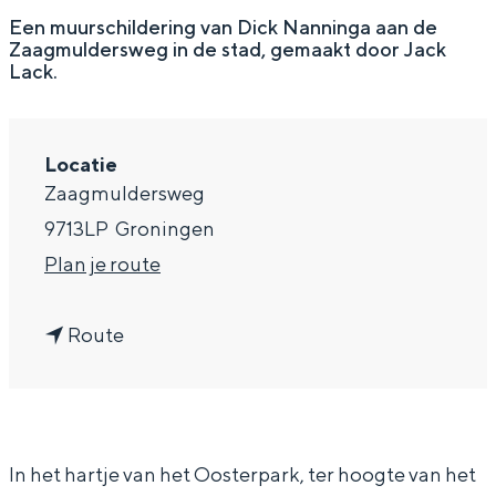
g
Wat ga jij doen?
Een muurschildering van Dick Nanninga aan de
Zaagmuldersweg in de stad, gemaakt door Jack
e
Zomerwandelingen in Groningen
Lack.
Zwemplekken
Locatie
DIT IS GRONINGEN
Zaagmuldersweg
9713LP
Groningen
n
Plan je route
a
n
a
Route
a
r
a
M
r
u
Top 10
bezienswaardigheden
In het hartje van het Oosterpark, ter hoogte van het
M
u