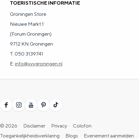
TOERISTISCHE INFORMATIE
a
n
a
Groningen Store
S
l
Nieuwe Markt 1
e
:
(Forum Groningen)
i
N
9712 KN Groningen
t
e
T. 050 3139741
e
d
E.
info@vvvgroningen.nl
e
r
l
a
F
I
Y
P
T
n
a
n
o
i
i
d
© 2026
Disclaimer
Privacy
Colofon
c
s
u
n
k
s
Toegankelijkheidsverklaring
Blogs
Evenement aanmelden