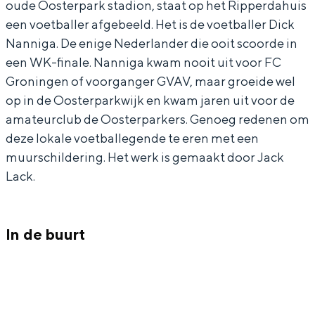
oude Oosterpark stadion, staat op het Ripperdahuis
u
r
In Groningen ligt het allemaal opvallend
een voetballer afgebeeld. Het is de voetballer Dick
dicht bij elkaar. De levendigheid van de
u
s
Nanniga. De enige Nederlander die ooit scoorde in
stad, de stilte van een hofje, de
r
c
weidsheid van het ommeland en de
een WK-finale. Nanniga kwam nooit uit voor FC
sporen van een eeuwenoud verleden.
s
h
Groningen of voorganger GVAV, maar groeide wel
c
i
op in de Oosterparkwijk en kwam jaren uit voor de
Stad
amateurclub de Oosterparkers. Genoeg redenen om
h
l
Provincie
deze lokale voetballegende te eren met een
i
d
Waddenkust
muurschildering. Het werk is gemaakt door Jack
l
e
Lack.
Natuurgebieden
d
r
e
i
WAT TE DOEN
In de buurt
r
n
i
g
n
D
g
i