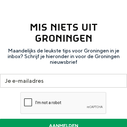
Met kinderen
Theater, muziek en musea
MIS NIETS UIT
REISIDEEËN
GRONINGEN
Een week in Stad en Ommeland
Een dag op pad in Groningen stad
Maandelijks de leukste tips voor Groningen in je
inbox? Schrijf je hieronder in voor de Groningen
nieuwsbrief
Dagtripjes zonder auto