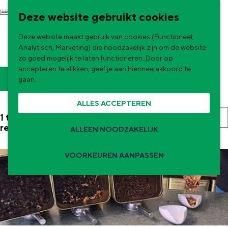
G
NU & NIEUW
Deze website gebruikt cookies
a
Uitagenda
Deze website maakt gebruik van cookies (Functioneel,
n
Nieuwe winkels & horeca in de stad
WINKELEN IN DELFZIJL
Analytisch, Marketing) die noodzakelijk zijn om de website
a
zo goed mogelijk te laten functioneren. Door op
accepteren te klikken, geef je aan hiermee akkoord te
W
a
S
Filter
gaan.
r
o
a
ALLES ACCEPTEREN
d
r
t
S
1 t/m 24 van 27
e
t
resultaten
z
ALLEEN NOODZAKELIJK
o
h
e
r
o
o
e
VOORKEUREN AANPASSEN
t
m
e
r
e
Zomervakantie tips
e
o
k
e
p
De zomervakantie is begonnen! Dit zijn
p
j
r
de leukste uitjes voor kinderen in Stad en
a
:
Ommeland voor deze zomervakantie.