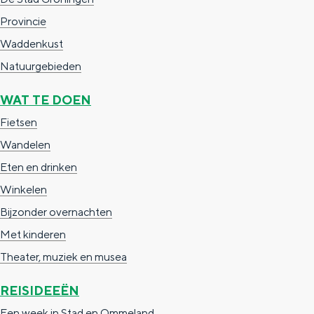
n
Provincie
a
Waddenkust
Natuurgebieden
WAT TE DOEN
Fietsen
Wandelen
Eten en drinken
Winkelen
Bijzonder overnachten
Met kinderen
Theater, muziek en musea
REISIDEEËN
Een week in Stad en Ommeland