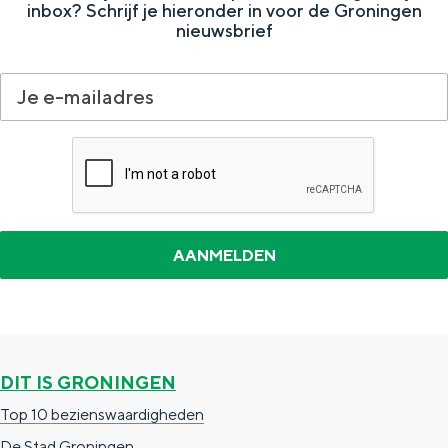
inbox? Schrijf je hieronder in voor de Groningen
e
p
d
a
nieuwsbrief
p
a
e
a
a
g
v
s
g
i
o
h
i
n
l
u
n
a
g
i
a
e
s
n
d
e
p
a
DIT IS GRONINGEN
g
Top 10 bezienswaardigheden
i
De Stad Groningen