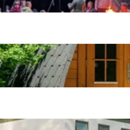
Bijzonder overnachten
. Van slapen in een voormalige graanzolder van een molen tot overnach