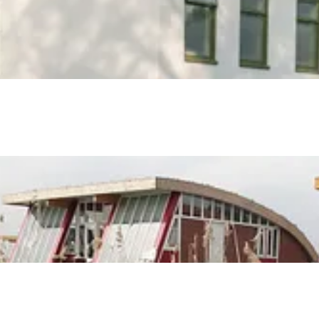
and
n stad