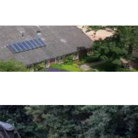
en
n hofje, de weidsheid van het ommeland en de sporen van een