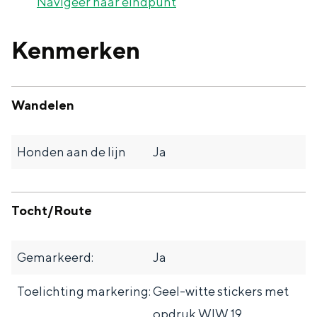
Navigeer naar eindpunt
Met kinderen
Theater, muziek en musea
Kenmerken
REISIDEEËN
Een week in Stad en Ommeland
Wandelen
Een dag op pad in Groningen stad
Honden aan de lijn
Ja
Tocht/Route
Gemarkeerd:
Ja
Toelichting markering:
Geel-witte stickers met
Dagtripjes zonder auto
opdruk WIW 19