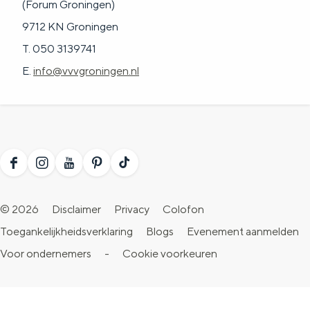
(Forum Groningen)
9712 KN Groningen
T. 050 3139741
E.
info@vvvgroningen.nl
F
I
Y
P
T
a
n
o
i
i
© 2026
Disclaimer
Privacy
Colofon
c
s
u
n
k
Toegankelijkheidsverklaring
Blogs
Evenement aanmelden
e
t
T
t
T
Voor ondernemers
-
Cookie voorkeuren
b
a
u
e
o
o
g
b
r
k
o
r
e
e
V