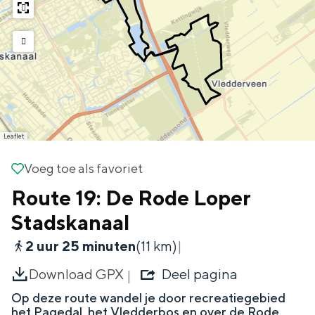
g
r
Wat ga jij doen?
e
e
s
Zomerwandelingen in Groningen
s
Zwemplekken
DIT IS GRONINGEN
Leaflet
Voeg toe als favoriet
Voeg toe als favoriet
Route 19: De Rode Loper
Stadskanaal
2 uur 25 minuten
(11 km)
Download GPX
Deel pagina
Top 10
bezienswaardigheden
Op deze route wandel je door recreatiegebied
het Pagedal, het Vledderbos en over de Rode