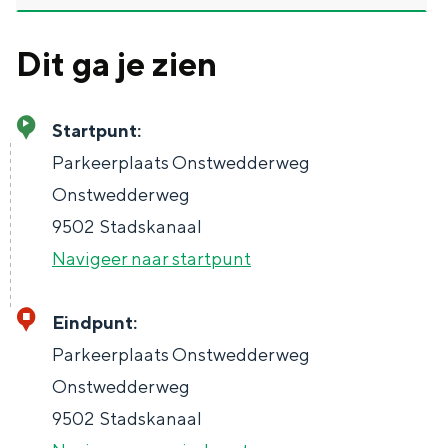
Dit ga je zien
Bijzonder overnachten
Startpunt:
Overnachten was nog nooit zo leuk. Van
Parkeerplaats Onstwedderweg
slapen in een voormalige graanzolder
Onstwedderweg
van een molen tot overnachten in een
iglo van stro: Groningen biedt voor ieder
9502
Stadskanaal
wat wils.
Navigeer naar startpunt
Fietsen
Wandelen
Eindpunt:
Eten & drinken
Parkeerplaats Onstwedderweg
Winkelen
Onstwedderweg
9502
Stadskanaal
Overnachten