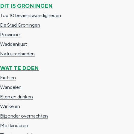
a
n
DIT IS GRONINGEN
a
S
Top 10 bezienswaardigheden
l
e
De Stad Groningen
:
i
Provincie
N
t
Waddenkust
e
e
Natuurgebieden
d
WAT TE DOEN
e
Fietsen
r
Wandelen
l
Eten en drinken
a
Winkelen
n
Bijzonder overnachten
d
Met kinderen
s