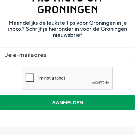
e
h
S
GRONINGEN
r
e
i
Maandelijks de leukste tips voor Groningen in je
t
E
e
inbox? Schrijf je hieronder in voor de Groningen
a
n
z
nieuwsbrief
a
g
u
l
l
r
H
i
d
u
s
e
i
h
u
d
p
t
i
a
s
g
g
c
e
e
h
t
e