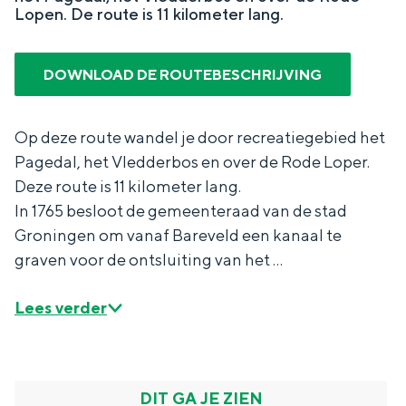
Lopen. De route is 11 kilometer lang.
In Groningen ligt het allemaal opvallend
dicht bij elkaar. De levendigheid van de
stad, de stilte van een hofje, de
DOWNLOAD DE ROUTEBESCHRIJVING
weidsheid van het ommeland en de
sporen van een eeuwenoud verleden.
Stad
Op deze route wandel je door recreatiegebied het
Pagedal, het Vledderbos en over de Rode Loper.
Provincie
Deze route is 11 kilometer lang.
Waddenkust
In 1765 besloot de gemeenteraad van de stad
Natuurgebieden
Groningen om vanaf Bareveld een kanaal te
graven voor de ontsluiting van het …
WAT TE DOEN
Lees verder
DIT GA JE ZIEN