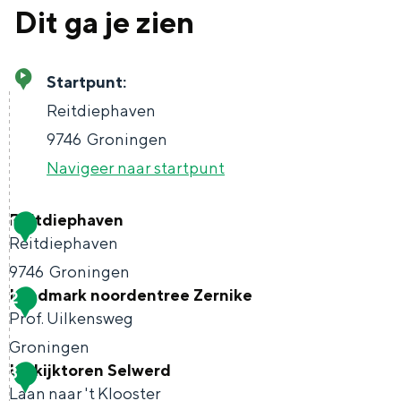
Dit ga je zien
Startpunt:
Bijzonder overnachten
Reitdiephaven
Overnachten was nog nooit zo leuk. Van
9746
Groningen
slapen in een voormalige graanzolder
Navigeer naar startpunt
van een molen tot overnachten in een
iglo van stro: Groningen biedt voor ieder
wat wils.
Reitdiephaven
1
Reitdiephaven
Fietsen
9746
Groningen
Wandelen
Landmark noordentree Zernike
2
R
Eten & drinken
Prof. Uilkensweg
e
Winkelen
Groningen
i
Uitkijktoren Selwerd
3
L
Overnachten
t
Laan naar 't Klooster