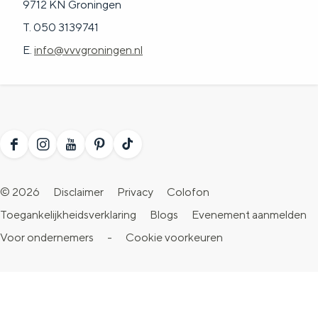
9712 KN Groningen
T. 050 3139741
E.
info@vvvgroningen.nl
F
I
Y
P
T
a
n
o
i
i
© 2026
Disclaimer
Privacy
Colofon
c
s
u
n
k
Toegankelijkheidsverklaring
Blogs
Evenement aanmelden
e
t
T
t
T
Voor ondernemers
-
Cookie voorkeuren
b
a
u
e
o
o
g
b
r
k
o
r
e
e
V
k
a
V
s
i