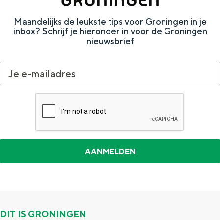
a
n
Maandelijks de leukste tips voor Groningen in je
a
S
inbox? Schrijf je hieronder in voor de Groningen
l
e
nieuwsbrief
:
i
N
t
e
e
d
e
r
l
a
n
d
s
DIT IS GRONINGEN