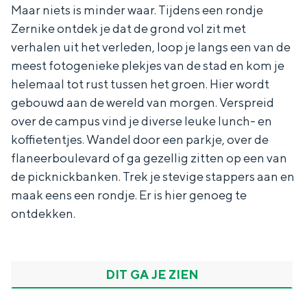
r
i
Maar niets is minder waar. Tijdens een rondje
e
In Groningen ligt het allemaal opvallend
w
k
n
dicht bij elkaar. De levendigheid van de
Zernike ontdek je dat de grond vol zit met
e
e
t
stad, de stilte van een hofje, de
g
verhalen uit het verleden, loop je langs een van de
r
weidsheid van het ommeland en de
u
meest fotogenieke plekjes van de stad en kom je
m
sporen van een eeuwenoud verleden.
helemaal tot rust tussen het groen. Hier wordt
gebouwd aan de wereld van morgen. Verspreid
Stad
over de campus vind je diverse leuke lunch- en
Provincie
koffietentjes. Wandel door een parkje, over de
Waddenkust
flaneerboulevard of ga gezellig zitten op een van
Natuurgebieden
de picknickbanken. Trek je stevige stappers aan en
maak eens een rondje. Er is hier genoeg te
ontdekken.
WAT TE DOEN
DIT GA JE ZIEN