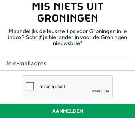
MIS NIETS UIT
a
n
a
S
GRONINGEN
l
e
Maandelijks de leukste tips voor Groningen in je
:
i
inbox? Schrijf je hieronder in voor de Groningen
N
t
nieuwsbrief
e
e
d
e
r
l
a
n
d
s