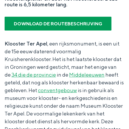
e
route is 6,5 kilometer lang.
In Groningen ligt het allemaal opvallend
r
A
dicht bij elkaar. De levendigheid van de
p
stad, de stilte van een hofje, de
e
DOWNLOAD DE ROUTEBESCHRIJVING
weidsheid van het ommeland en de
l
sporen van een eeuwenoud verleden.
Stad
Klooster Ter Apel
, een rijksmonument, is een uit
de 15e eeuw daterend voormalig
Provincie
Kruisherenklooster. Het is het laatste klooster dat
Waddenkust
in Groningen werd gesticht, maar het enige van
Natuurgebieden
de
34 die de provincie
in de
Middeleeuwen
heeft
geteld, dat nog als klooster herkenbaar bewaard is
gebleven. Het
conventgebouw
is in gebruik als
WAT TE DOEN
museum voor klooster- en kerkgeschiedenis en
religieuze kunst onder de naam Museum Klooster
Ter Apel. De voormalige lekenkerk van het
klooster doet dienst als hervormde kerk. Deze