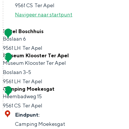
Met kinderen
9561 CS
Ter Apel
Theater, muziek en musea
Navigeer naar startpunt
REISIDEEËN
Hotel Boschhuis
1
Boslaan 6
Een week in Stad en Ommeland
9561 LH
Ter Apel
Een dag op pad in Groningen stad
Museum Klooster Ter Apel
2
H
Museum Klooster Ter Apel
o
Boslaan 3-5
t
9561 LH
Ter Apel
e
Camping Moekesgat
3
M
l
Heembadweg 15
u
B
9561 CS
Ter Apel
s
o
C
Eindpunt:
e
Dagtripjes zonder auto
s
a
Camping Moekesgat
u