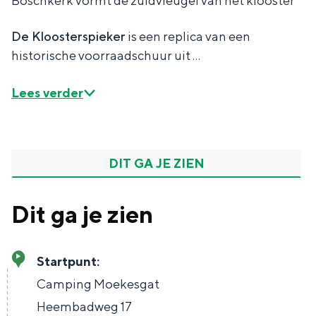
Boschkerk vormt de zuidvleugel van het klooster
De Kloosterspieker
is een replica van een
historische voorraadschuur uit …
Bijzonder overnachten
Lees verder
Overnachten was nog nooit zo leuk. Van
slapen in een voormalige graanzolder
van een molen tot overnachten in een
iglo van stro: Groningen biedt voor ieder
DIT GA JE ZIEN
wat wils.
Fietsen
Dit ga je zien
Wandelen
Eten & drinken
Startpunt:
Winkelen
Camping Moekesgat
Overnachten
Heembadweg 17