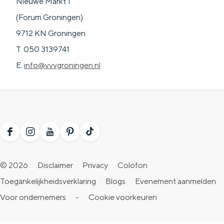
Nieuwe Markt 1
(Forum Groningen)
9712 KN Groningen
T. 050 3139741
E.
info@vvvgroningen.nl
F
I
Y
P
T
a
n
o
i
i
© 2026
Disclaimer
Privacy
Colofon
c
s
u
n
k
Toegankelijkheidsverklaring
Blogs
Evenement aanmelden
e
t
T
t
T
Voor ondernemers
-
Cookie voorkeuren
b
a
u
e
o
o
g
b
r
k