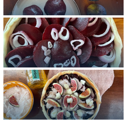
Met kinderen
Theater, muziek en musea
REISIDEEËN
Een week in Stad en Ommeland
Een dag op pad in Groningen stad
Dagtripjes zonder auto