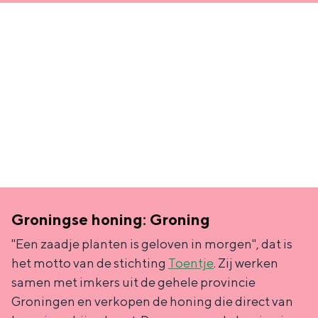
a
n
a
S
l
e
:
i
N
t
e
e
d
e
r
l
Groningse honing: Groning
a
"Een zaadje planten is geloven in morgen", dat is
n
het motto van de stichting
Toentje
. Zij werken
samen met imkers uit de gehele provincie
d
Groningen en verkopen de honing die direct van
s