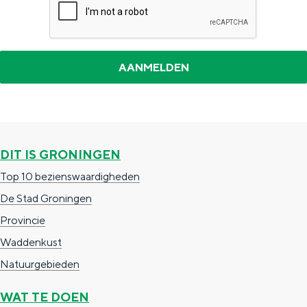
j
e
k
e
u
k
e
DIT IS GRONINGEN
n
Top 10 bezienswaardigheden
De Stad Groningen
Provincie
Waddenkust
Natuurgebieden
WAT TE DOEN