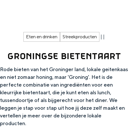
g
Wat ga jij doen?
e
Zomerwandelingen in Groningen
Zwemplekken
|
|
Eten en drinken
Streekproducten
DIT IS GRONINGEN
GRONINGSE BIETENTAART
Rode bieten van het Groninger land, lokale geitenkaas
en niet zomaar honing, maar 'Groning'. Het is de
perfecte combinatie van ingrediënten voor een
kleurrijke bietentaart, die je kunt eten als lunch,
tussendoortje of als bijgerecht voor het diner. We
leggen je stap voor stap uit hoe jij deze zelf maakt en
Top 10
vertellen je meer over de bijzondere lokale
bezienswaardigheden
producten.