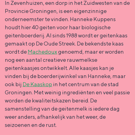
In Zevenhuizen, een dorp in het Zuidwesten van de
e
h
S
Provincie Groningen, is een eigenzinnige
r
e
i
onderneemster te vinden. Hanneke Kuppens
t
E
e
houdt hier 40 geiten voor haar biologische
a
n
z
geitenboerderij. Al sinds 1988 wordt er geitenkaas
a
g
u
gemaakt op De Oude Streek. De bekendste kaas
wordt de
Machedoux
genoemd, maar er worden
l
l
r
nog een aantal creatieve rauwmelkse
H
i
d
geitenkaasjes ontwikkelt. Alle kaasjes kan je
u
s
e
vinden bij de boerderijwinkel van Hanneke, maar
i
h
u
ook bij
De Kaaskop
in het centrum van de stad
d
p
t
Groningen. Met weinig ingrediënten en veel passie
worden de kwaliteitskazen bereid. De
i
a
s
samenstelling van de geitenmelk is iedere dag
g
g
c
weer anders, afhankelijk van het weer, de
e
e
h
seizoenen en de rust.
t
e