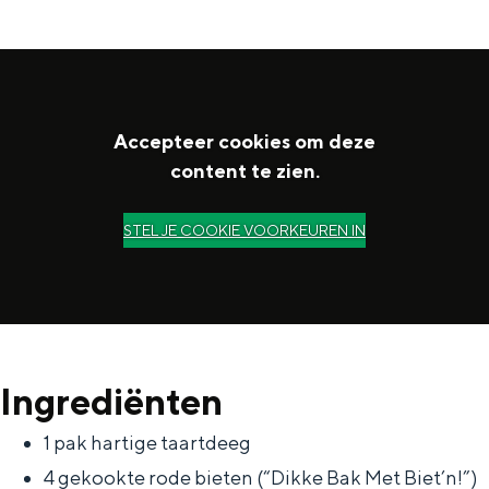
In Groningen ligt het allemaal opvallend
dicht bij elkaar. De levendigheid van de
stad, de stilte van een hofje, de
weidsheid van het ommeland en de
sporen van een eeuwenoud verleden.
Accepteer cookies om deze
Stad
content te zien.
Provincie
STEL JE COOKIE VOORKEUREN IN
Waddenkust
Natuurgebieden
WAT TE DOEN
Ingrediënten
1 pak hartige taartdeeg
4 gekookte rode bieten (“Dikke Bak Met Biet’n!”)