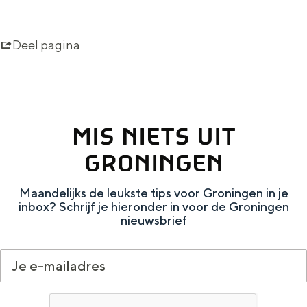
r
d
o
r
Deel pagina
n
i
i
n
n
k
g
e
MIS NIETS UIT
e
n
GRONINGEN
n
v
Maandelijks de leukste tips voor Groningen in je
inbox? Schrijf je hieronder in voor de Groningen
o
nieuwsbrief
o
r
i
n