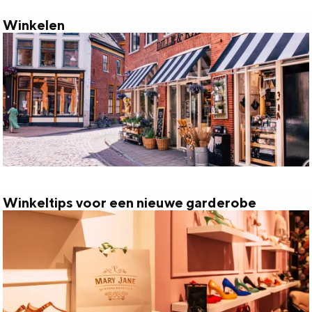
Winkelen
W
i
n
k
e
l
e
n
Winkeltips voor een nieuwe garderobe
W
i
n
k
e