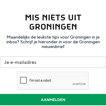
p
e
e
u
MIS NIETS UIT
n
w
GRONINGEN
i
e
n
g
Maandelijks de leukste tips voor Groningen in je
inbox? Schrijf je hieronder in voor de Groningen
G
a
nieuwsbrief
r
r
o
d
n
e
i
r
n
o
g
b
e
e
n