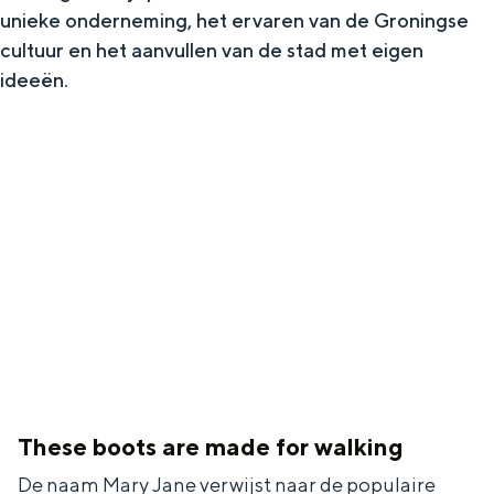
unieke onderneming, het ervaren van de Groningse
In Groningen ligt het allemaal opvallend
dicht bij elkaar. De levendigheid van de
cultuur en het aanvullen van de stad met eigen
stad, de stilte van een hofje, de
ideeën.
weidsheid van het ommeland en de
sporen van een eeuwenoud verleden.
Stad
Provincie
Waddenkust
Natuurgebieden
WAT TE DOEN
These boots are made for walking
De naam Mary Jane verwijst naar de populaire