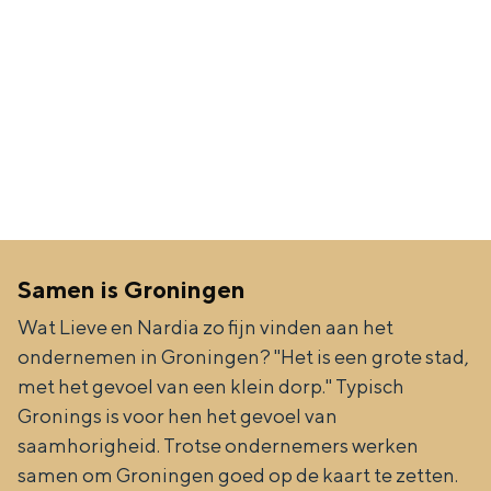
Met kinderen
Theater, muziek en musea
REISIDEEËN
Een week in Stad en Ommeland
Een dag op pad in Groningen stad
Samen is Groningen
Wat Lieve en Nardia zo fijn vinden aan het
ondernemen in Groningen? "Het is een grote stad,
met het gevoel van een klein dorp." Typisch
Gronings is voor hen het gevoel van
saamhorigheid. Trotse ondernemers werken
Dagtripjes zonder auto
samen om Groningen goed op de kaart te zetten.