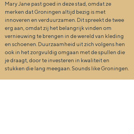
De rijkdom van Groningen is haar
Mary Jane past goed in deze stad, omdat ze
veranderlijke landschap. Binen een mum
merken dat Groningen altijd bezig is met
van tijd sta je vanuit de stad aan de
innoveren en verduurzamen. Dit spreekt de twee
Waddenzee, midden in het groen of bij
erg aan, omdat zij het belangrijk vinden om
een schattig wierdedorp.
vernieuwing te brengen in de wereld van kleding
Lunchen in de stad
en schoenen. Duurzaamheid uit zich volgens hen
Naar het museum
ook in het zorgvuldig omgaan met de spullen die
je draagt, door te investeren in kwaliteit en
stukken die lang meegaan. Sounds like Groningen.
S
n
nl
e
l
Nederlands
l
G
G
English
en
Deutsch
de
e
o
e
c
t
h
t
o
e
e
t
n