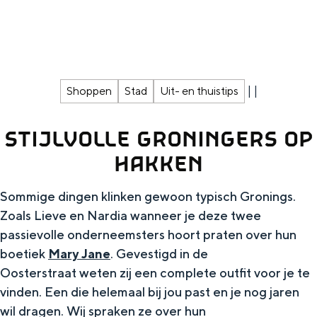
g
Wat ga jij doen?
e
Zomerwandelingen in Groningen
Zwemplekken
|
|
Shoppen
Stad
Uit- en thuistips
DIT IS GRONINGEN
STIJLVOLLE GRONINGERS OP
HAKKEN
Sommige dingen klinken gewoon typisch Gronings.
Zoals Lieve en Nardia wanneer je deze twee
passievolle onderneemsters hoort praten over hun
boetiek
Mary Jane
. Gevestigd in de
Oosterstraat weten zij een complete outfit voor je te
Top 10
vinden. Een die helemaal bij jou past en je nog jaren
bezienswaardigheden
wil dragen. Wij spraken ze over hun