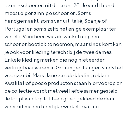
damesschoenen uit de jaren '20. Je vindt hier de
meest eigenzinnige schoenen. Soms
handgemaakt, soms vanuit Italië, Spanje of
Portugal en soms zelfs het enige exemplaar ter
Bijzonder overnachten
wereld. Voorheen was de winkel nog een
schoenenboetiek te noemen, maar sinds kort kan
Overnachten was nog nooit zo leuk. Van
slapen in een voormalige graanzolder
je ook voor kleding terecht bij de twee dames.
van een molen tot overnachten in een
Enkele kledingmerken die nog niet eerder
iglo van stro: Groningen biedt voor ieder
verkrijgbaar waren in Groningen hangen sinds het
wat wils.
voorjaar bij Mary Jane aan de kledingrekken.
Fietsen
Kwalitatief goede producten staan hier voorop en
de collectie wordt met veel liefde samengesteld.
Wandelen
Je loopt van top tot teen goed gekleed de deur
Eten & drinken
weer uit na een heerlijke winkelervaring.
Winkelen
Overnachten