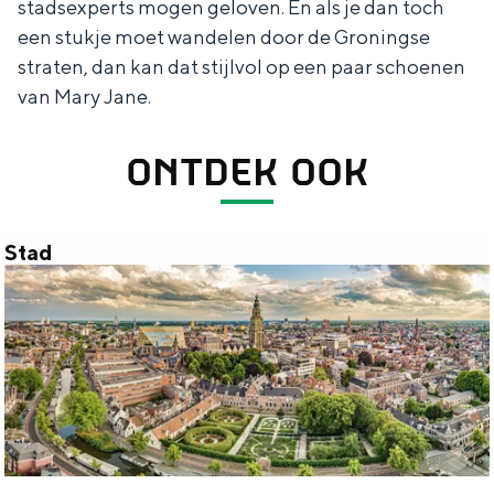
stadsexperts mogen geloven. En als je dan toch
a
n
een stukje moet wandelen door de Groningse
a
S
straten, dan kan dat stijlvol op een paar schoenen
l
e
van Mary Jane.
:
i
N
t
ONTDEK OOK
e
e
d
Stad
e
S
r
t
l
a
a
d
n
d
s