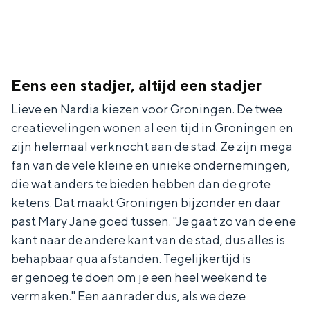
e
h
S
r
e
i
t
E
e
a
n
z
Eens een stadjer, altijd een stadjer
a
g
u
Lieve en Nardia kiezen voor Groningen. De twee
l
l
r
creatievelingen wonen al een tijd in Groningen en
H
i
d
zijn helemaal verknocht aan de stad. Ze zijn mega
u
fan van de vele kleine en unieke ondernemingen,
s
e
die wat anders te bieden hebben dan de grote
i
h
u
ketens. Dat maakt Groningen bijzonder en daar
d
p
t
past Mary Jane goed tussen. "Je gaat zo van de ene
i
a
s
kant naar de andere kant van de stad, dus alles is
g
g
c
behapbaar qua afstanden. Tegelijkertijd is
e
e
h
er genoeg te doen om je een heel weekend te
vermaken." Een aanrader dus, als we deze
t
e