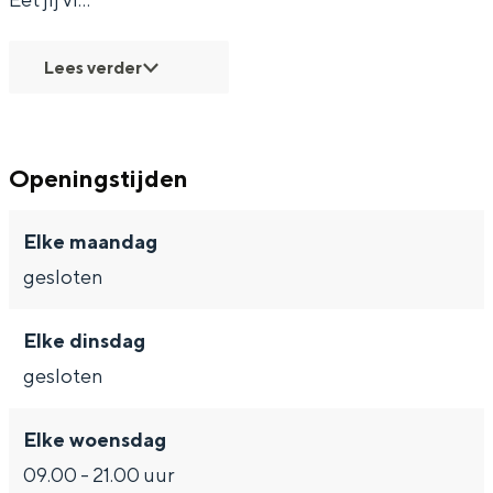
Met kinderen
Theater, muziek en musea
Lees verder
REISIDEEËN
Een week in Stad en Ommeland
Openingstijden
Een dag op pad in Groningen stad
Elke maandag
gesloten
Elke dinsdag
gesloten
Elke woensdag
Dagtripjes zonder auto
09.00 - 21.00 uur