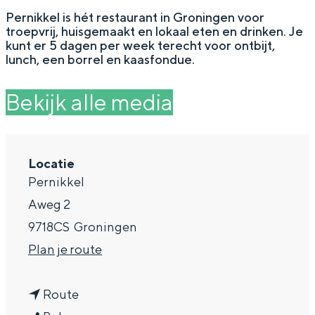
g
Wat ga jij doen?
Pernikkel is hét restaurant in Groningen voor
troepvrij, huisgemaakt en lokaal eten en drinken. Je
e
Zomerwandelingen in Groningen
kunt er 5 dagen per week terecht voor ontbijt,
lunch, een borrel en kaasfondue.
Zwemplekken
Bekijk alle media
DIT IS GRONINGEN
Locatie
Pernikkel
Aweg 2
9718CS
Groningen
n
Plan je route
a
Top 10
n
a
Route
bezienswaardigheden