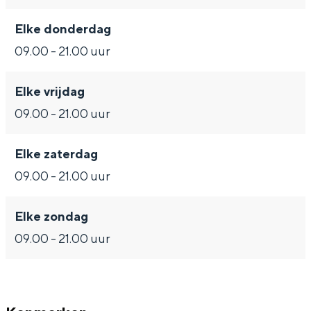
De rijkdom van Groningen is haar
veranderlijke landschap. Binen een mum
Elke donderdag
van tijd sta je vanuit de stad aan de
09.00 - 21.00 uur
Waddenzee, midden in het groen of bij
een schattig wierdedorp.
Elke vrijdag
Lunchen in de stad
09.00 - 21.00 uur
Naar het museum
Elke zaterdag
S
n
nl
09.00 - 21.00 uur
e
l
Nederlands
l
G
G
English
en
Deutsch
de
Elke zondag
e
o
e
09.00 - 21.00 uur
c
t
h
t
o
e
e
t
n