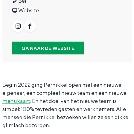
P
a
r
Bel
In Groningen ligt het allemaal opvallend
e
a
v
P
Website
dicht bij elkaar. De levendigheid van de
stad, de stilte van een hofje, de
r
r
a
e
weidsheid van het ommeland en de
n
P
n
r
I
F
sporen van een eeuwenoud verleden.
i
e
P
n
n
a
Stad
k
r
e
i
GA NAAR DE WEBSITE
s
c
Provincie
k
n
r
k
t
e
Waddenkust
e
i
n
k
a
b
Natuurgebieden
l
k
i
e
g
o
Begin 2022 ging Pernikkel open met een nieuwe
k
k
l
r
o
eigenaar, een compleet nieuw team en een nieuwe
WAT TE DOEN
e
k
a
k
menukaart
. En het doel van het nieuwe team is
l
e
m
P
simpel: 100% tevreden gasten en werknemers. Alle
l
P
e
mensen die Pernikkel bezoeken willen ze een dikke
glimlach bezorgen.
e
r