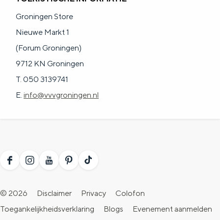
Groningen Store
Nieuwe Markt 1
(Forum Groningen)
9712 KN Groningen
T. 050 3139741
E.
info@vvvgroningen.nl
F
I
Y
P
T
a
n
o
i
i
© 2026
Disclaimer
Privacy
Colofon
c
s
u
n
k
Toegankelijkheidsverklaring
Blogs
Evenement aanmelden
e
t
T
t
T