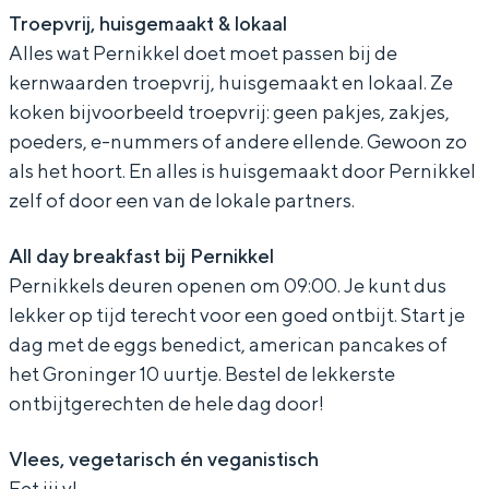
r
n
Troepvrij, huisgemaakt & lokaal
n
i
Alles wat Pernikkel doet moet passen bij de
i
k
kernwaarden troepvrij, huisgemaakt en lokaal. Ze
k
k
koken bijvoorbeeld troepvrij: geen pakjes, zakjes,
Bijzonder overnachten
poeders, e-nummers of andere ellende. Gewoon zo
k
e
Overnachten was nog nooit zo leuk. Van
als het hoort. En alles is huisgemaakt door Pernikkel
e
l
slapen in een voormalige graanzolder
zelf of door een van de lokale partners.
l
van een molen tot overnachten in een
iglo van stro: Groningen biedt voor ieder
All day breakfast bij Pernikkel
wat wils.
Pernikkels deuren openen om 09:00. Je kunt dus
Fietsen
lekker op tijd terecht voor een goed ontbijt. Start je
dag met de eggs benedict, american pancakes of
Wandelen
het Groninger 10 uurtje. Bestel de lekkerste
Eten & drinken
ontbijtgerechten de hele dag door!
Winkelen
Overnachten
Vlees, vegetarisch én veganistisch
Eet jij vl…