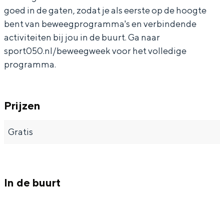
Met kinderen
v
k
k
o
goed in de gaten, zodat je als eerste op de hoogte
Theater, muziek en musea
o
v
v
r
bent van beweegprogramma's en verbindende
activiteiten bij jou in de buurt. Ga naar
o
o
o
O
sport050.nl/beweegweek voor het volledige
REISIDEEËN
r
o
o
u
programma.
Een week in Stad en Ommeland
O
r
r
d
Een dag op pad in Groningen stad
u
O
O
e
d
u
u
r
Prijzen
e
d
d
e
Gratis
r
e
e
n
e
r
r
n
e
e
In de buurt
n
n
Dagtripjes zonder auto