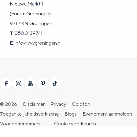
Nieuwe Markt 1
(Forum Groningen)
9712 KN Groningen
T. 050 3139741
E.
info@vvvgroningen.nl
F
I
Y
P
T
a
n
o
i
i
© 2026
Disclaimer
Privacy
Colofon
c
s
u
n
k
Toegankelijkheidsverklaring
Blogs
Evenement aanmelden
e
t
T
t
T
Voor ondernemers
-
Cookie voorkeuren
b
a
u
e
o
o
g
b
r
k