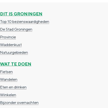
e
h
S
r
e
i
DIT IS GRONINGEN
t
E
e
Top 10 bezienswaardigheden
a
n
z
De Stad Groningen
a
g
u
Provincie
l
l
r
Waddenkust
H
i
d
Natuurgebieden
u
s
e
WAT TE DOEN
i
h
u
Fietsen
d
p
t
Wandelen
i
a
s
Eten en drinken
g
g
c
Winkelen
e
e
h
Bijzonder overnachten
t
e