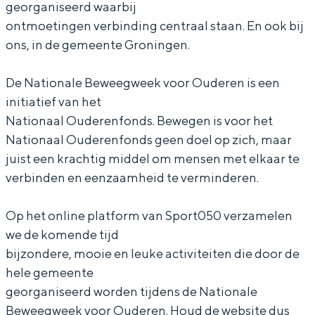
georganiseerd waarbij
n
o
o
l
ontmoetingen verbinding centraal staan. En ook bij
a
n
n
e
ons, in de gemeente Groningen.
l
a
a
B
e
l
l
e
Bijzonder overnachten
De Nationale Beweegweek voor Ouderen is een
B
e
e
w
initiatief van het
Overnachten was nog nooit zo leuk. Van
Nationaal Ouderenfonds. Bewegen is voor het
e
B
B
e
slapen in een voormalige graanzolder
van een molen tot overnachten in een
Nationaal Ouderenfonds geen doel op zich, maar
w
e
e
e
iglo van stro: Groningen biedt voor ieder
juist een krachtig middel om mensen met elkaar te
e
w
w
g
wat wils.
verbinden en eenzaamheid te verminderen.
e
e
e
w
Fietsen
g
e
e
e
Op het online platform van Sport050 verzamelen
Wandelen
w
g
g
e
we de komende tijd
Eten & drinken
bijzondere, mooie en leuke activiteiten die door de
e
w
w
k
Winkelen
hele gemeente
e
e
e
v
georganiseerd worden tijdens de Nationale
Overnachten
k
e
e
o
Beweegweek voor Ouderen. Houd de website dus