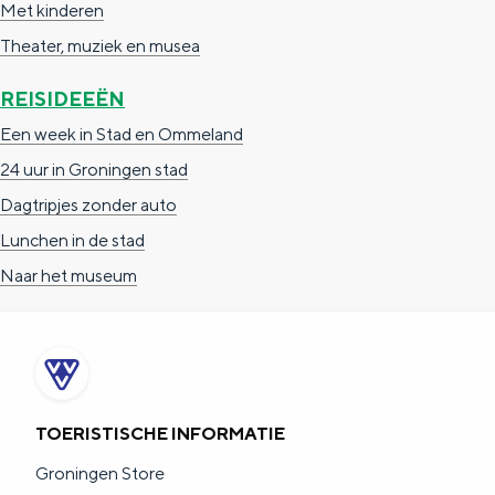
Met kinderen
a
n
Theater, muziek en musea
a
S
l
e
REISIDEEËN
:
i
Een week in Stad en Ommeland
N
t
24 uur in Groningen stad
e
e
Dagtripjes zonder auto
d
Lunchen in de stad
e
Naar het museum
r
l
a
n
TOERISTISCHE INFORMATIE
d
Groningen Store
s