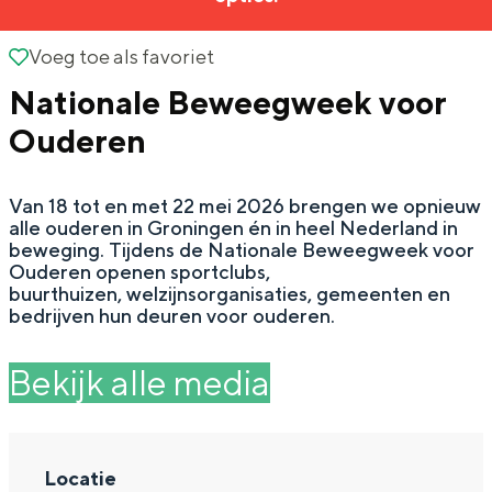
g
Wat ga jij doen?
e
Voeg toe als favoriet
Voeg toe als favoriet
Zomerwandelingen in Groningen
Nationale Beweegweek voor
Zwemplekken
Ouderen
DIT IS GRONINGEN
Van 18 tot en met 22 mei 2026 brengen we opnieuw
alle ouderen in Groningen én in heel Nederland in
beweging. Tijdens de Nationale Beweegweek voor
Ouderen openen sportclubs,
buurthuizen, welzijnsorganisaties, gemeenten en
bedrijven hun deuren voor ouderen.
Bekijk alle media
Top 10
bezienswaardigheden
Locatie