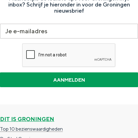
a
inbox? Schrijf je hieronder in voor de Groningen
n
nieuwsbrief
a
S
l
e
:
i
N
t
e
e
d
e
r
l
a
n
DIT IS GRONINGEN
d
Top 10 bezienswaardigheden
s