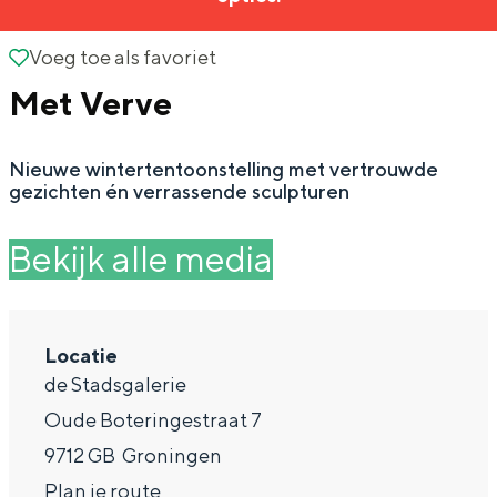
g
Wat ga jij doen?
e
Voeg toe als favoriet
Voeg toe als favoriet
Zomerwandelingen in Groningen
Met Verve
Zwemplekken
Nieuwe wintertentoonstelling met vertrouwde
DIT IS GRONINGEN
gezichten én verrassende sculpturen
Bekijk alle media
Locatie
de Stadsgalerie
Oude Boteringestraat 7
Top 10
9712 GB
Groningen
bezienswaardigheden
n
Plan je route