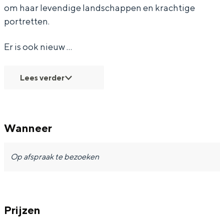
Met kinderen
om haar levendige landschappen en krachtige
Theater, muziek en musea
portretten.
Er is ook nieuw …
REISIDEEËN
Een week in Stad en Ommeland
Lees verder
Een dag op pad in Groningen stad
Wanneer
Op afspraak te bezoeken
Dagtripjes zonder auto
Prijzen