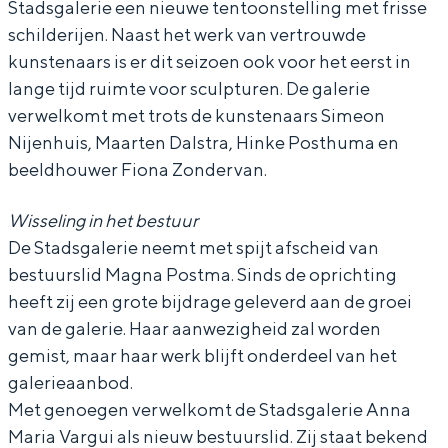
Stadsgalerie een nieuwe tentoonstelling met frisse
e
schilderijen. Naast het werk van vertrouwde
kunstenaars is er dit seizoen ook voor het eerst in
lange tijd ruimte voor sculpturen. De galerie
Bijzonder overnachten
verwelkomt met trots de kunstenaars Simeon
Nijenhuis, Maarten Dalstra, Hinke Posthuma en
Overnachten was nog nooit zo leuk. Van
beeldhouwer Fiona Zondervan.
slapen in een voormalige graanzolder
van een molen tot overnachten in een
iglo van stro: Groningen biedt voor ieder
Wisseling in het bestuur
wat wils.
De Stadsgalerie neemt met spijt afscheid van
bestuurslid Magna Postma. Sinds de oprichting
Fietsen
heeft zij een grote bijdrage geleverd aan de groei
Wandelen
van de galerie. Haar aanwezigheid zal worden
Eten & drinken
gemist, maar haar werk blijft onderdeel van het
galerieaanbod.
Winkelen
Met genoegen verwelkomt de Stadsgalerie Anna
Overnachten
Maria Vargui als nieuw bestuurslid. Zij staat bekend