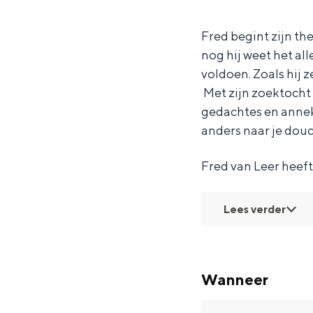
n
d
e
a
Waddenkust
L
v
d
n
Fred begint zijn the
Natuurgebieden
nog hij weet het al
e
a
v
L
voldoen. Zoals hij z
e
n
a
e
WAT TE DOEN
Met zijn zoektocht 
r
L
n
e
gedachtes en anneke
e
L
r
anders naar je dou
e
e
Fred van Leer heeft
r
e
r
Lees verder
Wanneer
Overnachten was nog nooit zo leuk