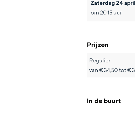
Zaterdag 24 apri
Fietsen
om 20.15 uur
Wandelen
Eten & drinken
Winkelen
Prijzen
Overnachten
Met kinderen
Regulier
Theater, muziek en musea
van € 34,50 tot € 
REISIDEEËN
Een week in Stad en Ommel
In de buurt
Een dag op pad in Groninge