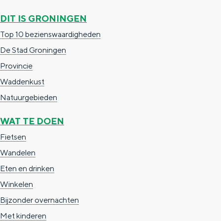
g
g
c
DIT IS GRONINGEN
e
e
h
Top 10 bezienswaardigheden
t
e
De Stad Groningen
a
n
Provincie
a
S
Waddenkust
l
e
Natuurgebieden
:
i
WAT TE DOEN
N
t
Fietsen
e
e
Wandelen
d
Eten en drinken
e
Winkelen
r
Bijzonder overnachten
l
Met kinderen
a