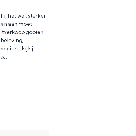
hij het wel, sterker
 man aan moet
 uitverkoop gooien.
 beleving,
 pizza, kijk je
ca.
ten in een iglo van stro: Groningen biedt voor ieder wat wils.