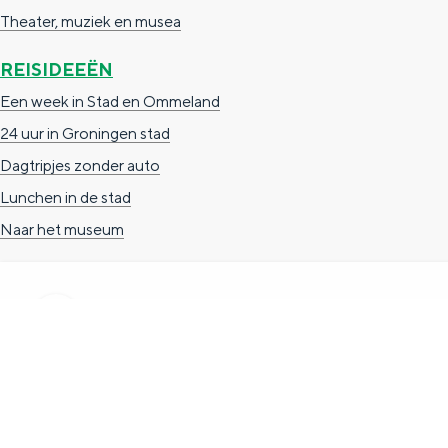
Theater, muziek en musea
n
d
REISIDEEËN
s
Een week in Stad en Ommeland
24 uur in Groningen stad
Dagtripjes zonder auto
Lunchen in de stad
Naar het museum
TOERISTISCHE INFORMATIE
Groningen Store
Nieuwe Markt 1