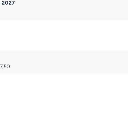
l 2027
37,50
and
n stad