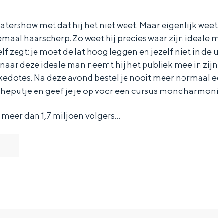
atershow met dat hij het niet weet. Maar eigenlijk weet 
lemaal haarscherp. Zo weet hij precies waar zijn ideale
elf zegt: je moet de lat hoog leggen en jezelf niet in de
naar deze ideale man neemt hij het publiek mee in zijn
dotes. Na deze avond bestel je nooit meer normaal een
cheputje en geef je je op voor een cursus mondharmoni
 meer dan 1,7 miljoen volgers…
Bijzonder overnachten
. Van slapen in een voormalige graanzolder van een molen tot overnach