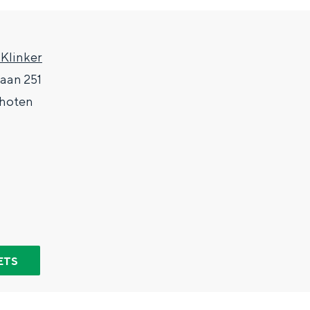
 Klinker
laan 251
hoten
Top 10 bezienswaardighed
allend dicht bij elkaar. De levendigheid van de stad, de stilte van ee
ETS