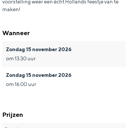
voorstelling weer een écht Hollands feestje van te
maken!
Bijzonder overnachten
Wanneer
Overnachten was nog nooit zo leuk. Van
Zondag 15 november 2026
slapen in een voormalige graanzolder
van een molen tot overnachten in een
om 13.30 uur
iglo van stro: Groningen biedt voor ieder
wat wils.
Zondag 15 november 2026
Fietsen
om 16.00 uur
Wandelen
Eten & drinken
Winkelen
Prijzen
Overnachten