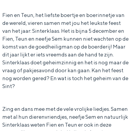
e
n
e
T
In Groningen ligt het allemaal opvallend
dicht bij elkaar. De levendigheid van de
u
&
n
e
Fien en Teun, het liefste boertje en boerinnetje van
stad, de stilte van een hofje, de
de wereld, vieren samen met jou het leukste feest
n
T
&
u
weidsheid van het ommeland en de
van het jaar: Sinterklaas. Het is bijna 5 december en
sporen van een eeuwenoud verleden.
e
T
n
Fien, Teun en neefje Sem kunnen niet wachten op de
u
e
Stad
komst van de goedheiligman op de boerderij! Maar
n
u
Provincie
dit jaar lijkt er iets vreemds aan de hand te zijn.
n
Sinterklaas doet geheimzinnig en het is nog maar de
Waddenkust
vraag of pakjesavond door kan gaan. Kan het feest
Natuurgebieden
nog worden gered? En wat is toch het geheim van de
Sint?
WAT TE DOEN
Zing en dans mee met de vele vrolijke liedjes. Samen
met al hun dierenvriendjes, neefje Sem en natuurlijk
Sinterklaas weten Fien en Teun er ook in deze