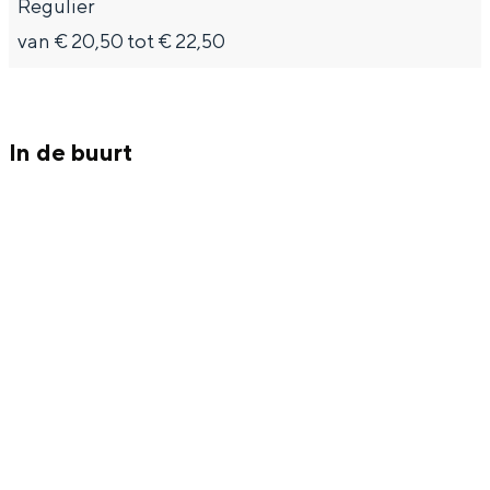
Met kinderen
Regulier
van € 20,50 tot € 22,50
Theater, muziek en musea
REISIDEEËN
In de buurt
Een week in Stad en Ommeland
Een dag op pad in Groningen stad
Dagtripjes zonder auto