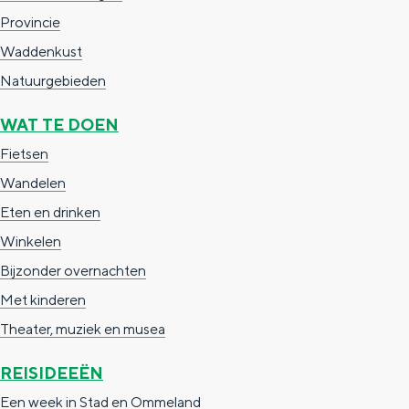
a
n
Provincie
a
S
Waddenkust
l
e
Natuurgebieden
:
i
WAT TE DOEN
N
t
Fietsen
e
e
Wandelen
d
Eten en drinken
e
Winkelen
r
Bijzonder overnachten
l
Met kinderen
a
Theater, muziek en musea
n
d
REISIDEEËN
s
Een week in Stad en Ommeland