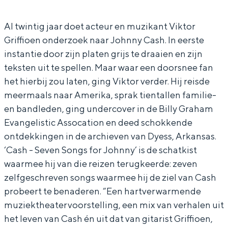
G
t
k
r
In Groningen ligt het allemaal opvallend
dicht bij elkaar. De levendigheid van de
r
o
t
G
Al twintig jaar doet acteur en muzikant Viktor
stad, de stilte van een hofje, de
Griffioen onderzoek naar Johnny Cash. In eerste
i
r
o
r
weidsheid van het ommeland en de
instantie door zijn platen grijs te draaien en zijn
sporen van een eeuwenoud verleden.
ff
G
r
i
teksten uit te spellen. Maar waar een doorsnee fan
i
r
G
ff
Stad
het hierbij zou laten, ging Viktor verder. Hij reisde
o
i
r
i
Provincie
meermaals naar Amerika, sprak tientallen familie-
e
ff
i
o
en bandleden, ging undercover in de Billy Graham
Waddenkust
Evangelistic Assocation en deed schokkende
n
i
ff
e
Natuurgebieden
ontdekkingen in de archieven van Dyess, Arkansas.
o
i
n
‘Cash - Seven Songs for Johnny’ is de schatkist
e
o
WAT TE DOEN
waarmee hij van die reizen terugkeerde: zeven
n
e
zelfgeschreven songs waarmee hij de ziel van Cash
n
probeert te benaderen. “Een hartverwarmende
muziektheatervoorstelling, een mix van verhalen uit
het leven van Cash én uit dat van gitarist Griffioen,