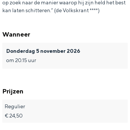
op zoek naar de manier waarop hij zijn held het best
kan laten schitteren.” (de Volkskrant ****)
Bijzonder overnachten
Wanneer
Overnachten was nog nooit zo leuk. Van
Donderdag 5 november 2026
slapen in een voormalige graanzolder
van een molen tot overnachten in een
om 20.15 uur
iglo van stro: Groningen biedt voor ieder
wat wils.
Fietsen
Prijzen
Wandelen
Eten & drinken
Regulier
Winkelen
€ 24,50
Overnachten