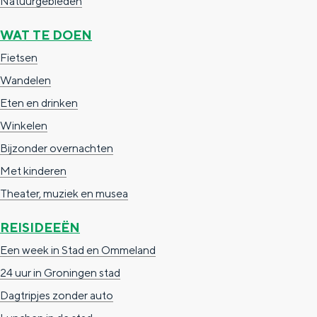
Natuurgebieden
a
n
a
S
WAT TE DOEN
l
e
Fietsen
:
i
Wandelen
N
t
Eten en drinken
e
e
Winkelen
d
Bijzonder overnachten
e
Met kinderen
r
Theater, muziek en musea
l
REISIDEEËN
a
Een week in Stad en Ommeland
n
24 uur in Groningen stad
d
Dagtripjes zonder auto
s