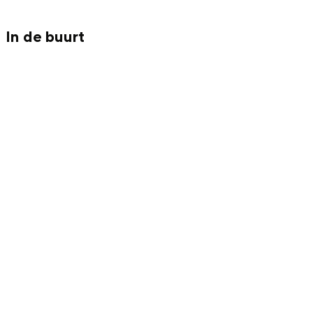
Met kinderen
Theater, muziek en musea
In de buurt
REISIDEEËN
Een week in Stad en Ommeland
Een dag op pad in Groningen stad
Dagtripjes zonder auto