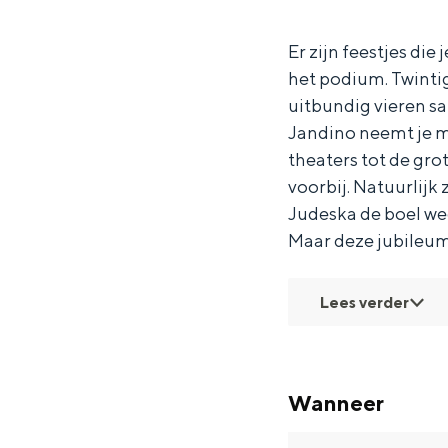
o
d
n
n
Waddenkust
i
d
o
Er zijn feestjes die 
Natuurgebieden
het podium. Twinti
n
i
uitbundig vieren 
o
n
WAT TE DOEN
Jandino neemt je me
o
theaters tot de grot
voorbij. Natuurlijk
Judeska de boel we
Maar deze jubileum
Lees verder
Wanneer
Overnachten was nog nooit zo leuk