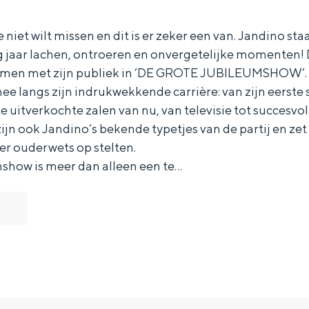
je niet wilt missen en dit is er zeker een van. Jandino sta
g jaar lachen, ontroeren en onvergetelijke momenten! D
samen met zijn publiek in ‘DE GROTE JUBILEUMSHOW’
e langs zijn indrukwekkende carrière: van zijn eerste 
e uitverkochte zalen van nu, van televisie tot succesvoll
 zijn ook Jandino’s bekende typetjes van de partij en ze
er ouderwets op stelten.
show is meer dan alleen een te…
Bijzonder overnachten
. Van slapen in een voormalige graanzolder van een molen tot overnach