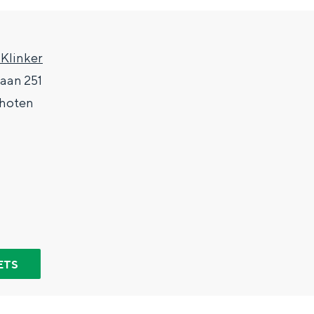
 Klinker
laan 251
hoten
Top 10 bezienswaardighed
allend dicht bij elkaar. De levendigheid van de stad, de stilte van ee
ETS