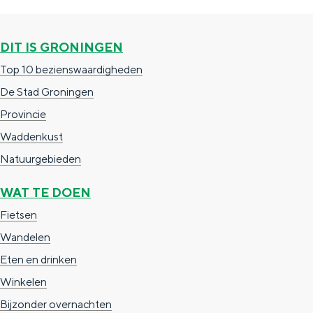
g
g
c
e
e
h
DIT IS GRONINGEN
t
e
Top 10 bezienswaardigheden
a
n
De Stad Groningen
a
S
Provincie
l
e
Waddenkust
:
i
Natuurgebieden
N
t
WAT TE DOEN
e
e
Fietsen
d
Wandelen
e
Eten en drinken
r
Winkelen
l
Bijzonder overnachten
a