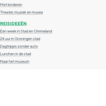
Met kinderen
n
Theater, muziek en musea
d
s
REISIDEEËN
Een week in Stad en Ommeland
24 uur in Groningen stad
Dagtripjes zonder auto
Lunchen in de stad
Naar het museum
TOERISTISCHE INFORMATIE
Groningen Store