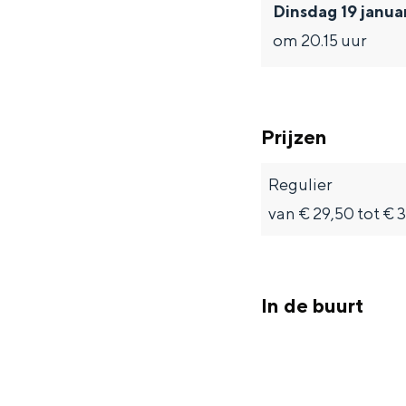
Fietsen
Dinsdag 19 janua
om 20.15 uur
Wandelen
Eten & drinken
Winkelen
Overnachten
Prijzen
Met kinderen
Regulier
Theater, muziek en musea
van € 29,50 tot € 
REISIDEEËN
Een week in Stad en Ommel
In de buurt
Een dag op pad in Groninge