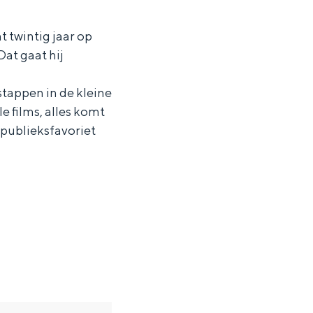
at twintig jaar op
at gaat hij
.
stappen in de kleine
e films, alles komt
t publieksfavoriet
ten in een iglo van stro: Groningen biedt voor ieder wat wils.