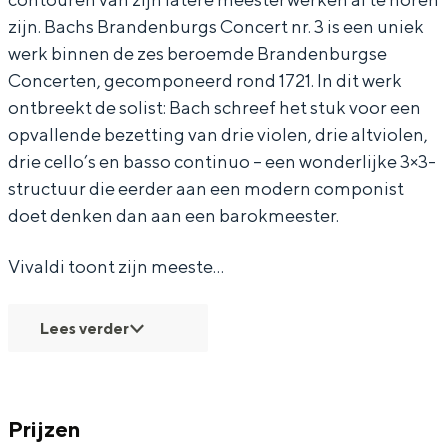
i
i
f
zijn. Bachs Brandenburgs Concert nr. 3 is een uniek
n
n
o
werk binnen de zes beroemde Brandenburgse
f
f
n
Concerten, gecomponeerd rond 1721. In dit werk
o
o
i
ontbreekt de solist: Bach schreef het stuk voor een
Bijzonder overnachten
opvallende bezetting van drie violen, drie altviolen,
n
n
e
Overnachten was nog nooit zo leuk. Van
drie cello’s en basso continuo – een wonderlijke 3×3-
i
i
t
slapen in een voormalige graanzolder
structuur die eerder aan een modern componist
van een molen tot overnachten in een
e
e
t
doet denken dan aan een barokmeester.
iglo van stro: Groningen biedt voor ieder
t
t
a
wat wils.
t
t
-
Vivaldi toont zijn meeste…
Fietsen
a
a
D
Wandelen
-
-
e
Lees verder
Eten & drinken
D
D
v
Winkelen
e
e
i
Overnachten
v
v
e
Prijzen