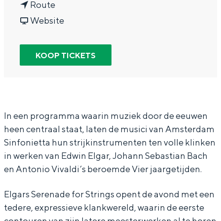
n
a
Route
In Groningen ligt het allemaal opvallend
a
v
r
dicht bij elkaar. De levendigheid van de
Website
stad, de stilte van een hofje, de
a
a
A
weidsheid van het ommeland en de
r
n
m
sporen van een eeuwenoud verleden.
KOOP TICKETS
A
A
s
Stad
m
m
t
Provincie
s
s
e
Waddenkust
t
t
r
In een programma waarin muziek door de eeuwen
Natuurgebieden
heen centraal staat, laten de musici van Amsterdam
e
e
d
Sinfonietta hun strijkinstrumenten ten volle klinken
r
r
a
in werken van Edwin Elgar, Johann Sebastian Bach
WAT TE DOEN
d
d
m
en Antonio Vivaldi’s beroemde Vier jaargetijden.
a
a
S
m
m
i
Elgars Serenade for Strings opent de avond met een
tedere, expressieve klankwereld, waarin de eerste
S
S
n
contouren van zijn latere meesterwerken al te horen