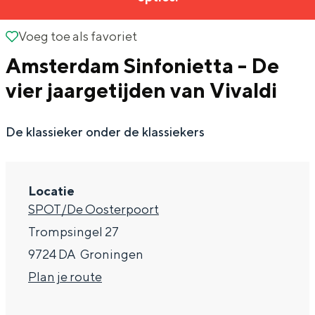
g
Wat ga jij doen?
e
Voeg toe als favoriet
Voeg toe als favoriet
Zomerwandelingen in Groningen
Amsterdam Sinfonietta - De
Zwemplekken
vier jaargetijden van Vivaldi
DIT IS GRONINGEN
De klassieker onder de klassiekers
Locatie
SPOT/De Oosterpoort
Trompsingel 27
9724 DA
Groningen
n
Plan je route
Top 10
bezienswaardigheden
a