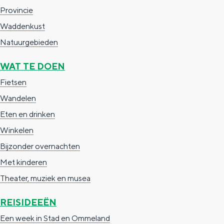
a
n
Provincie
a
S
Waddenkust
l
e
Natuurgebieden
:
i
WAT TE DOEN
N
t
Fietsen
e
e
Wandelen
d
Eten en drinken
e
Winkelen
r
Bijzonder overnachten
l
Met kinderen
a
Theater, muziek en musea
n
d
REISIDEEËN
s
Een week in Stad en Ommeland